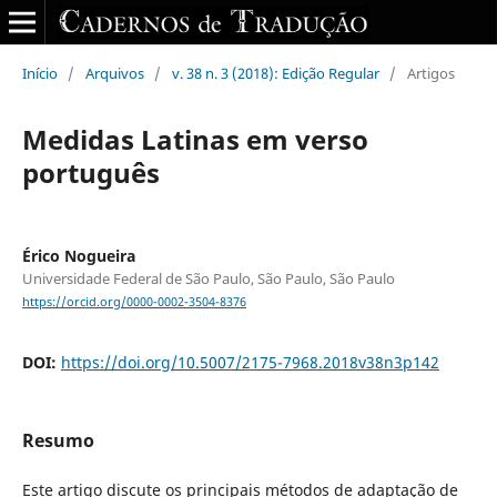
Início
/
Arquivos
/
v. 38 n. 3 (2018): Edição Regular
/
Artigos
Medidas Latinas em verso
português
Érico Nogueira
Universidade Federal de São Paulo, São Paulo, São Paulo
https://orcid.org/0000-0002-3504-8376
DOI:
https://doi.org/10.5007/2175-7968.2018v38n3p142
Resumo
Este artigo discute os principais métodos de adaptação de