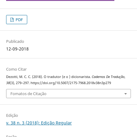
PDF
Publicado
12-09-2018
Como Citar
Dezotti, M. C. C. (2018). O tradutor (e o ) dicionarista.
Cadernos De Tradução
,
38
(3), 279–297. https://doi.org/10.5007/2175-7968.2018v38n3p279
Fomatos de Citação
Edição
v. 38 n. 3 (2018): Edição Regular
Seção