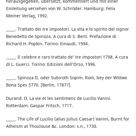
herausgegeben, übersetzt, kommentiert und mit einer
Einleitung versehen von W. Schröder. Hamburg: Felix
Meiner Verlag, 1992.
_____. Trattato dei tre impostori. La vita e lo spirito del signor
Benedetto de Spinoza. A cura di S. Berti. Prefazione di
Richard H. Popkin. Torino: Einaudi, 1994.
_____. Il celebre e raro trattato de’ tre impostori 1798. A cura
di L. Guerci. Torino: Edizioni dell’Orso, 1996.
_____. Spinoza II. oder Subiroth Sopim. Rom, bey der Wittwe
Bona Spes 5770. [Berlin, 1787?].
Durand, D. La vie et les sentimens de Lucilio Vanini.
Rotterdam: Gaspar Fritsch, 1717.
_____. The Life of Lucilio (alias Julius Caesar) Vanini, Burnt for
Atheism at Thoulouse &c. London: s.n., 1730.