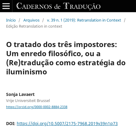
Início
/
Arquivos
/
v. 39 n. 1 (2019): Retranslation in Context
/
Edição Retranslation in context
O tratado dos três impostores:
Um enredo filosófico, ou a
(Re)tradução como estratégia do
iluminismo
Sonja Lavaert
Vrije Universiteit Brussel
https://orcid.org/0000-0002-8884-2338
DOI:
https://doi.org/10.5007/2175-7968.2019v39n1p73