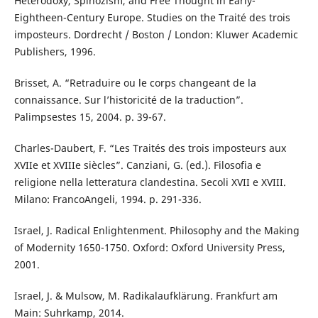
Heterodoxy, Spinozism, and Free Thought in Early-
Eightheen-Century Europe. Studies on the Traité des trois
imposteurs. Dordrecht / Boston / London: Kluwer Academic
Publishers, 1996.
Brisset, A. “Retraduire ou le corps changeant de la
connaissance. Sur l’historicité de la traduction”.
Palimpsestes 15, 2004. p. 39-67.
Charles-Daubert, F. “Les Traités des trois imposteurs aux
XVIIe et XVIIIe siècles”. Canziani, G. (ed.). Filosofia e
religione nella letteratura clandestina. Secoli XVII e XVIII.
Milano: FrancoAngeli, 1994. p. 291-336.
Israel, J. Radical Enlightenment. Philosophy and the Making
of Modernity 1650-1750. Oxford: Oxford University Press,
2001.
Israel, J. & Mulsow, M. Radikalaufklärung. Frankfurt am
Main: Suhrkamp, 2014.