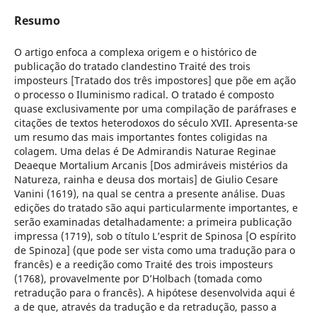
Resumo
O artigo enfoca a complexa origem e o histórico de
publicação do tratado clandestino Traité des trois
imposteurs [Tratado dos três impostores] que põe em ação
o processo o Iluminismo radical. O tratado é composto
quase exclusivamente por uma compilação de paráfrases e
citações de textos heterodoxos do século XVII. Apresenta-se
um resumo das mais importantes fontes coligidas na
colagem. Uma delas é De Admirandis Naturae Reginae
Deaeque Mortalium Arcanis [Dos admiráveis mistérios da
Natureza, rainha e deusa dos mortais] de Giulio Cesare
Vanini (1619), na qual se centra a presente análise. Duas
edições do tratado são aqui particularmente importantes, e
serão examinadas detalhadamente: a primeira publicação
impressa (1719), sob o título L’esprit de Spinosa [O espírito
de Spinoza] (que pode ser vista como uma tradução para o
francês) e a reedição como Traité des trois imposteurs
(1768), provavelmente por D’Holbach (tomada como
retradução para o francês). A hipótese desenvolvida aqui é
a de que, através da tradução e da retradução, passo a