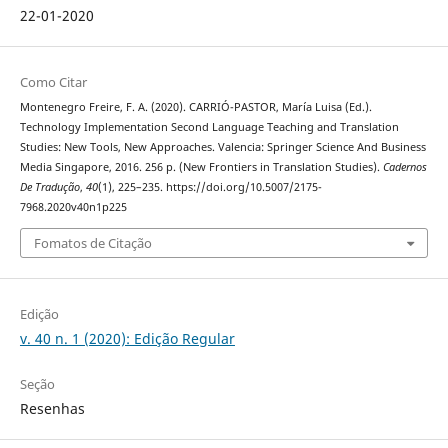
22-01-2020
Como Citar
Montenegro Freire, F. A. (2020). CARRIÓ-PASTOR, María Luisa (Ed.).
Technology Implementation Second Language Teaching and Translation
Studies: New Tools, New Approaches. Valencia: Springer Science And Business
Media Singapore, 2016. 256 p. (New Frontiers in Translation Studies).
Cadernos
De Tradução
,
40
(1), 225–235. https://doi.org/10.5007/2175-
7968.2020v40n1p225
Fomatos de Citação
Edição
v. 40 n. 1 (2020): Edição Regular
Seção
Resenhas