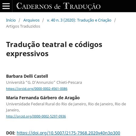
Início
/
Arquivos
/
v. 40 n. 3 (2020): Tradução e Criação
/
Artigos Traduzidos
Tradução teatral e códigos
expressivos
Barbara Delli Castell
Università “G. D’Annunzio” Chieti-Pescara
https://orcid.org/0000-0002-4561-0086
Maria Fernanda Gárbero de Aragão
Universidade Federal Rural do Rio de Janeiro, Rio de Janeiro, Rio de
Janeiro,
http://orcid.org/0000-0002-5297-0936
DOI:
https://doi.org/10.5007/2175-7968.2020v40n3p300