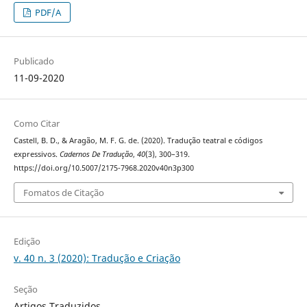
PDF/A
Publicado
11-09-2020
Como Citar
Castell, B. D., & Aragão, M. F. G. de. (2020). Tradução teatral e códigos
expressivos.
Cadernos De Tradução
,
40
(3), 300–319.
https://doi.org/10.5007/2175-7968.2020v40n3p300
Fomatos de Citação
Edição
v. 40 n. 3 (2020): Tradução e Criação
Seção
Artigos Traduzidos