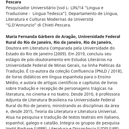
Pescara
Pesquisador Universitário (ssd L- LIN/14 “Lingua e
Traduzione - Lingua Tedesca”). Departamento de Língua,
Literatura e Culturas Modernas da Università
“G.D’Annunzio” di Chieti-Pescara.
Maria Fernanda Gárbero de Aragão,
Universidade Federal
Rural do Rio de Janeiro, Rio de Janeiro, Rio de Janeiro,
Doutora em Literatura Comparada pela Universidade do
Estado do Rio de Janeiro (2009). Em 2019, concluiu seu
estágio de pós-doutoramento em Estudos Literários na
Universidade Federal de Minas Gerais, na linha Poéticas da
Tradução. É co-autora da coleção Confluencia (PNLD / 2018),
de livros didáticos em língua espanhola para o Ensino
Médio, e autora de artigos científicos e capítulos de livros
sobre tradução e recepção de personagens trágicas na
literatura, no cinema e no teatro. Desde 2010, é professora
Adjunta de Literatura Brasileira na Universidade Federal
Rural do Rio de Janeiro, ministrando as disciplinas da área
e, desde 2015, Teoria da Literatura e Literatura Universal.
Atua na pesquisa e tradução de textos teatrais em italiano,
espanhol, galego e catalão. Integra os grupos de pesquisa
Vortit Barbare (UFPR), Literatura e Dissonância (LIDIS/UFF),