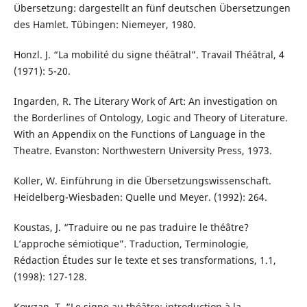
Übersetzung: dargestellt an fünf deutschen Übersetzungen
des Hamlet. Tübingen: Niemeyer, 1980.
Honzl. J. “La mobilité du signe théâtral”. Travail Théâtral, 4
(1971): 5-20.
Ingarden, R. The Literary Work of Art: An investigation on
the Borderlines of Ontology, Logic and Theory of Literature.
With an Appendix on the Functions of Language in the
Theatre. Evanston: Northwestern University Press, 1973.
Koller, W. Einführung in die Übersetzungswissenschaft.
Heidelberg-Wiesbaden: Quelle und Meyer. (1992): 264.
Koustas, J. “Traduire ou ne pas traduire le théâtre?
L’approche sémiotique”. Traduction, Terminologie,
Rédaction Études sur le texte et ses transformations, 1.1,
(1998): 127-128.
Kowzan, T. “Le signe au théâtre: introduction à la