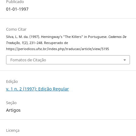
Publicado
01-01-1997
Como Citar
Silva, L. M. da. (1997). Hemingway’s "The Killers" in Portuguese.
Cadernos De
Tradução
,
1
(2), 231–248. Recuperado de
https://periodicos.ufsc.br/index.php/traducao/article/view/5195
Fomatos de Citação
Edição
v. 1 n. 2 (1997): Edição Regular
Seção
Artigos
Licença