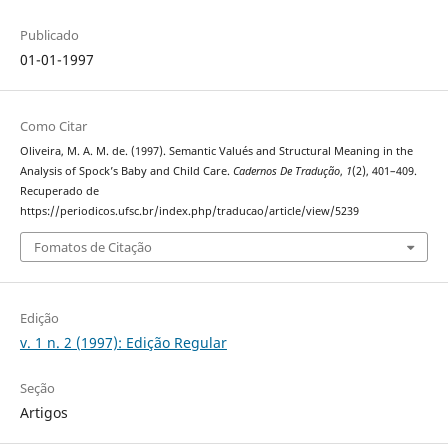
Publicado
01-01-1997
Como Citar
Oliveira, M. A. M. de. (1997). Semantic Valués and Structural Meaning in the
Analysis of Spock’s Baby and Child Care.
Cadernos De Tradução
,
1
(2), 401–409.
Recuperado de
https://periodicos.ufsc.br/index.php/traducao/article/view/5239
Fomatos de Citação
Edição
v. 1 n. 2 (1997): Edição Regular
Seção
Artigos