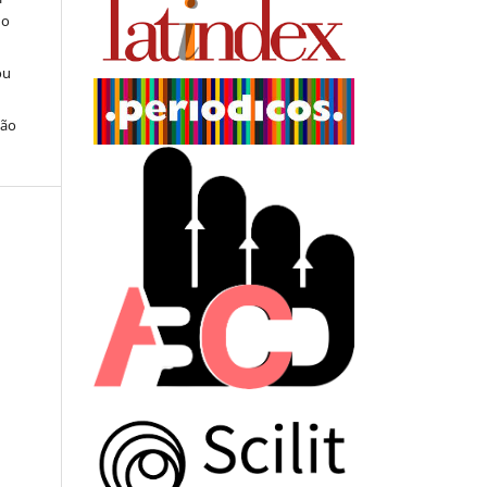
do
ou
ção