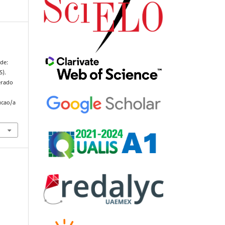
de:
S).
erado
ucao/a