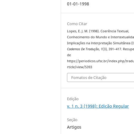
01-01-1998
Como Citar
Lopes, E. J. M. (1998). Coerência Textual,
Conhecimento do Mundo e Intertextualida
Implicações na lnterpretação Simultânea (I
Cadernos De Tradução
,
1
(3), 391–417. Recup
de
https://periodicos.ufsc.br/index.php/trad
rticle/view/5393
Fomatos de Citação
Edição
v. 1 n. 3 (1998): Edição Regular
Seção
Artigos