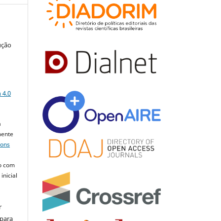
ução
a
 4.0
a
mente
mons
o com
inicial
r
 para