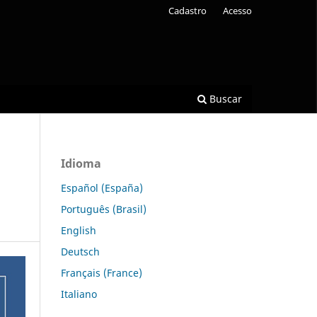
Cadastro
Acesso
Buscar
Idioma
Español (España)
Português (Brasil)
English
Deutsch
Français (France)
Italiano