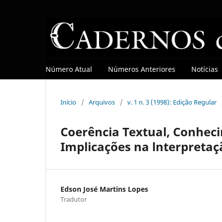
Número Atual
Números Anteriores
Notícias
Início
/
Arquivos
/
v. 1 n. 3 (1998): Edição Regular
Coerência Textual, Conhec
Implicações na lnterpretaç
Edson José Martins Lopes
Tradutor