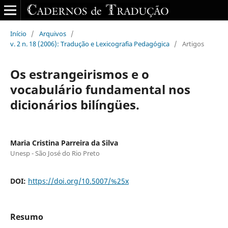
Início
/
Arquivos
/
v. 2 n. 18 (2006): Tradução e Lexicografia Pedagógica
/
Artigos
Os estrangeirismos e o
vocabulário fundamental nos
dicionários bilíngües.
Maria Cristina Parreira da Silva
Unesp - São José do Rio Preto
DOI:
https://doi.org/10.5007/%25x
Resumo