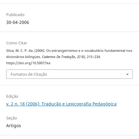
Publicado
30-04-2006
Como Citar
Silva, M. C. P. da. (2006). Os estrangeirismos e o vocabulário fundamental nos
dicionários bilíngües.
Cadernos De Tradução
,
2
(18), 215–234.
https://doi.org/10.5007/%x
Fomatos de Citação
Edição
v. 2 n. 18 (2006): Tradução e Lexicografia Pedagógica
Seção
Artigos