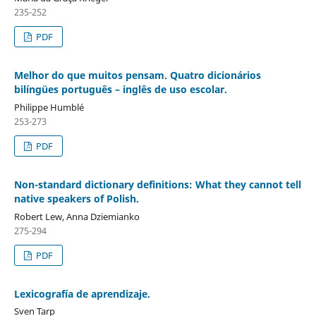
235-252
PDF
Melhor do que muitos pensam. Quatro dicionários
bilíngües português – inglês de uso escolar.
Philippe Humblé
253-273
PDF
Non-standard dictionary definitions: What they cannot tell
native speakers of Polish.
Robert Lew, Anna Dziemianko
275-294
PDF
Lexicografía de aprendizaje.
Sven Tarp