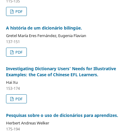
115-135
PDF
A história de um dicionário bilíngüe.
Gretel María Eres Fernández, Eugenia Flavian
137-151
PDF
Investigating Dictionary Users’ Needs for Illustrative
Examples: the Case of Chinese EFL Learners.
Hai Xu
153-174
PDF
Pesquisas sobre o uso de dicionários para aprendizes.
Herbert Andreas Welker
175-194