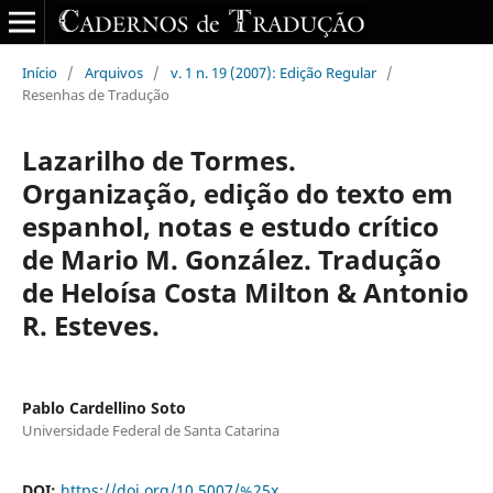
Início
/
Arquivos
/
v. 1 n. 19 (2007): Edição Regular
/
Resenhas de Tradução
Lazarilho de Tormes.
Organização, edição do texto em
espanhol, notas e estudo crítico
de Mario M. González. Tradução
de Heloísa Costa Milton & Antonio
R. Esteves.
Pablo Cardellino Soto
Universidade Federal de Santa Catarina
DOI:
https://doi.org/10.5007/%25x