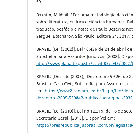
69.
Bakhtin, Mikhail. “Por uma metodologia das ciê
sobre literatura, cultura e ciências humanas, B
tradução, posfácio e notas de Paulo Bezerra; no
Serguei Botcharov. São Paulo: Editora 34, 2017, 
BRASIL. [Lei (2002)]. Lei 10.436 de 24 de abril de 
Subchefia para Assuntos Jurídicos, [2002]. Dispo
http://www.planalto.gov.br/ccivil_03/LEIS/2002
BRASIL. [Decreto (2005)]. Decreto no 5.626, de 
Brasília: Casa Civil, Subchefia para Assuntos Jurí
em:
https://www2.camara.leg.br/legin/fed/decr
dezembro-2005-539842-publicacaooriginal-3939
BRASIL. [Lei (2010)]. Lei no 12.319, de 1o de set
Secretaria Geral, [2015]. Disponível em:
https://presrepublica.jusbrasil.com.br/legislac