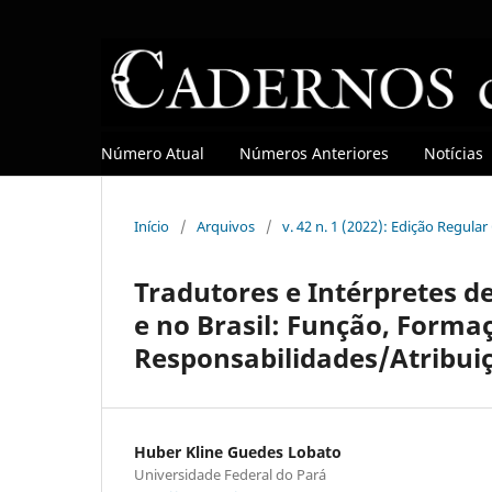
Número Atual
Números Anteriores
Notícias
Início
/
Arquivos
/
v. 42 n. 1 (2022): Edição Regula
Tradutores e Intérpretes d
e no Brasil: Função, Forma
Responsabilidades/Atribui
Huber Kline Guedes Lobato
Universidade Federal do Pará