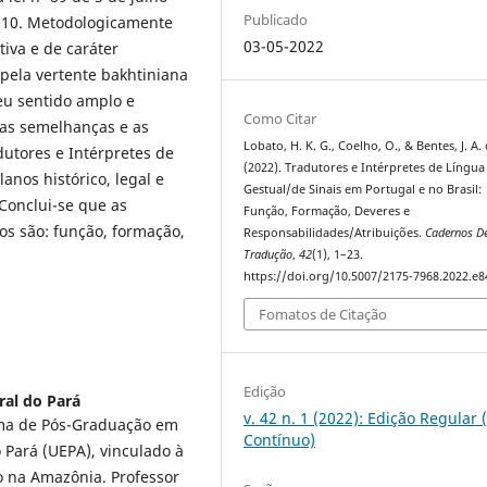
Publicado
2010. Metodologicamente
03-05-2022
iva e de caráter
pela vertente bakhtiniana
eu sentido amplo e
Como Citar
 as semelhanças e as
Lobato, H. K. G., Coelho, O., & Bentes, J. A. 
adutores e Intérpretes de
(2022). Tradutores e Intérpretes de Língua
lanos histórico, legal e
Gestual/de Sinais em Portugal e no Brasil:
Conclui-se que as
Função, Formação, Deveres e
s são: função, formação,
Responsabilidades/Atribuições.
Cadernos D
Tradução
,
42
(1), 1–23.
https://doi.org/10.5007/2175-7968.2022.e
Fomatos de Citação
Edição
ral do Pará
v. 42 n. 1 (2022): Edição Regular 
ma de Pós-Graduação em
Contínuo)
Pará (UEPA), vinculado à
o na Amazônia. Professor