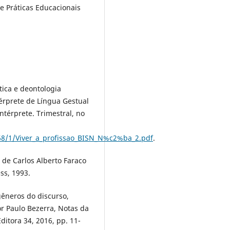
 Práticas Educacionais
ética e deontologia
érprete de Língua Gestual
ntérprete. Trimestral, no
68/1/Viver_a_profissao_BISN_N%c2%ba_2.pdf
.
. de Carlos Alberto Faraco
ess, 1993.
gêneros do discurso,
r Paulo Bezerra, Notas da
ditora 34, 2016, pp. 11-