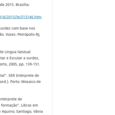
de 2015. Brasília:
2018/2015/lei/l13146.htm
.
 surdez com base nos
o. Vozes: Petrópolis-RJ,
 de Língua Gestual
tar e Escutar a surdez,
orto, 2005, pp. 139-151.
al”. SER Intérprete de
rd.). Porto: Mosaico de
Intérprete de
e formação”. Libras em
e Aquino; Santiago, Vânia