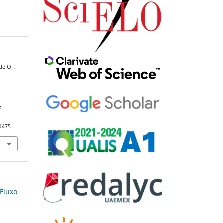
de O. .
e
84475
(Fluxo