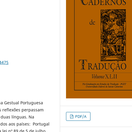
84475
gua Gestual Portuguesa
 As reflexões perpassam
PDF/A
 duas línguas. Na
dos aos países: Portugal
 lei nº 89 de 5 de julho