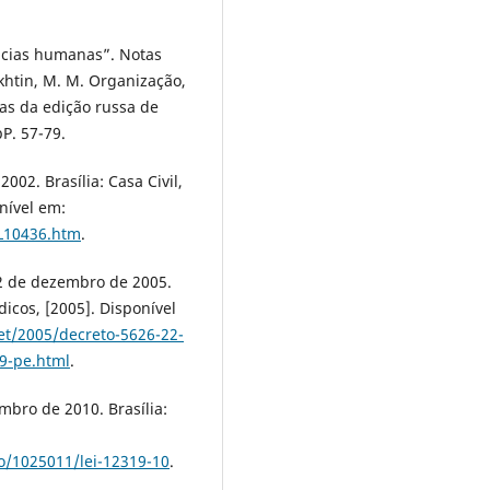
ncias humanas”. Notas
akhtin, M. M. Organização,
tas da edição russa de
pP. 57-79.
2002. Brasília: Casa Civil,
nível em:
/L10436.htm
.
22 de dezembro de 2005.
dicos, [2005]. Disponível
et/2005/decreto-5626-22-
9-pe.html
.
embro de 2010. Brasília:
ao/1025011/lei-12319-10
.