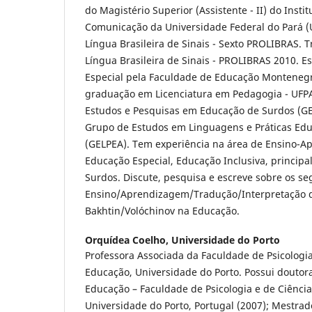
do Magistério Superior (Assistente - II) do Instit
Comunicação da Universidade Federal do Pará (U
Língua Brasileira de Sinais - Sexto PROLIBRAS. T
Língua Brasileira de Sinais - PROLIBRAS 2010. E
Especial pela Faculdade de Educação Montenegr
graduação em Licenciatura em Pedagogia - UFPA
Estudos e Pesquisas em Educação de Surdos (
Grupo de Estudos em Linguagens e Práticas Ed
(GELPEA). Tem experiência na área de Ensino-
Educação Especial, Educação Inclusiva, princi
Surdos. Discute, pesquisa e escreve sobre os se
Ensino/Aprendizagem/Tradução/Interpretação d
Bakhtin/Volóchinov na Educação.
Orquídea Coelho,
Universidade do Porto
Professora Associada da Faculdade de Psicologia
Educação, Universidade do Porto. Possui douto
Educação – Faculdade de Psicologia e de Ciênci
Universidade do Porto, Portugal (2007); Mestra