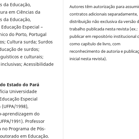
as da Educação,
Autores têm autorização para assumi
atura em Ciências da
contratos adicionais separadamente,
as da Educação,
distribuição não exclusiva da versão 
 Educação Especial –
trabalho publicada nesta revista (ex.:
nico do Porto, Portugal
publicar em repositório institucional 
dos; Cultura surda; Surdos
como capítulo de livro, com
educação de surdos;
reconhecimento de autoria e publica
guísticos e culturais;
inicial nesta revista).
 inclusivas; Acessibilidade
 do Estado do Pará
ícia Universidade
 Educação Especial
a (UFPA/1998),
no-aprendizagem do
UFPA/1991). Professor
a no Programa de Pós-
Doutorado em Educação.