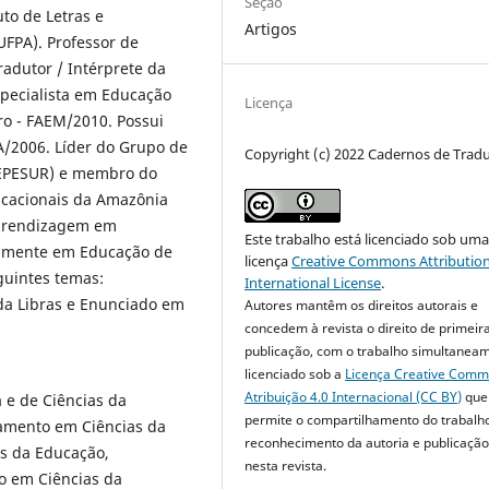
Seção
uto de Letras e
Artigos
FPA). Professor de
radutor / Intérprete da
specialista em Educação
Licença
o - FAEM/2010. Possui
/2006. Líder do Grupo de
Copyright (c) 2022 Cadernos de Trad
GEPESUR) e membro do
ucacionais da Amazônia
Aprendizagem em
Este trabalho está licenciado sob um
palmente em Educação de
licença
Creative Commons Attribution
guintes temas:
International License
.
a Libras e Enunciado em
Autores mantêm os direitos autorais e
concedem à revista o direito de primeir
publicação, com o trabalho simultanea
licenciado sob a
Licença Creative Com
Atribuição 4.0 Internacional (CC BY)
que
 e de Ciências da
permite o compartilhamento do trabalh
ramento em Ciências da
reconhecimento da autoria e publicação 
as da Educação,
nesta revista.
do em Ciências da