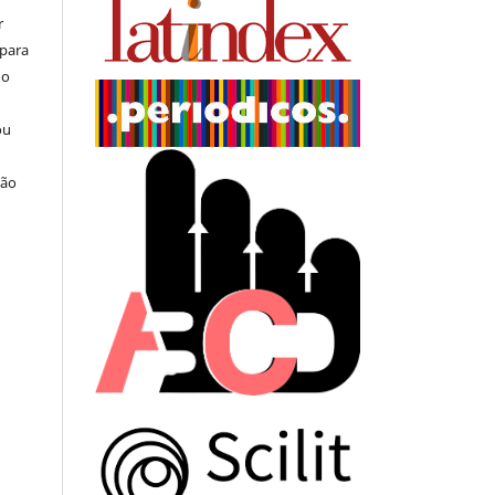
r
 para
do
ou
ção