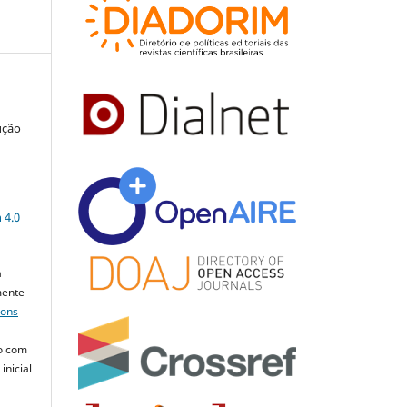
ução
a
 4.0
a
mente
mons
o com
inicial