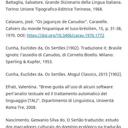
Battaglia, Salvatore. Grande Dizionario della Lingua Italiana.
Torino: Unione Tipografico-Editrice Torinese, 1968.
Calasans, José. “Os jagunços de Canudos”. Caravelle.
Cahiers du monde hispanique et luso-brésilien, 15, p. 31-38,
1970. DOI:
https://doi.org/10.3406/carav.1970.1772
Cunha, Euclides da, Os Sertões (1902). Traduzione it. Brasile
ignoto: l‘assedio di Canudos, di Cornelio Bisello. Milano:
Sperling & Kupfer, 1953.
Cunha, Euclides da. Os Sertões. Mogul Classics, 2015 [1902].
Efrati, Valentina. “Breve guida all’uso di alcuni software
perl’analisi testuale ed il trattamento automatico del
linguaggio (TAL)”. Dipartimento di Linguistica, Univerità
Roma Tre, 2008.
Nascimento, Geovanio Silva do. O Sertão traduzido: estudo
dos marcadores culturais do domínio ecológico na tradução