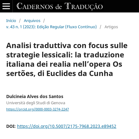
Início
/
Arquivos
/
v. 43 n. 1 (2023): Edição Regular (Fluxo Contínuo)
/
Artigos
Analisi traduttiva con focus sulle
strategie lessicali: la traduzione
italiana dei realia nell’opera Os
sertões, di Euclides da Cunha
Dulcineia Alves dos Santos
Università degli Studi di Genova
https://orcid.org/0000-0003-3274-2247
DOI:
https://doi.org/10.5007/2175-7968.2023.e89452