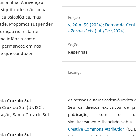
uma filha. A invenção
 significados não só na
ica psicológica, mas
Edição
ade. Propomos suspender
v. 26 n. 50 (2024): Demanda Con
- Zero-a-Seis (Jul./Dez.2024)
uração no instante
ma infância como
Seção
ue permanece em nós
Resenhas
io
que conduz a
Licença
As pessoas autoras cedem à revista Z
nta Cruz do Sul
 Cruz do Sul (UNISC),
Seis os direitos exclusivos de pr
ção, Santa Cruz do Sul-
publicação, com o trab
simultaneamente licenciado sob a
L
Creative Commons Attribution
(CC B
nta Cruz do Sul