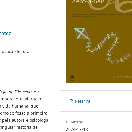
100567
ducação leitora
O fio de Filomena
, de
temporal que alarga o
Resenha
a vida humana, que
omo se fosse a primeira
s pela autora e psicóloga
Publicado
singular história de
2024-12-18