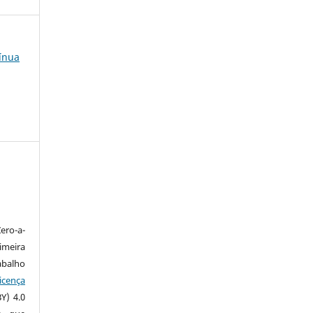
tínua
ero-a-
imeira
alho
icença
Y) 4.0