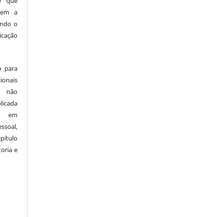
te que
iem a
indo o
icação
o para
nais
o não
licada
ar em
ssoal,
pítulo
oria e