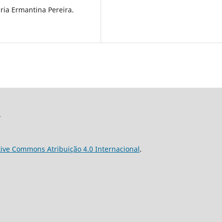
ia Ermantina Pereira.
.
tive Commons Atribuição 4.0 Internacional
.