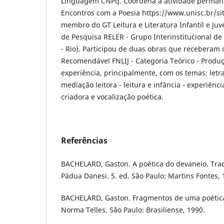
Linguagem CNPq. Coordena a atividade perman
Encontros com a Poesia https://www.unisc.br/si
membro do GT Leitura e Literatura Infantil e Ju
de Pesquisa RELER - Grupo Interinstitucional de
- Rio). Participou de duas obras que receberam
Recomendável FNLIJ - Categoria Teórico - Produ
experiência, principalmente, com os temas: letra
mediação leitora - leitura e infância - experiênc
criadora e vocalização poética.
Referências
BACHELARD, Gaston. A poética do devaneio. Tra
Pádua Danesi. 5. ed. São Paulo: Martins Fontes, 
BACHELARD, Gaston. Fragmentos de uma poética
Norma Telles. São Paulo: Brasiliense, 1990.