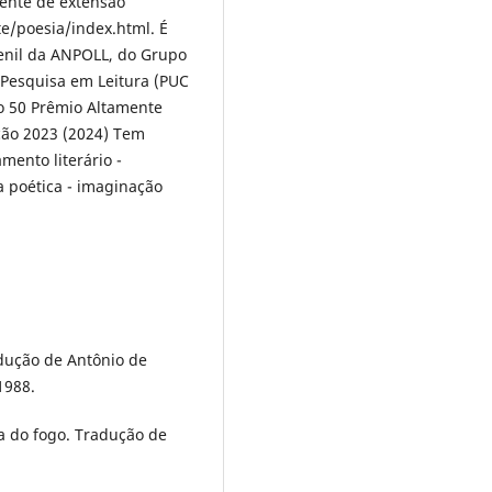
ente de extensão
te/poesia/index.html. É
venil da ANPOLL, do Grupo
 Pesquisa em Leitura (PUC
 o 50 Prêmio Altamente
ção 2023 (2024) Tem
mento literário -
ia poética - imaginação
dução de Antônio de
1988.
 do fogo. Tradução de