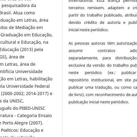
International. Esta licença permi
e pesquisadora da
terceiros remixem, adaptem e cr
Brasil. Atua como
partir do trabalho publicado, atribu
duação em Letras, área
devido crédito de autoria e publ
tudos de Mediação em
inicial neste periódico.
s-Graduação em Educação,
cultural e Educação, na
As pessoas autoras têm autorizaçã
Educação (2013) pela
assumir contratos adicio
GS), área de
separadamente, para distribuiçã
m Letras, área de
exclusiva da versão do trabalho pub
ntifícia Universidade
neste periódico (ex.: public
ão em Letras, habilitação
repositório institucional, em site pe
ela Universidade Federal
publicar uma tradução, ou como ca
 (2000-2002; 2014-2017) e
de livro), com reconhecimento de aut
s da UNISC,
publicação inicial neste periódico.
tuguês do PIBID-UNISC
ratura - Categoria Ensaio
e Porto Alegre (2007).
 Poéticos: Educação e