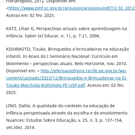
Florianópolis, 2012. Disponível em:
<
https://www.pmf.sc.gov.br/arquivos/arquivos/pdf/13_02_201
Acesso em: 02 fev. 2025.
KATZ, Lílian G. Perspectivas actuais sobre aprendizagem na
infância. Saber (e) Educar. n. 11, p. 7-21, 2006.
KISHIMOTO, Tizuko. Brinquedos e brincadeiras na educação
infantil. In Anais do I Seminário Nacional: Currículo em
Movimento – perspectivas atuais. Belo Horizonte, nov. 2010.
Disponível em: <
http://eferpaulofreire.recife.pe.gov.br/wp-
content/uploads/2023/12/Brinquedos-e-Brincadeiras-na-EI-
Tizuko-Morchida-Kishimoto-FE-USP.pdf
. Acesso em: 02 fev.
2025.
LINO, Dalila. A qualidade do contexto na educação de
infância perspetivada através da escolha e do envolvimento.
Nuances: Estudos Sobre Educação, v. 25, n. 3, p. 137–154,
set./dez. 2014.