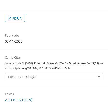
PDF/A
Publicado
05-11-2020
Como Citar
Leite, A. L. da S. (2020). Editorial.
Revista De Ciências Da Administração
,
21
(55), 6–
7. https://doi.org/10.5007/2175-8077.2019v21n55p6
Fomatos de Citação
Edição
v. 21 n. 55 (2019)