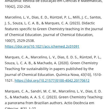
Amazônia: Revista de Educação em Ciências e Matemáticas,
19(42), 232-254.
Marcelino, L. V., Dias, E. D., Rüntzel, P. L., Milli, J. C., Santos,
J. S., Souza, L. C. A. B., & Marques, C. A. (2023). Didactic
features specific to Green Chemistry teaching in the Journal
of Chemical Education. Journal of Chemical Education,
100(7), 2529-2538.
https://doi.org/10.1021/acs.jchemed.2c01091
Marques, C. A., Marcelino, L. V., Dias, E. D. S., Rüntzel, P. L.,
Souza, L. C. A. B., & Machado, A. (2020). Green Chemistry
Teaching for sustainability in papers published by the
Journal of Chemical Education. Química Nova, 43(10), 1510-
1521.
https://doi.org/10.21577/0100-4042.20170612
Marques, C. A., Sandri, M. C. M., Marcelino, L. V., Dias, E. D.
S., & Machado, A. A. S. C. (2023). Green Chemistry Teaching:
a panorama from Brazilian authors. Actio Docência em
Ciências, 8(3), 1-27.