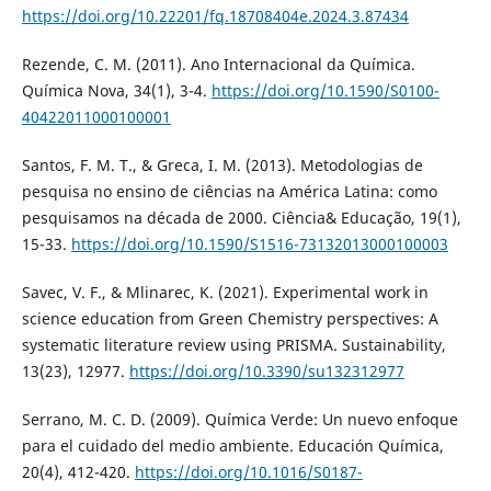
https://doi.org/10.22201/fq.18708404e.2024.3.87434
Rezende, C. M. (2011). Ano Internacional da Química.
Química Nova, 34(1), 3-4.
https://doi.org/10.1590/S0100-
40422011000100001
Santos, F. M. T., & Greca, I. M. (2013). Metodologias de
pesquisa no ensino de ciências na América Latina: como
pesquisamos na década de 2000. Ciência& Educação, 19(1),
15-33.
https://doi.org/10.1590/S1516-73132013000100003
Savec, V. F., & Mlinarec, K. (2021). Experimental work in
science education from Green Chemistry perspectives: A
systematic literature review using PRISMA. Sustainability,
13(23), 12977.
https://doi.org/10.3390/su132312977
Serrano, M. C. D. (2009). Química Verde: Un nuevo enfoque
para el cuidado del medio ambiente. Educación Química,
20(4), 412-420.
https://doi.org/10.1016/S0187-