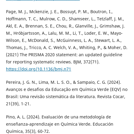
Page, M. J., Mckenzie, J. E., Bossuyt, P. M., Boutron, I.,
Hoffmann, T. C., Mulrow, C. D., Shamseer, L., Tetzlaff, J. M.,
Akl, E. A., Brennan, S. E., Chou, R., Glanville, J., Grimshaw, J.
M., Hróbjartsson, A., Lalu, M. M., Li, T., Loder, E. W., Mayo-
Wilson, E., McDonald, S., McGuinness, L. A., Stewart, L. A.,
Thomas, J., Tricco, A. C. Welch, V. A., Whiting, P., & Moher, D.
(2021) The PRISMA 2020 statement: an updated guideline
for reporting systematic reviews. BJM, 372(71).
https://doi.org/10.1136/bmj.n71
Pereira, J. G. N., Lima, M. L. S. O., & Sampaio, C. G. (2024).
Avanços e desafios da Educação em Química Verde (EQV) no
Brasil: Uma revisão sistemática da literatura. Revista Cocar,
21(39), 1-21.
Pino, A. L. (2024). Evaluación de una metodología de
enseñanza-aprendizaje en Química Verde. Educación
Química, 35(3), 60-72.