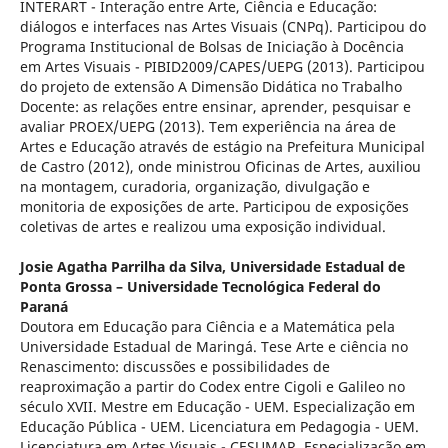
INTERART - Interação entre Arte, Ciência e Educação:
diálogos e interfaces nas Artes Visuais (CNPq). Participou do
Programa Institucional de Bolsas de Iniciação à Docência
em Artes Visuais - PIBID2009/CAPES/UEPG (2013). Participou
do projeto de extensão A Dimensão Didática no Trabalho
Docente: as relações entre ensinar, aprender, pesquisar e
avaliar PROEX/UEPG (2013). Tem experiência na área de
Artes e Educação através de estágio na Prefeitura Municipal
de Castro (2012), onde ministrou Oficinas de Artes, auxiliou
na montagem, curadoria, organização, divulgação e
monitoria de exposições de arte. Participou de exposições
coletivas de artes e realizou uma exposição individual.
Josie Agatha Parrilha da Silva,
Universidade Estadual de
Ponta Grossa – Universidade Tecnológica Federal do
Paraná
Doutora em Educação para Ciência e a Matemática pela
Universidade Estadual de Maringá. Tese Arte e ciência no
Renascimento: discussões e possibilidades de
reaproximação a partir do Codex entre Cigoli e Galileo no
século XVII. Mestre em Educação - UEM. Especialização em
Educação Pública - UEM. Licenciatura em Pedagogia - UEM.
Licenciatura em Artes Visuais - CESUMAR. Especialização em