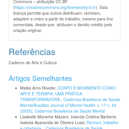
Commons – atribuição CC BY
(
https://creativecommons.org/licenses/by/4.0/
). Esta
licença permite que outros distribuam, remixem,
adaptem e criem a partir do trabalho, mesmo para fins
comerciais, desde que atribuam o devido crédito pela
criação original.
Referências
Caderno de Arte e Cultura
Artigos Semelhantes
Maika Arno Roeder,
CORPO E MOVIMENTO COMO
ARTE E TERAPIA: UMA PRÁTICA
TRANSFORMADORA
,
Cadernos Brasileiros de Saúde
Mental/Brazilian Journal of Mental Health: v. 17 n. 54
(2025): Cadernos Brasileiros de Saúde Mental
Lisabelle Manente Mazaro, Iolanda Cristina Barberio,
Isabela Aparecida de Oliveira Lussi,
Recriart, trabalho
e cidadania:
,
Cadernos Brasileiros de Saúde