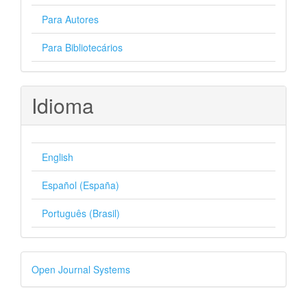
Para Autores
Para Bibliotecários
Idioma
English
Español (España)
Português (Brasil)
Desenvolvido
Open Journal Systems
por