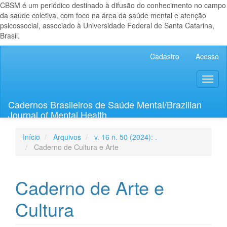
CBSM é um periódico destinado à difusão do conhecimento no campo
da saúde coletiva, com foco na área da saúde mental e atenção
psicossocial, associado à Universidade Federal de Santa Catarina,
Brasil.
Navegação
Cadastro
Acesso
Principal
Conteúdo
Toggl
principal
naviga
Barra
Lateral
Cadernos Brasileiros de Saúde Mental/Brazilian
Journal of Mental Health
Início
Arquivos
v. 16 n. 50 (2024): .
Caderno de Cultura e Arte
Caderno de Arte e
Cultura