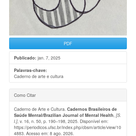
PDF
Publicado:
jan. 7, 2025
Palavras-chave:
Caderno de arte e cultura
Conteúdo
Detalhes
Como Citar
do
do
Caderno de Arte e Cultura.
Cadernos Brasileiros de
artigo
artigo
Saúde Mental/Brazilian Journal of Mental Health
,
[S.
l.]
, v. 16, n. 50, p. 190–198, 2025. Disponível em:
principal
https://periodicos.ufsc.br/index.php/cbsm/article/view/10
4883. Acesso em: 8 ago. 2026.