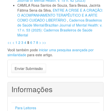
Journal of Mental Health: v. 15 n. 42 (2023)
CAMILA Rosa Santos de Souza, Sara Bessa, Jacinta
Fátima Sena da Silva,
ENTRE A CRISE E A CRIAÇÃO:
O ACOMPANHAMENTO TERAPÊUTICO E A ARTE
COMO CUIDADO LIBERTÁRIO
,
Cadernos Brasileiros
de Saúde Mental/Brazilian Journal of Mental Health: v.
17 n. 53 (2025): Cadernos Brasileiros de Saúde
Mental
<<
<
1
2
3
4
5
6
7
8
>
>>
Você também pode
iniciar uma pesquisa avançada por
similaridade
para este artigo.
Enviar
Enviar Submissão
Submissão
Informações
Para Leitores