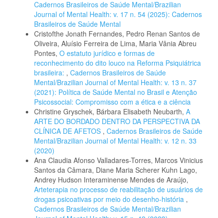
Cadernos Brasileiros de Saúde Mental/Brazilian
Journal of Mental Health: v. 17 n. 54 (2025): Cadernos
Brasileiros de Saúde Mental
Cristofthe Jonath Fernandes, Pedro Renan Santos de
Oliveira, Aluísio Ferreira de Lima, Maria Vânia Abreu
Pontes,
O estatuto jurídico e formas de
reconhecimento do dito louco na Reforma Psiquiátrica
brasileira:
,
Cadernos Brasileiros de Saúde
Mental/Brazilian Journal of Mental Health: v. 13 n. 37
(2021): Política de Saúde Mental no Brasil e Atenção
Psicossocial: Compromisso com a ética e a ciência
Christine Gryschek, Bárbara Elisabeth Neubarth,
A
ARTE DO BORDADO DENTRO DA PERSPECTIVA DA
CLÍNICA DE AFETOS
,
Cadernos Brasileiros de Saúde
Mental/Brazilian Journal of Mental Health: v. 12 n. 33
(2020)
Ana Claudia Afonso Valladares-Torres, Marcos Vinicius
Santos da Câmara, Diane Maria Scherer Kuhn Lago,
Andrey Hudson Interaminense Mendes de Araújo,
Arteterapia no processo de reabilitação de usuários de
drogas psicoativas por meio do desenho-história
,
Cadernos Brasileiros de Saúde Mental/Brazilian