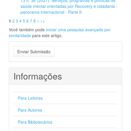
13 n. 36 (2021): Serviços, programas e políticas de
saúde mental orientadas por Recovery e cidadania -
panorama internacional - Parte II
1
2
3
4
5
6
7
8
>
>>
Você também pode
iniciar uma pesquisa avançada por
similaridade
para este artigo.
Enviar
Enviar Submissão
Submissão
Informações
Para Leitores
Para Autores
Para Bibliotecários