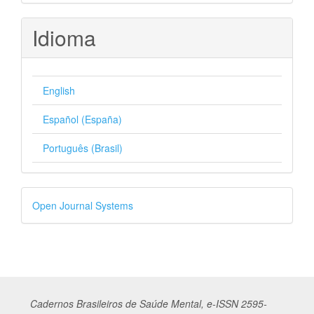
Idioma
English
Español (España)
Português (Brasil)
Desenvolvido
Open Journal Systems
por
Cadernos
Br
asileiros
de Saúde Mental, e-ISSN 2595-