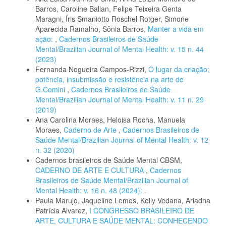
Barros, Caroline Ballan, Felipe Teixeira Genta
Maragni, Íris Smaniotto Roschel Rotger, Simone
Aparecida Ramalho, Sônia Barros,
Manter a vida em
ação:
,
Cadernos Brasileiros de Saúde
Mental/Brazilian Journal of Mental Health: v. 15 n. 44
(2023)
Fernanda Nogueira Campos-Rizzi,
O lugar da criação:
potência, insubmissão e resistência na arte de
G.Comini
,
Cadernos Brasileiros de Saúde
Mental/Brazilian Journal of Mental Health: v. 11 n. 29
(2019)
Ana Carolina Moraes, Heloisa Rocha, Manuela
Moraes,
Caderno de Arte
,
Cadernos Brasileiros de
Saúde Mental/Brazilian Journal of Mental Health: v. 12
n. 32 (2020)
Cadernos brasileiros de Saúde Mental CBSM,
CADERNO DE ARTE E CULTURA
,
Cadernos
Brasileiros de Saúde Mental/Brazilian Journal of
Mental Health: v. 16 n. 48 (2024): .
Paula Marujo, Jaqueline Lemos, Kelly Vedana, Ariadna
Patrícia Alvarez,
I CONGRESSO BRASILEIRO DE
ARTE, CULTURA E SAÚDE MENTAL: CONHECENDO