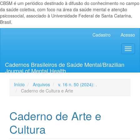
CBSM é um periódico destinado à difusão do conhecimento no campo
da saúde coletiva, com foco na área da saúde mental e atenção
psicossocial, associado à Universidade Federal de Santa Catarina,
Brasil.
Navegação
Cadastro
Acesso
Principal
Conteúdo
Toggl
principal
naviga
Barra
Lateral
Cadernos Brasileiros de Saúde Mental/Brazilian
Journal of Mental Health
Início
Arquivos
v. 16 n. 50 (2024): .
Caderno de Cultura e Arte
Caderno de Arte e
Cultura