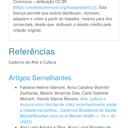
Commons – atribuição CC BY
(
https://creativecommons.org/licenses/by/4.0/
). Esta
licença permite que outros distribuam, remixem,
adaptem e criem a partir do trabalho, mesmo para fins
comerciais, desde que atribuam o devido crédito pela
criação original.
Referências
Caderno de Arte e Cultura
Artigos Semelhantes
Fabiane Helene Valmore, Anna Carolina Vicentini
Zacharias, Beatriz Venancia Dias, Carla Gabriela
Wünsch, Harete Vianna Moreno,
Arte, cultura e
loucura como formas de (não) reconhecimento social
e resistência política
,
Cadernos Brasileiros de Saúde
Mental/Brazilian Journal of Mental Health: v. 15 n. 42
(2023)
Ana Luisa Aranha e Silva, Anna Luiza Monteiro de