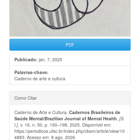
PDF
Publicado:
jan. 7, 2025
Palavras-chave:
Caderno de arte e cultura
Conteúdo
Detalhes
Como Citar
do
do
Caderno de Arte e Cultura.
Cadernos Brasileiros de
artigo
artigo
Saúde Mental/Brazilian Journal of Mental Health
,
[S.
l.]
, v. 16, n. 50, p. 190–198, 2025. Disponível em:
principal
https://periodicos.ufsc.br/index.php/cbsm/article/view/10
4883. Acesso em: 8 ago. 2026.