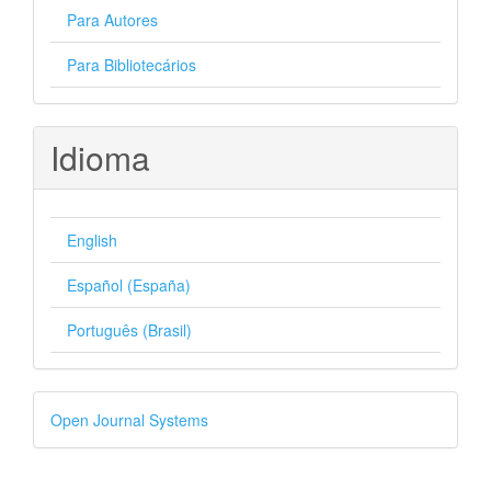
Para Autores
Para Bibliotecários
Idioma
English
Español (España)
Português (Brasil)
Desenvolvido
Open Journal Systems
por