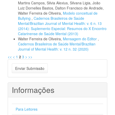
Martins Campos, Silvia Alexius, Silvana Ligia, João
Luiz Dornelles Bastos, Dalton Francisco de Andrade,
Walter Ferreira de Oliveira,
Modelo conceitual de
Bullying
,
Cadernos Brasileiros de Saúde
Mental/Brazilian Journal of Mental Health: v. 6 n. 13
(2014): Suplemento Especial: Resumos do X Encontro
Catarinense de Saúde Mental (2013)
Walter Ferreira de Oliveira,
Mensagem do Editor
,
Cadernos Brasileiros de Saúde Mental/Brazilian
Journal of Mental Health: v. 12 n. 32 (2020)
<<
<
1
2
3
>
>>
Enviar
Enviar Submissão
Submissão
Informações
Para Leitores