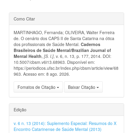
Detalhes
Como Citar
do
MARTINHAGO, Fernanda; OLIVEIRA, Walter Ferreira
artigo
de. O cenário dos CAPS II de Santa Catarina na ótica
dos profissionais de Saúde Mental.
Cadernos
Brasileiros de Saúde Mental/Brazilian Journal of
Mental Health
,
[S. l.]
, v. 6, n. 13, p. 177, 2014. DOI:
10.5007/cbsm.v6i13.68963. Disponível em:
https://periodicos.ufsc.br/index.php/cbsm/article/view/68
963. Acesso em: 8 ago. 2026.
Fomatos de Citação
Baixar Citação
Edição
v. 6 n. 13 (2014): Suplemento Especial: Resumos do X
Encontro Catarinense de Saúde Mental (2013)