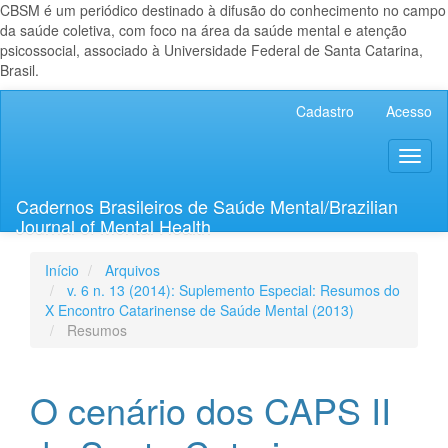
CBSM é um periódico destinado à difusão do conhecimento no campo
da saúde coletiva, com foco na área da saúde mental e atenção
psicossocial, associado à Universidade Federal de Santa Catarina,
Brasil.
Navegação
Cadastro
Acesso
Principal
Conteúdo
Toggl
principal
naviga
Barra
Lateral
Cadernos Brasileiros de Saúde Mental/Brazilian
Journal of Mental Health
Início
Arquivos
v. 6 n. 13 (2014): Suplemento Especial: Resumos do
X Encontro Catarinense de Saúde Mental (2013)
Resumos
O cenário dos CAPS II