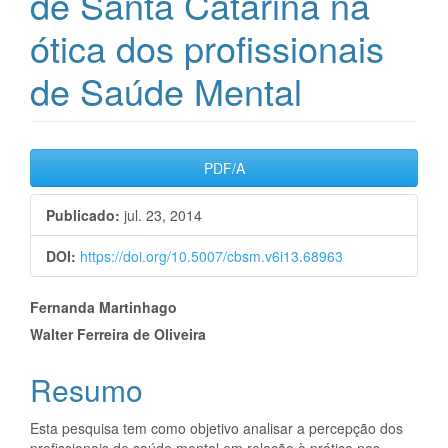
de Santa Catarina na
ótica dos profissionais
de Saúde Mental
Barra
PDF/A
lateral
Publicado:
jul. 23, 2014
de
artigos
DOI:
https://doi.org/10.5007/cbsm.v6i13.68963
Conteúdo
Fernanda Martinhago
Walter Ferreira de Oliveira
do
artigo
Resumo
principal
Esta pesquisa tem como objetivo analisar a percepção dos