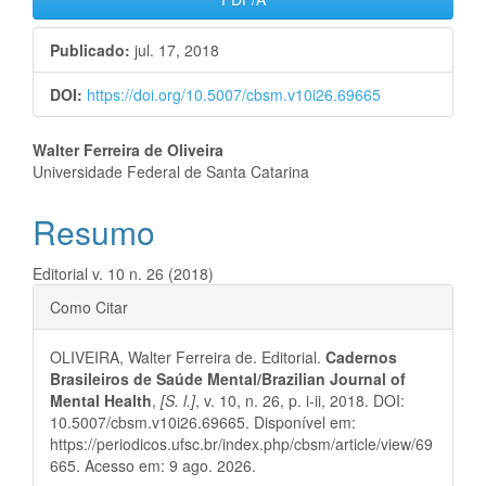
lateral
Publicado:
jul. 17, 2018
de
DOI:
https://doi.org/10.5007/cbsm.v10i26.69665
artigos
Conteúdo
Walter Ferreira de Oliveira
Universidade Federal de Santa Catarina
do
Resumo
artigo
principal
Editorial v. 10 n. 26 (2018)
Detalhes
Como Citar
do
OLIVEIRA, Walter Ferreira de. Editorial.
Cadernos
artigo
Brasileiros de Saúde Mental/Brazilian Journal of
Mental Health
,
[S. l.]
, v. 10, n. 26, p. i-ii, 2018. DOI:
10.5007/cbsm.v10i26.69665. Disponível em:
https://periodicos.ufsc.br/index.php/cbsm/article/view/69
665. Acesso em: 9 ago. 2026.