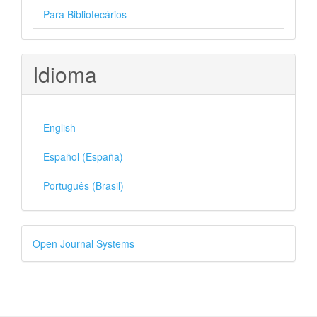
Para Bibliotecários
Idioma
English
Español (España)
Português (Brasil)
Desenvolvido
Open Journal Systems
por