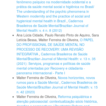
fenômeno psíquico na modernidade ocidental e a
prática da saúde mental social e higiênica no Brasil/
The understanding of the psychic phenomena in
Western modernity and the practice of social and
hygienical mental health in Brazil
,
Cadernos
Brasileiros de Saúde Mental/Brazilian Journal of
Mental Health: v. 4 n. 8 (2012)
Ana Lúcia Cidade, Paulo Renato Pinto de Aquino, Sara
Letícia Bessa, Walter Ferreira de Oliveira,
O PAPEL
DO PROFISSIONAL DE SAÚDE MENTAL NO
PROCESSO DE RECOVERY: UMA REVISÃO
INTEGRATIVA
,
Cadernos Brasileiros de Saúde
Mental/Brazilian Journal of Mental Health: v. 13 n. 35
(2021): Serviços, programas e políticas de saúde
mental orientadas por Recovery e cidadania -
panorama internacional - Parte I
Walter Ferreira de Oliveira,
Novos horizontes, novos
rumos para a Saúde Mental
,
Cadernos Brasileiros de
Saúde Mental/Brazilian Journal of Mental Health: v. 15
n. 42 (2023)
Walter Ferreira de Oliveira,
Reforma psiquiátrica e
atenção psicossocial: contextualização sócio histórica,