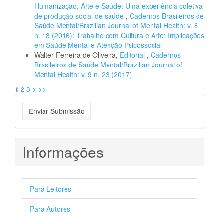
Humanização, Arte e Saúde: Uma experiência coletiva
de produção social de saúde
,
Cadernos Brasileiros de
Saúde Mental/Brazilian Journal of Mental Health: v. 8
n. 18 (2016): Trabalho com Cultura e Arte: Implicações
em Saúde Mental e Atenção Psicossocial
Walter Ferreira de Oliveira,
Editorial
,
Cadernos
Brasileiros de Saúde Mental/Brazilian Journal of
Mental Health: v. 9 n. 23 (2017)
1
2
3
>
>>
Enviar
Enviar Submissão
Submissão
Informações
Para Leitores
Para Autores