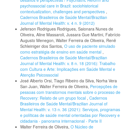
desafios e perspectivas / Psychiatric Reform and
psychossocial care in Brazil: sociohistorical
contextualization, challenges and perspectives
,
Cadernos Brasileiros de Saúde Mental/Brazilian
Journal of Mental Health: v. 4 n. 9 (2012)
Jeferson Rodrigues Rodrigues, Saionara Nunes de
Oliveira, Aline Massaroli, Jussara Gue Martini, Fabrício
Augusto Menegon, Walter Ferreira de Oliveira, Renê
Schleiniger dos Santos,
O uso de paciente simulado
como estratégia de ensino em saúde mental
,
Cadernos Brasileiros de Saúde Mental/Brazilian
Journal of Mental Health: v. 8 n. 18 (2016): Trabalho
com Cultura e Arte: Implicações em Saúde Mental e
Atenção Psicossocial
José Alberto Orsi, Tiago Ribeiro da Silva, Norha Vera
San Juan, Walter Ferreira de Oliveira,
Percepções de
pessoas com transtornos mentais sobre o processo de
Recovery: Relato de um grupo focal
,
Cadernos
Brasileiros de Saúde Mental/Brazilian Journal of
Mental Health: v. 13 n. 36 (2021): Serviços, programas
e políticas de saúde mental orientadas por Recovery e
cidadania - panorama internacional - Parte II
Walter Ferreira de Oliveira,
O Núcleo de