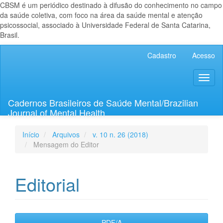
CBSM é um periódico destinado à difusão do conhecimento no campo
da saúde coletiva, com foco na área da saúde mental e atenção
psicossocial, associado à Universidade Federal de Santa Catarina,
Brasil.
Navegação
Cadastro
Acesso
Principal
Conteúdo
Toggl
principal
naviga
Barra
Lateral
Cadernos Brasileiros de Saúde Mental/Brazilian
Journal of Mental Health
Início
Arquivos
v. 10 n. 26 (2018)
Mensagem do Editor
Editorial
Barra
PDF/A