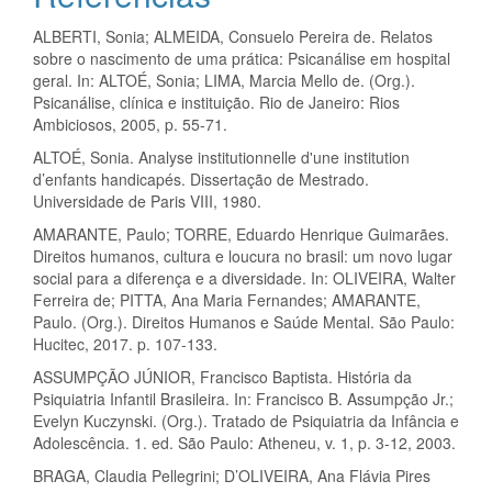
ALBERTI, Sonia; ALMEIDA, Consuelo Pereira de. Relatos
sobre o nascimento de uma prática: Psicanálise em hospital
geral. In: ALTOÉ, Sonia; LIMA, Marcia Mello de. (Org.).
Psicanálise, clínica e instituição. Rio de Janeiro: Rios
Ambiciosos, 2005, p. 55-71.
ALTOÉ, Sonia. Analyse institutionnelle d'une institution
d’enfants handicapés. Dissertação de Mestrado.
Universidade de Paris VIII, 1980.
AMARANTE, Paulo; TORRE, Eduardo Henrique Guimarães.
Direitos humanos, cultura e loucura no brasil: um novo lugar
social para a diferença e a diversidade. In: OLIVEIRA, Walter
Ferreira de; PITTA, Ana Maria Fernandes; AMARANTE,
Paulo. (Org.). Direitos Humanos e Saúde Mental. São Paulo:
Hucitec, 2017. p. 107-133.
ASSUMPÇÃO JÚNIOR, Francisco Baptista. História da
Psiquiatria Infantil Brasileira. In: Francisco B. Assumpção Jr.;
Evelyn Kuczynski. (Org.). Tratado de Psiquiatria da Infância e
Adolescência. 1. ed. São Paulo: Atheneu, v. 1, p. 3-12, 2003.
BRAGA, Claudia Pellegrini; D’OLIVEIRA, Ana Flávia Pires