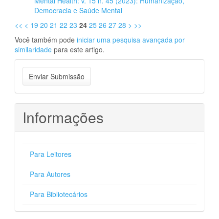
Mental Health: v. 15 n. 45 (2023): Humanização,
Democracia e Saúde Mental
<<
<
19
20
21
22
23
24
25
26
27
28
>
>>
Você também pode
iniciar uma pesquisa avançada por
similaridade
para este artigo.
Enviar
Enviar Submissão
Submissão
Informações
Para Leitores
Para Autores
Para Bibliotecários