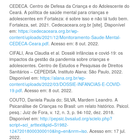
CEDECA. Centro de Defesa da Criança e do Adolescente do
Ceará. A política de saúde mental para crianças e
adolescentes em Fortaleza: é sobre isso e não tá tudo bem.
Fortaleza, set. 2021. Cedecaceara.org.br [site]. Disponível
em:
https://cedecaceara.org.br/wp-
content/uploads/2021/12/Monitoramento-Saude-Mental-
CEDECA-Ceara.pdf
. Acesso em: 8 out. 2022.
CIFALI, Ana Claudia et al. Dossiê infâncias e covid-19: os
impactos da gestão da pandemia sobre crianças e
adolescentes. Centro de Estudos e Pesquisas de Direitos
Sanitários – CEPEDISA. Instituto Alana: São Paulo, 2022.
Disponível em:
https://alana.org.br/wp-
content/uploads/2022/03/DOSSIE-INFANCIAS-E-COVID-
19.pdf
. Acesso em: 8 out. 2022.
COUTO, Daniela Paula do; SILVA, Mardem Leandro. A
Psicanálise de Crianças no Brasil: um relato histórico. Psicol.
pesq.: Juiz de Fora, v. 12, n. 3, p. 94-102, dez. 2018.
Disponível em:
http://pepsic.bvsalud.org/scielo.php?
script=sci_arttext&pid=S1982-
12472018000300010&lng=en&nrm=iso
. Acesso em: 17 jul.
2022.