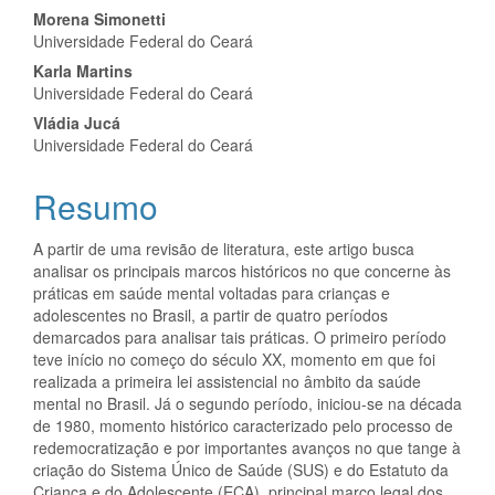
Conteúdo
Morena Simonetti
Universidade Federal do Ceará
do
Karla Martins
artigo
Universidade Federal do Ceará
Vládia Jucá
principal
Universidade Federal do Ceará
Resumo
A partir de uma revisão de literatura, este artigo busca
analisar os principais marcos históricos no que concerne às
práticas em saúde mental voltadas para crianças e
adolescentes no Brasil, a partir de quatro períodos
demarcados para analisar tais práticas. O primeiro período
teve início no começo do século XX, momento em que foi
realizada a primeira lei assistencial no âmbito da saúde
mental no Brasil. Já o segundo período, iniciou-se na década
de 1980, momento histórico caracterizado pelo processo de
redemocratização e por importantes avanços no que tange à
criação do Sistema Único de Saúde (SUS) e do Estatuto da
Criança e do Adolescente (ECA), principal marco legal dos