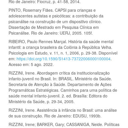
Rio de Janeiro: Fiocruz, p. 41-58, 2014.
PINTO, Rosemary Fiães. CAPSI para crianças e
adolescentes autistas e psicóticas: a contribuição da
psicanálise na construção de um dispositivo clínico.
Dissertação de Mestrado em Pesquisa Clínica em
Psicanálise. Rio de Janeiro: UERJ, 2005. 105f.
RIBEIRO, Paulo Rennes Marçal. História da saúde mental
infantil: a criança brasileira da Colônia à República Velha.
Psicologia em Estudo, v. 11, n. 1, 2006, p. 29-38. Disponível
em:
https://doi.org/10.1590/S1413-73722006000100004
.
Acesso em: 5 ago. 2022.
RIZZINI, Irene. Abordagem crítica da institucionalização
infanto-juvenil no Brasil. In: BRASIL. Ministério da Saúde.
Secretaria de Atenção à Saúde. Departamento de Ações
Programáticas Estratégicas. Caminhos para uma política de
saúde mental infanto-juvenil. 2. ed. Brasília: Editora do
Ministério da Saúde, p. 29-34, 2005.
RIZZINI, Irene. Assistência à infância no Brasil: uma análise
de sua construção. Rio de Janeiro: EDUSU, 1993b.
RIZZINI, Irene; BARKER, Gary; CASSANIGA, Neide. Políticas