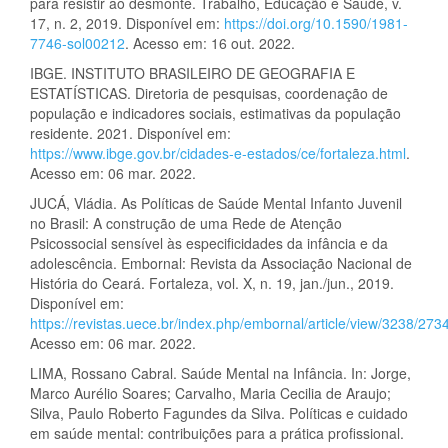
para resistir ao desmonte. Trabalho, Educação e Saúde, v.
17, n. 2, 2019. Disponível em:
https://doi.org/10.1590/1981-
7746-sol00212
. Acesso em: 16 out. 2022.
IBGE. INSTITUTO BRASILEIRO DE GEOGRAFIA E
ESTATÍSTICAS. Diretoria de pesquisas, coordenação de
população e indicadores sociais, estimativas da população
residente. 2021. Disponível em:
https://www.ibge.gov.br/cidades-e-estados/ce/fortaleza.html
.
Acesso em: 06 mar. 2022.
JUCÁ, Vládia. As Políticas de Saúde Mental Infanto Juvenil
no Brasil: A construção de uma Rede de Atenção
Psicossocial sensível às especificidades da infância e da
adolescência. Embornal: Revista da Associação Nacional de
História do Ceará. Fortaleza, vol. X, n. 19, jan./jun., 2019.
Disponível em:
https://revistas.uece.br/index.php/embornal/article/view/3238/273
Acesso em: 06 mar. 2022.
LIMA, Rossano Cabral. Saúde Mental na Infância. In: Jorge,
Marco Aurélio Soares; Carvalho, Maria Cecilia de Araujo;
Silva, Paulo Roberto Fagundes da Silva. Políticas e cuidado
em saúde mental: contribuições para a prática profissional.