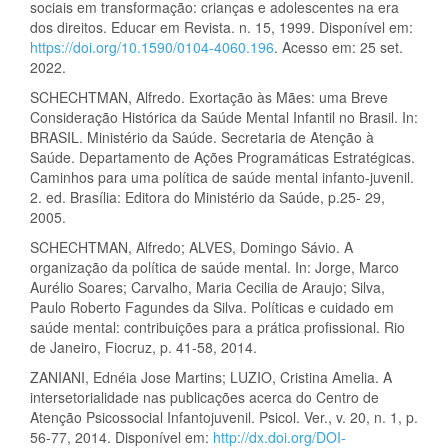
sociais em transformação: crianças e adolescentes na era
dos direitos. Educar em Revista. n. 15, 1999. Disponível em:
https://doi.org/10.1590/0104-4060.196
. Acesso em: 25 set.
2022.
SCHECHTMAN, Alfredo. Exortação às Mães: uma Breve
Consideração Histórica da Saúde Mental Infantil no Brasil. In:
BRASIL. Ministério da Saúde. Secretaria de Atenção à
Saúde. Departamento de Ações Programáticas Estratégicas.
Caminhos para uma política de saúde mental infanto-juvenil.
2. ed. Brasília: Editora do Ministério da Saúde, p.25- 29,
2005.
SCHECHTMAN, Alfredo; ALVES, Domingo Sávio. A
organização da política de saúde mental. In: Jorge, Marco
Aurélio Soares; Carvalho, Maria Cecilia de Araujo; Silva,
Paulo Roberto Fagundes da Silva. Políticas e cuidado em
saúde mental: contribuições para a prática profissional. Rio
de Janeiro, Fiocruz, p. 41-58, 2014.
ZANIANI, Ednéia Jose Martins; LUZIO, Cristina Amelia. A
intersetorialidade nas publicações acerca do Centro de
Atenção Psicossocial Infantojuvenil. Psicol. Ver., v. 20, n. 1, p.
56-77, 2014. Disponível em:
http://dx.doi.org/DOI-