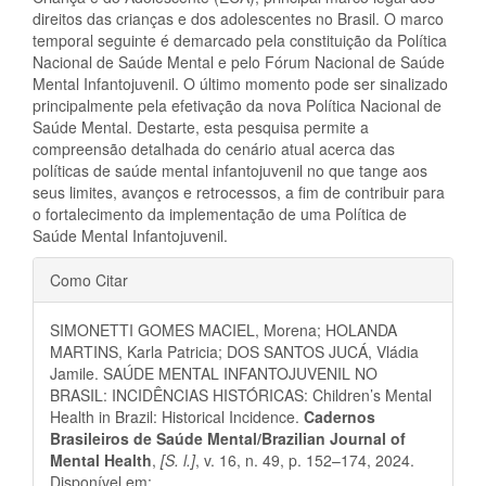
direitos das crianças e dos adolescentes no Brasil. O marco
temporal seguinte é demarcado pela constituição da Política
Nacional de Saúde Mental e pelo Fórum Nacional de Saúde
Mental Infantojuvenil. O último momento pode ser sinalizado
principalmente pela efetivação da nova Política Nacional de
Saúde Mental. Destarte, esta pesquisa permite a
compreensão detalhada do cenário atual acerca das
políticas de saúde mental infantojuvenil no que tange aos
seus limites, avanços e retrocessos, a fim de contribuir para
o fortalecimento da implementação de uma Política de
Saúde Mental Infantojuvenil.
Detalhes
Como Citar
do
SIMONETTI GOMES MACIEL, Morena; HOLANDA
artigo
MARTINS, Karla Patricia; DOS SANTOS JUCÁ, Vládia
Jamile. SAÚDE MENTAL INFANTOJUVENIL NO
BRASIL: INCIDÊNCIAS HISTÓRICAS: Children’s Mental
Health in Brazil: Historical Incidence.
Cadernos
Brasileiros de Saúde Mental/Brazilian Journal of
Mental Health
,
[S. l.]
, v. 16, n. 49, p. 152–174, 2024.
Disponível em: