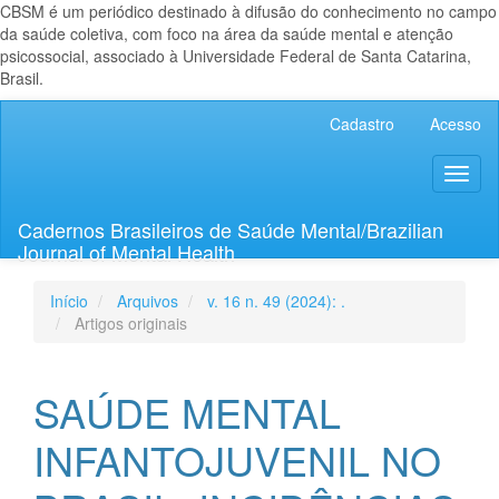
CBSM é um periódico destinado à difusão do conhecimento no campo
da saúde coletiva, com foco na área da saúde mental e atenção
psicossocial, associado à Universidade Federal de Santa Catarina,
Brasil.
Navegação
Cadastro
Acesso
Principal
Conteúdo
Toggl
principal
naviga
Barra
Lateral
Cadernos Brasileiros de Saúde Mental/Brazilian
Journal of Mental Health
Início
Arquivos
v. 16 n. 49 (2024): .
Artigos originais
SAÚDE MENTAL
INFANTOJUVENIL NO