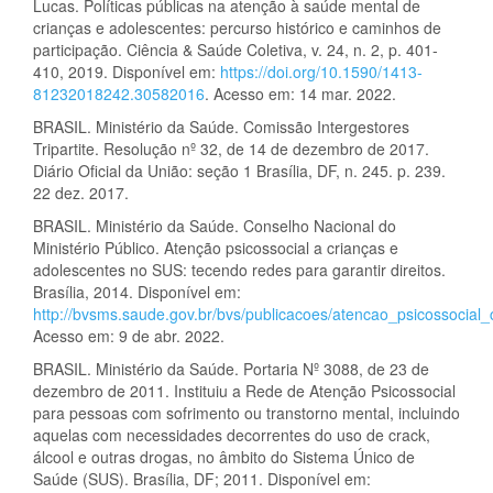
Lucas. Políticas públicas na atenção à saúde mental de
crianças e adolescentes: percurso histórico e caminhos de
participação. Ciência & Saúde Coletiva, v. 24, n. 2, p. 401-
410, 2019. Disponível em:
https://doi.org/10.1590/1413-
81232018242.30582016
. Acesso em: 14 mar. 2022.
BRASIL. Ministério da Saúde. Comissão Intergestores
Tripartite. Resolução nº 32, de 14 de dezembro de 2017.
Diário Oficial da União: seção 1 Brasília, DF, n. 245. p. 239.
22 dez. 2017.
BRASIL. Ministério da Saúde. Conselho Nacional do
Ministério Público. Atenção psicossocial a crianças e
adolescentes no SUS: tecendo redes para garantir direitos.
Brasília, 2014. Disponível em:
http://bvsms.saude.gov.br/bvs/publicacoes/atencao_psicossocial
Acesso em: 9 de abr. 2022.
BRASIL. Ministério da Saúde. Portaria Nº 3088, de 23 de
dezembro de 2011. Instituiu a Rede de Atenção Psicossocial
para pessoas com sofrimento ou transtorno mental, incluindo
aquelas com necessidades decorrentes do uso de crack,
álcool e outras drogas, no âmbito do Sistema Único de
Saúde (SUS). Brasília, DF; 2011. Disponível em: