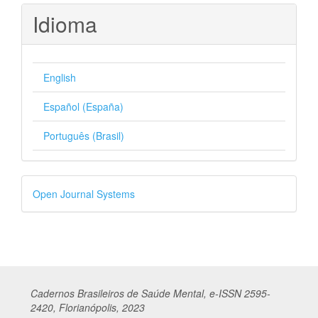
Idioma
English
Español (España)
Português (Brasil)
Desenvolvido
Open Journal Systems
por
Cadernos
Br
asileiros
de Saúde Mental, e-ISSN 2595-
2420, Florianópolis, 2023