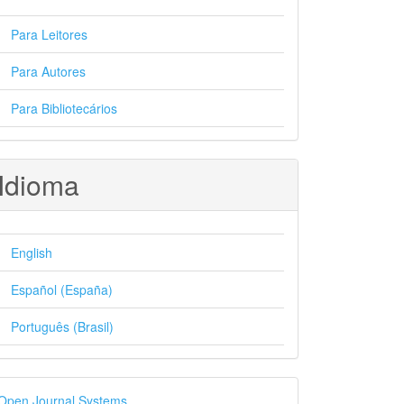
Para Leitores
Para Autores
Para Bibliotecários
Idioma
English
Español (España)
Português (Brasil)
esenvolvido
Open Journal Systems