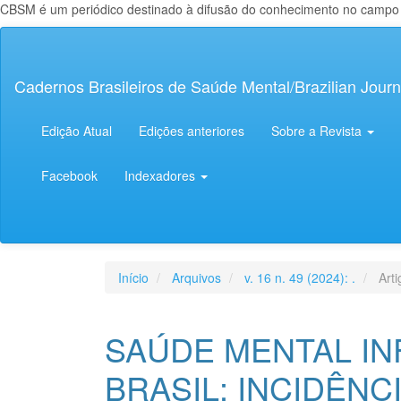
CBSM é um periódico destinado à difusão do conhecimento no campo da
Navegação
Principal
Conteúdo
Cadernos Brasileiros de Saúde Mental/Brazilian Journ
principal
Barra
Lateral
Edição Atual
Edições anteriores
Sobre a Revista
Facebook
Indexadores
Início
Arquivos
v. 16 n. 49 (2024): .
Arti
SAÚDE MENTAL IN
BRASIL: INCIDÊNC