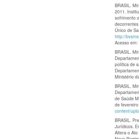
BRASIL. Min
2011. Insti
sofrimento 
decorrentes
Único de Sa
http://bvsm
Acesso em: 
BRASIL. Mini
Departament
política de 
Departamento
Ministério 
BRASIL. Min
Departament
de Saúde Me
de fevereir
content/upl
BRASIL. Pre
Jurídicos. 
Altera o Ato
Novo Regime 