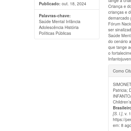
tange à cri
Publicado:
out. 18, 2024
Criança e do
crianças e 
Palavras-chave:
demarcado p
Saúde Mental Infância
Fórum Nacio
Adolescência História
ser sinaliza
Políticas Públicas
Saúde Menta
do cenário a
que tange ao
o fortaleci
Infantojuveni
Detal
Como Cit
do
SIMONET
artigo
Patricia
INFANTO
Children’s
Brasilei
[S. l.]
, v.
https://p
em: 8 ago