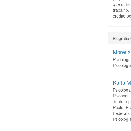
que outro
trabalho,
crédito pe
Biografia
Morena
Psicólog
Psicologi
Karla M
Psicóloga
Psicanalí
doutora p
Paulo. Pr
Federal 
Psicolog