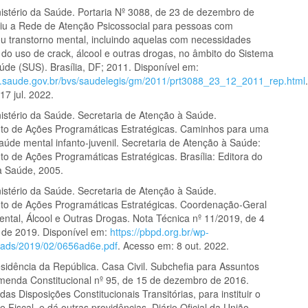
istério da Saúde. Portaria Nº 3088, de 23 de dezembro de
tuiu a Rede de Atenção Psicossocial para pessoas com
ou transtorno mental, incluindo aquelas com necessidades
 do uso de crack, álcool e outras drogas, no âmbito do Sistema
úde (SUS). Brasília, DF; 2011. Disponível em:
s.saude.gov.br/bvs/saudelegis/gm/2011/prt3088_23_12_2011_rep.html
17 jul. 2022.
stério da Saúde. Secretaria de Atenção à Saúde.
o de Ações Programáticas Estratégicas. Caminhos para uma
saúde mental infanto-juvenil. Secretaria de Atenção à Saúde:
 de Ações Programáticas Estratégicas. Brasília: Editora do
da Saúde, 2005.
istério da Saúde. Secretaria de Atenção à Saúde.
o de Ações Programáticas Estratégicas. Coordenação-Geral
ntal, Álcool e Outras Drogas. Nota Técnica nº 11/2019, de 4
o de 2019. Disponível em:
https://pbpd.org.br/wp-
oads/2019/02/0656ad6e.pdf
. Acesso em: 8 out. 2022.
sidência da República. Casa Civil. Subchefia para Assuntos
Emenda Constitucional nº 95, de 15 de dezembro de 2016.
 das Disposições Constitucionais Transitórias, para instituir o
Fiscal, e dá outras providências. Diário Oficial da União,