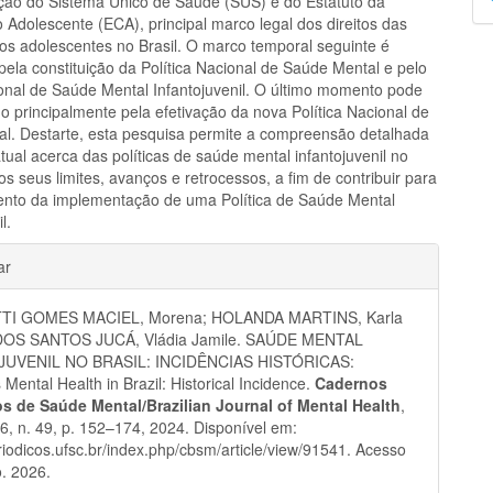
ação do Sistema Único de Saúde (SUS) e do Estatuto da
p
 Adolescente (ECA), principal marco legal dos direitos das
dos adolescentes no Brasil. O marco temporal seguinte é
ela constituição da Política Nacional de Saúde Mental e pelo
nal de Saúde Mental Infantojuvenil. O último momento pode
do principalmente pela efetivação da nova Política Nacional de
l. Destarte, esta pesquisa permite a compreensão detalhada
tual acerca das políticas de saúde mental infantojuvenil no
s seus limites, avanços e retrocessos, a fim de contribuir para
mento da implementação de uma Política de Saúde Mental
l.
hes
ar
TI GOMES MACIEL, Morena; HOLANDA MARTINS, Karla
; DOS SANTOS JUCÁ, Vládia Jamile. SAÚDE MENTAL
JUVENIL NO BRASIL: INCIDÊNCIAS HISTÓRICAS:
 Mental Health in Brazil: Historical Incidence.
Cadernos
ros de Saúde Mental/Brazilian Journal of Mental Health
,
 16, n. 49, p. 152–174, 2024. Disponível em:
eriodicos.ufsc.br/index.php/cbsm/article/view/91541. Acesso
. 2026.