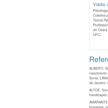
Vládia 
Psicóloga
Coletiva 
Teoria Ps
Professor
do Ceará
UFC.
Refer
ALBERTI, So
nascimento d
Sonia; LIMA,
de Janeiro: 
ALTOÉ, Sonia
handicapés.
AMARANTE, 
humanos, cul