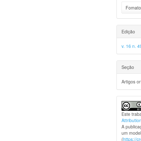
Fomato
Edição
v. 16 n. 4
Seção
Artigos or
Este trab
Attributio
A public
um model
(
https://