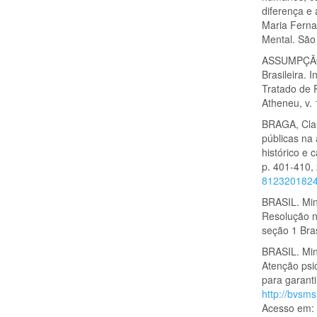
diferença e 
Maria Ferna
Mental. São
ASSUMPÇÃO J
Brasileira. 
Tratado de P
Atheneu, v. 
BRAGA, Claud
públicas na
histórico e 
p. 401-410,
812320182
BRASIL. Mini
Resolução n
seção 1 Bras
BRASIL. Min
Atenção psi
para garanti
http://bvsm
Acesso em: 