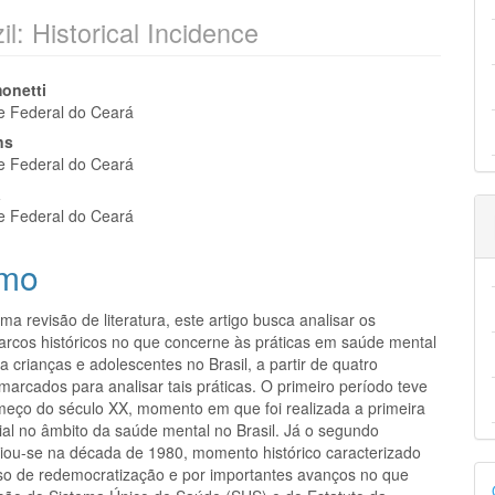
il: Historical Incidence
eúdo
onetti
e Federal do Ceará
ns
e Federal do Ceará
á
pal
e Federal do Ceará
mo
uma revisão de literatura, este artigo busca analisar os
marcos históricos no que concerne às práticas em saúde mental
a crianças e adolescentes no Brasil, a partir de quatro
arcados para analisar tais práticas. O primeiro período teve
omeço do século XX, momento em que foi realizada a primeira
cial no âmbito da saúde mental no Brasil. Já o segundo
iciou-se na década de 1980, momento histórico caracterizado
D
so de redemocratização e por importantes avanços no que