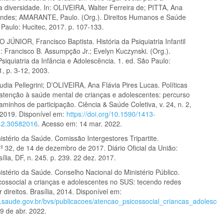
a diversidade. In: OLIVEIRA, Walter Ferreira de; PITTA, Ana
ndes; AMARANTE, Paulo. (Org.). Direitos Humanos e Saúde
 Paulo: Hucitec, 2017. p. 107-133.
ÚNIOR, Francisco Baptista. História da Psiquiatria Infantil
In: Francisco B. Assumpção Jr.; Evelyn Kuczynski. (Org.).
siquiatria da Infância e Adolescência. 1. ed. São Paulo:
1, p. 3-12, 2003.
ia Pellegrini; D’OLIVEIRA, Ana Flávia Pires Lucas. Políticas
 atenção à saúde mental de crianças e adolescentes: percurso
caminhos de participação. Ciência & Saúde Coletiva, v. 24, n. 2,
 2019. Disponível em:
https://doi.org/10.1590/1413-
42.30582016
. Acesso em: 14 mar. 2022.
stério da Saúde. Comissão Intergestores Tripartite.
º 32, de 14 de dezembro de 2017. Diário Oficial da União:
ília, DF, n. 245. p. 239. 22 dez. 2017.
istério da Saúde. Conselho Nacional do Ministério Público.
cossocial a crianças e adolescentes no SUS: tecendo redes
r direitos. Brasília, 2014. Disponível em:
s.saude.gov.br/bvs/publicacoes/atencao_psicossocial_criancas_adoles
9 de abr. 2022.