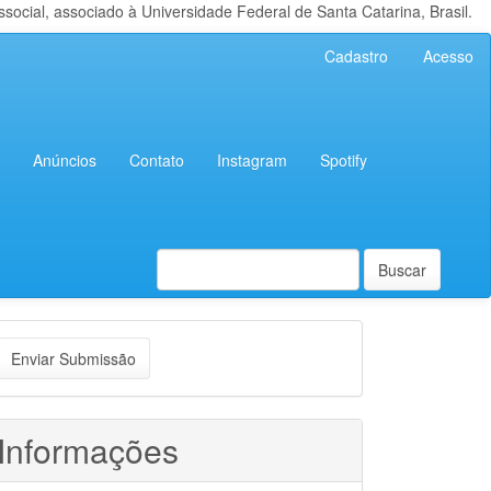
cial, associado à Universidade Federal de Santa Catarina, Brasil.
Cadastro
Acesso
Anúncios
Contato
Instagram
Spotify
Buscar
nviar
Enviar Submissão
ubmissão
Informações