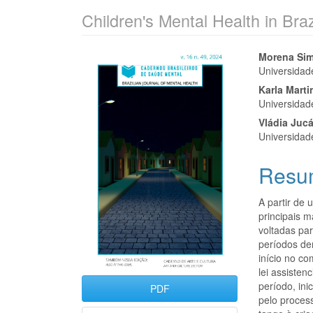
Children's Mental Health in Braz
Barra
Cont
Morena Sim
Universidad
lateral
do
Karla Marti
de
artigo
Universidad
Vládia Juc
artigos
princi
Universidad
Resu
A partir de 
principais 
voltadas par
períodos dem
início no c
lei assisten
período, in
PDF
pelo proces