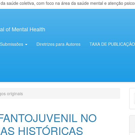
 saúde coletiva, com foco na área da saúde mental e atenção psicosso
al of Mental Health
Submissões
Diretrizes para Autores
TAXA DE PUBLICAÇÃO
E
gos originais
S
FANTOJUVENIL NO
IAS HISTÓRICAS