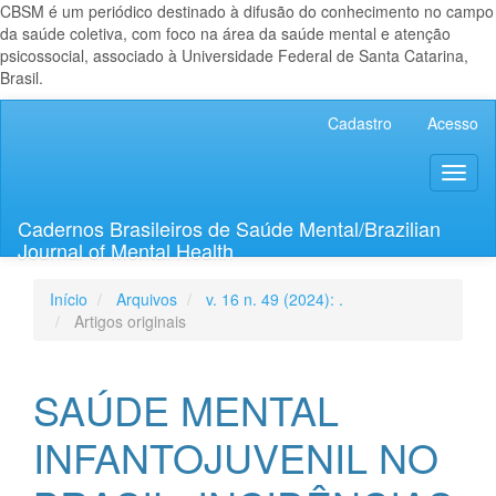
CBSM é um periódico destinado à difusão do conhecimento no campo
da saúde coletiva, com foco na área da saúde mental e atenção
psicossocial, associado à Universidade Federal de Santa Catarina,
Brasil.
Navegação
Cadastro
Acesso
Principal
Conteúdo
Toggl
principal
naviga
Barra
Lateral
Cadernos Brasileiros de Saúde Mental/Brazilian
Journal of Mental Health
Início
Arquivos
v. 16 n. 49 (2024): .
Artigos originais
SAÚDE MENTAL
INFANTOJUVENIL NO