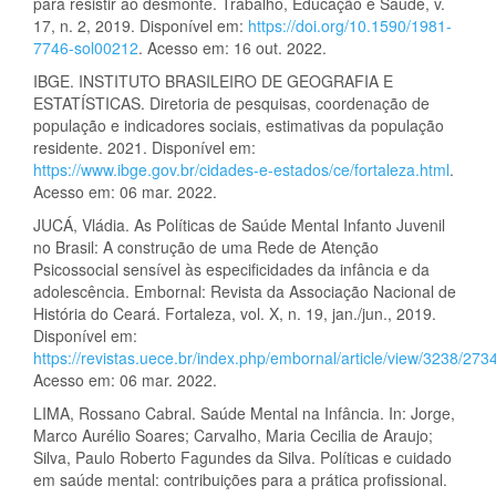
para resistir ao desmonte. Trabalho, Educação e Saúde, v.
17, n. 2, 2019. Disponível em:
https://doi.org/10.1590/1981-
7746-sol00212
. Acesso em: 16 out. 2022.
IBGE. INSTITUTO BRASILEIRO DE GEOGRAFIA E
ESTATÍSTICAS. Diretoria de pesquisas, coordenação de
população e indicadores sociais, estimativas da população
residente. 2021. Disponível em:
https://www.ibge.gov.br/cidades-e-estados/ce/fortaleza.html
.
Acesso em: 06 mar. 2022.
JUCÁ, Vládia. As Políticas de Saúde Mental Infanto Juvenil
no Brasil: A construção de uma Rede de Atenção
Psicossocial sensível às especificidades da infância e da
adolescência. Embornal: Revista da Associação Nacional de
História do Ceará. Fortaleza, vol. X, n. 19, jan./jun., 2019.
Disponível em:
https://revistas.uece.br/index.php/embornal/article/view/3238/273
Acesso em: 06 mar. 2022.
LIMA, Rossano Cabral. Saúde Mental na Infância. In: Jorge,
Marco Aurélio Soares; Carvalho, Maria Cecilia de Araujo;
Silva, Paulo Roberto Fagundes da Silva. Políticas e cuidado
em saúde mental: contribuições para a prática profissional.