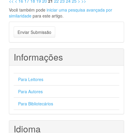
<<
<
16
17
18
19
20
21
22
23
24
25
>
>>
Você também pode
iniciar uma pesquisa avançada por
similaridade
para este artigo.
Enviar
Enviar Submissão
Submissão
Informações
Para Leitores
Para Autores
Para Bibliotecários
Idioma