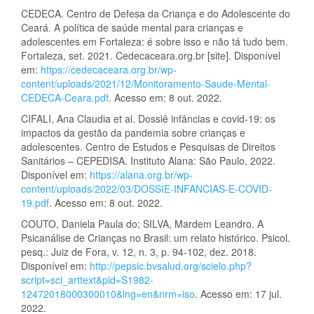
CEDECA. Centro de Defesa da Criança e do Adolescente do
Ceará. A política de saúde mental para crianças e
adolescentes em Fortaleza: é sobre isso e não tá tudo bem.
Fortaleza, set. 2021. Cedecaceara.org.br [site]. Disponível
em:
https://cedecaceara.org.br/wp-
content/uploads/2021/12/Monitoramento-Saude-Mental-
CEDECA-Ceara.pdf
. Acesso em: 8 out. 2022.
CIFALI, Ana Claudia et al. Dossiê infâncias e covid-19: os
impactos da gestão da pandemia sobre crianças e
adolescentes. Centro de Estudos e Pesquisas de Direitos
Sanitários – CEPEDISA. Instituto Alana: São Paulo, 2022.
Disponível em:
https://alana.org.br/wp-
content/uploads/2022/03/DOSSIE-INFANCIAS-E-COVID-
19.pdf
. Acesso em: 8 out. 2022.
COUTO, Daniela Paula do; SILVA, Mardem Leandro. A
Psicanálise de Crianças no Brasil: um relato histórico. Psicol.
pesq.: Juiz de Fora, v. 12, n. 3, p. 94-102, dez. 2018.
Disponível em:
http://pepsic.bvsalud.org/scielo.php?
script=sci_arttext&pid=S1982-
12472018000300010&lng=en&nrm=iso
. Acesso em: 17 jul.
2022.