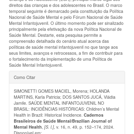
direitos das crianças e dos adolescentes no Brasil. O marco
temporal seguinte é demarcado pela constituição da Política
Nacional de Saúde Mental e pelo Fórum Nacional de Saúde
Mental Infantojuvenil. O último momento pode ser sinalizado
principalmente pela efetivação da nova Política Nacional de
Saúde Mental. Destarte, esta pesquisa permite a
compreensão detalhada do cenário atual acerca das
políticas de saúde mental infantojuvenil no que tange aos
seus limites, avanços e retrocessos, a fim de contribuir para
o fortalecimento da implementação de uma Política de
Saúde Mental Infantojuvenil.
Detalhes
Como Citar
do
SIMONETTI GOMES MACIEL, Morena; HOLANDA
artigo
MARTINS, Karla Patricia; DOS SANTOS JUCÁ, Vládia
Jamile. SAÚDE MENTAL INFANTOJUVENIL NO
BRASIL: INCIDÊNCIAS HISTÓRICAS: Children’s Mental
Health in Brazil: Historical Incidence.
Cadernos
Brasileiros de Saúde Mental/Brazilian Journal of
Mental Health
,
[S. l.]
, v. 16, n. 49, p. 152–174, 2024.
Disponível em: