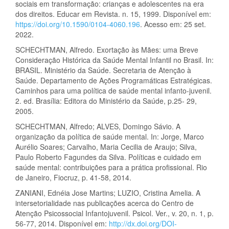
sociais em transformação: crianças e adolescentes na era
dos direitos. Educar em Revista. n. 15, 1999. Disponível em:
https://doi.org/10.1590/0104-4060.196
. Acesso em: 25 set.
2022.
SCHECHTMAN, Alfredo. Exortação às Mães: uma Breve
Consideração Histórica da Saúde Mental Infantil no Brasil. In:
BRASIL. Ministério da Saúde. Secretaria de Atenção à
Saúde. Departamento de Ações Programáticas Estratégicas.
Caminhos para uma política de saúde mental infanto-juvenil.
2. ed. Brasília: Editora do Ministério da Saúde, p.25- 29,
2005.
SCHECHTMAN, Alfredo; ALVES, Domingo Sávio. A
organização da política de saúde mental. In: Jorge, Marco
Aurélio Soares; Carvalho, Maria Cecilia de Araujo; Silva,
Paulo Roberto Fagundes da Silva. Políticas e cuidado em
saúde mental: contribuições para a prática profissional. Rio
de Janeiro, Fiocruz, p. 41-58, 2014.
ZANIANI, Ednéia Jose Martins; LUZIO, Cristina Amelia. A
intersetorialidade nas publicações acerca do Centro de
Atenção Psicossocial Infantojuvenil. Psicol. Ver., v. 20, n. 1, p.
56-77, 2014. Disponível em:
http://dx.doi.org/DOI-