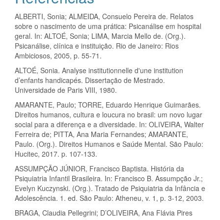
ALBERTI, Sonia; ALMEIDA, Consuelo Pereira de. Relatos
sobre o nascimento de uma prática: Psicanálise em hospital
geral. In: ALTOÉ, Sonia; LIMA, Marcia Mello de. (Org.).
Psicanálise, clínica e instituição. Rio de Janeiro: Rios
Ambiciosos, 2005, p. 55-71.
ALTOÉ, Sonia. Analyse institutionnelle d'une institution
d’enfants handicapés. Dissertação de Mestrado.
Universidade de Paris VIII, 1980.
AMARANTE, Paulo; TORRE, Eduardo Henrique Guimarães.
Direitos humanos, cultura e loucura no brasil: um novo lugar
social para a diferença e a diversidade. In: OLIVEIRA, Walter
Ferreira de; PITTA, Ana Maria Fernandes; AMARANTE,
Paulo. (Org.). Direitos Humanos e Saúde Mental. São Paulo:
Hucitec, 2017. p. 107-133.
ASSUMPÇÃO JÚNIOR, Francisco Baptista. História da
Psiquiatria Infantil Brasileira. In: Francisco B. Assumpção Jr.;
Evelyn Kuczynski. (Org.). Tratado de Psiquiatria da Infância e
Adolescência. 1. ed. São Paulo: Atheneu, v. 1, p. 3-12, 2003.
BRAGA, Claudia Pellegrini; D’OLIVEIRA, Ana Flávia Pires