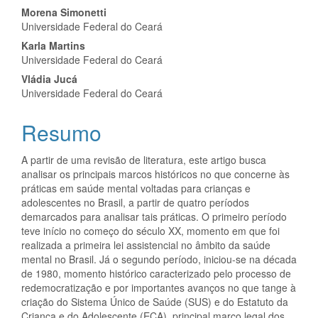
Conteúdo
Morena Simonetti
Universidade Federal do Ceará
do
Karla Martins
artigo
Universidade Federal do Ceará
Vládia Jucá
principal
Universidade Federal do Ceará
Resumo
A partir de uma revisão de literatura, este artigo busca
analisar os principais marcos históricos no que concerne às
práticas em saúde mental voltadas para crianças e
adolescentes no Brasil, a partir de quatro períodos
demarcados para analisar tais práticas. O primeiro período
teve início no começo do século XX, momento em que foi
realizada a primeira lei assistencial no âmbito da saúde
mental no Brasil. Já o segundo período, iniciou-se na década
de 1980, momento histórico caracterizado pelo processo de
redemocratização e por importantes avanços no que tange à
criação do Sistema Único de Saúde (SUS) e do Estatuto da
Criança e do Adolescente (ECA), principal marco legal dos