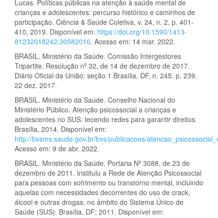
Lucas. Políticas públicas na atenção à saúde mental de
crianças e adolescentes: percurso histórico e caminhos de
participação. Ciência & Saúde Coletiva, v. 24, n. 2, p. 401-
410, 2019. Disponível em:
https://doi.org/10.1590/1413-
81232018242.30582016
. Acesso em: 14 mar. 2022.
BRASIL. Ministério da Saúde. Comissão Intergestores
Tripartite. Resolução nº 32, de 14 de dezembro de 2017.
Diário Oficial da União: seção 1 Brasília, DF, n. 245. p. 239.
22 dez. 2017.
BRASIL. Ministério da Saúde. Conselho Nacional do
Ministério Público. Atenção psicossocial a crianças e
adolescentes no SUS: tecendo redes para garantir direitos.
Brasília, 2014. Disponível em:
http://bvsms.saude.gov.br/bvs/publicacoes/atencao_psicossocial
Acesso em: 9 de abr. 2022.
BRASIL. Ministério da Saúde. Portaria Nº 3088, de 23 de
dezembro de 2011. Instituiu a Rede de Atenção Psicossocial
para pessoas com sofrimento ou transtorno mental, incluindo
aquelas com necessidades decorrentes do uso de crack,
álcool e outras drogas, no âmbito do Sistema Único de
Saúde (SUS). Brasília, DF; 2011. Disponível em: