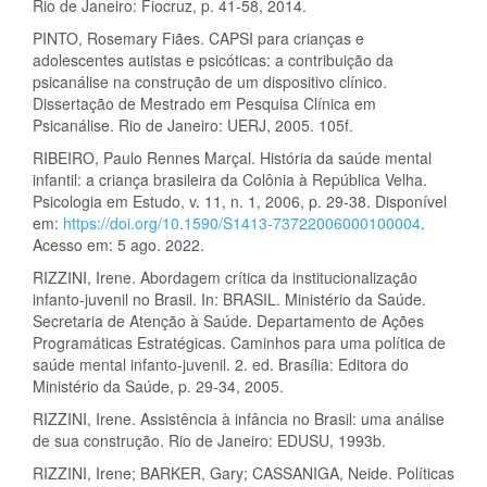
Rio de Janeiro: Fiocruz, p. 41-58, 2014.
PINTO, Rosemary Fiães. CAPSI para crianças e
adolescentes autistas e psicóticas: a contribuição da
psicanálise na construção de um dispositivo clínico.
Dissertação de Mestrado em Pesquisa Clínica em
Psicanálise. Rio de Janeiro: UERJ, 2005. 105f.
RIBEIRO, Paulo Rennes Marçal. História da saúde mental
infantil: a criança brasileira da Colônia à República Velha.
Psicologia em Estudo, v. 11, n. 1, 2006, p. 29-38. Disponível
em:
https://doi.org/10.1590/S1413-73722006000100004
.
Acesso em: 5 ago. 2022.
RIZZINI, Irene. Abordagem crítica da institucionalização
infanto-juvenil no Brasil. In: BRASIL. Ministério da Saúde.
Secretaria de Atenção à Saúde. Departamento de Ações
Programáticas Estratégicas. Caminhos para uma política de
saúde mental infanto-juvenil. 2. ed. Brasília: Editora do
Ministério da Saúde, p. 29-34, 2005.
RIZZINI, Irene. Assistência à infância no Brasil: uma análise
de sua construção. Rio de Janeiro: EDUSU, 1993b.
RIZZINI, Irene; BARKER, Gary; CASSANIGA, Neide. Políticas