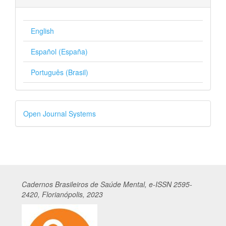
English
Español (España)
Português (Brasil)
Desenvolvido
Open Journal Systems
por
Cadernos
Br
asileiros
de Saúde Mental, e-ISSN 2595-
2420, Florianópolis, 2023