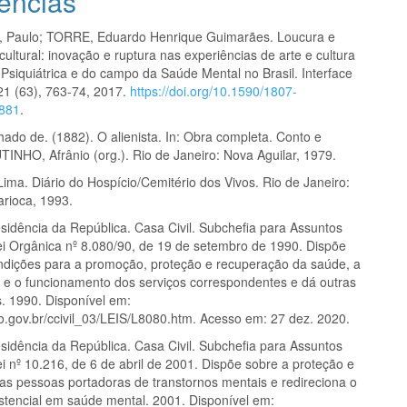
ências
Paulo; TORRE, Eduardo Henrique Guimarães. Loucura e
cultural: inovação e ruptura nas experiências de arte e cultura
Psiquiátrica e do campo da Saúde Mental no Brasil. Interface
 21 (63), 763-74, 2017.
https://doi.org/10.1590/1807-
881
.
ado de. (1882). O alienista. In: Obra completa. Conto e
TINHO, Afrânio (org.). Rio de Janeiro: Nova Aguilar, 1979.
ma. Diário do Hospício/Cemitério dos Vivos. Rio de Janeiro:
arioca, 1993.
sidência da República. Casa Civil. Subchefia para Assuntos
Lei Orgânica nº 8.080/90, de 19 de setembro de 1990. Dispõe
ndições para a promoção, proteção e recuperação da saúde, a
 e o funcionamento dos serviços correspondentes e dá outras
s. 1990. Disponível em:
o.gov.br/ccivil_03/LEIS/L8080.htm. Acesso em: 27 dez. 2020.
sidência da República. Casa Civil. Subchefia para Assuntos
ei nº 10.216, de 6 de abril de 2001. Dispõe sobre a proteção e
das pessoas portadoras de transtornos mentais e redireciona o
stencial em saúde mental. 2001. Disponível em: