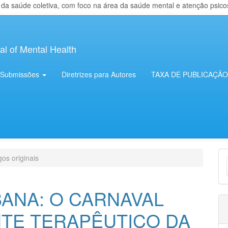
 saúde coletiva, com foco na área da saúde mental e atenção psicosso
al of Mental Health
Submissões
Diretrizes para Autores
TAXA DE PUBLICAÇÃO
E
gos originais
S
ANA: O CARNAVAL
E TERAPÊUTICO DA