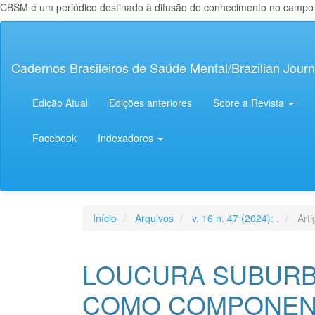
CBSM é um periódico destinado à difusão do conhecimento no campo da
Navegação
Principal
Conteúdo
Cadernos Brasileiros de Saúde Mental/Brazilian Journ
principal
Barra
Lateral
Edição Atual
Edições anteriores
Sobre a Revista
Facebook
Indexadores
Início
Arquivos
v. 16 n. 47 (2024): .
Arti
LOUCURA SUBURB
COMO COMPONENT