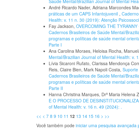
Saúde Mental/Brazilian Journal of Mental Healt
André Ricardo Nader, Adriana Marcondes M
práticas de um CAPS Infantojuvenil
,
Cadernos
Health: v. 11 n. 30 (2019): Atenção Psicossoc
Fay Jackson,
OVERCOMING THE TYRANNY 
Cadernos Brasileiros de Saúde Mental/Brazilia
programas e políticas de saúde mental orient
Parte I
Ana Carolina Moraes, Heloisa Rocha, Manue
Mental/Brazilian Journal of Mental Health: v. 
Lívia Sicaroni Rufato, Clarissa Mendonça Co
Reis, Claire Bien, Mark Napoli Costa,
Suporte
Cadernos Brasileiros de Saúde Mental/Brazilia
programas e políticas de saúde mental orient
Parte II
Hanna Christina Marques, Drª Maria Helena
E O PROCESSO DE DESINSTITUCIONALIZ
of Mental Health: v. 16 n. 49 (2024): .
<<
<
7
8
9
10
11
12
13
14
15
16
>
>>
Você também pode
iniciar uma pesquisa avançada p