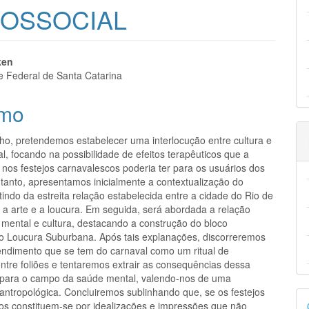
COSSOCIAL
eúdo
ken
e Federal de Santa Catarina
mo
pal
lho, pretendemos estabelecer uma interlocução entre cultura e
, focando na possibilidade de efeitos terapêuticos que a
 nos festejos carnavalescos poderia ter para os usuários dos
tanto, apresentamos inicialmente a contextualização do
tindo da estreita relação estabelecida entre a cidade do Rio de
 a arte e a loucura. Em seguida, será abordada a relação
 mental e cultura, destacando a construção do bloco
o Loucura Suburbana. Após tais explanações, discorreremos
endimento que se tem do carnaval como um ritual de
entre foliões e tentaremos extrair as consequências dessa
 para o campo da saúde mental, valendo-nos de uma
 antropológica. Concluiremos sublinhando que, se os festejos
D
os constituem-se por idealizações e impressões que não