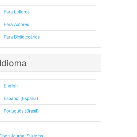
Para Leitores
Para Autores
Para Bibliotecários
Idioma
English
Español (España)
Português (Brasil)
esenvolvido
Open Journal Systems