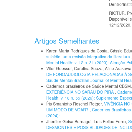
Dentro/Insti
RIOTUR. Pre
Disponível 
12/12/2020.
Artigos Semelhantes
Karen Maria Rodrigues da Costa, Cássio Ed
suicídio: uma revisão integrativa da literatura
Mental Health: v. 12 n. 31 (2020): Atenção Ps
Vitor Guesser, Carolina Souza, Aline Arakaw
DE FONOAUDIOLOGIA RELACIONADAS À S
Saúde Mental/Brazilian Journal of Mental Healt
Cadernos brasileiros de Saúde Mental CBSM
EXPERIÊNCIA NO SARAU DO PIRA
,
Caderno
Health: v. 18 n. 55 (2026): Suplemento Especi
Íris Smaniotto Roschel Rotger,
VIVÊNCIA NO
UM MODO DE VOAR?
,
Cadernos Brasileiros 
(2024): .
Jhenifer Geisa Burnagui, Luís Felipe Ferro,
S
DESMONTES E POSSIBILIDADES DE INCL