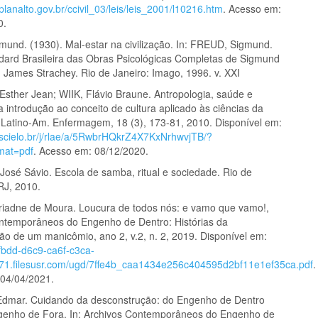
planalto.gov.br/ccivil_03/leis/leis_2001/l10216.htm
. Acesso em:
0.
und. (1930). Mal-estar na civilização. In: FREUD, Sigmund.
dard Brasileira das Obras Psicológicas Completas de Sigmund
. James Strachey. Rio de Janeiro: Imago, 1996. v. XXI
ther Jean; WIIK, Flávio Braune. Antropologia, saúde e
 introdução ao conceito de cultura aplicado às ciências da
 Latino-Am. Enfermagem, 18 (3), 173-81, 2010. Disponível em:
.scielo.br/j/rlae/a/5RwbrHQkrZ4X7KxNrhwvjTB/?
mat=pdf
. Acesso em: 08/12/2020.
osé Sávio. Escola de samba, ritual e sociedade. Rio de
RJ, 2010.
adne de Moura. Loucura de todos nós: e vamo que vamo!,
ntemporâneos do Engenho de Dentro: Histórias da
ão de um manicômio, ano 2, v.2, n. 2, 2019. Disponível em:
5fbdd-d6c9-ca6f-c3ca-
71.filesusr.com/ugd/7ffe4b_caa1434e256c404595d2bf11e1ef35ca.pdf
.
04/04/2021.
dmar. Cuidando da desconstrução: do Engenho de Dentro
enho de Fora. In: Archivos Contemporâneos do Engenho de