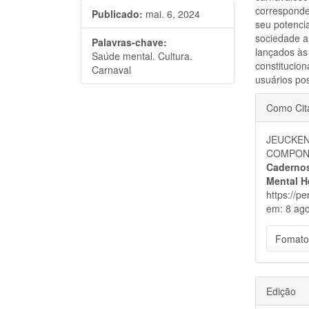
corresponde
Publicado:
mai. 6, 2024
seu potencia
sociedade a
Palavras-chave:
lançados às
Saúde mental. Cultura.
constitucion
Carnaval
usuários pos
Detal
Como Cit
do
JEUCKEN
artigo
COMPONE
Cadernos
Mental H
https://p
em: 8 ago
Fomato
Edição