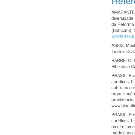
Refer
AMARANTE, 
diversidade 
da Reforma 
(Botucatu),
57622016.0
ASSIS, Mach
Teatro. COU
BARRETO, Li
Biblioteca C
BRASIL. Pre
Jurídicos. 
sobre as co
organização
providência
www.planalt
BRASIL. Pre
Jurídicos. L
os direitos 
modelo assi