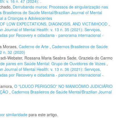
h: v. 16 n. 47 (2024): .
achado,
Derrubando muros: Processos de singularização nas
 Brasileiros de Saúde Mental/Brazilian Journal of Mental
ial a Crianças e Adolescentes
OF LOW EXPECTATIONS, DIAGNOSIS, AND VICTIMHOOD
,
n Journal of Mental Health: v. 13 n. 35 (2021): Serviços,
adas por Recovery e cidadania - panorama internacional -
la Moraes,
Caderno de Arte
,
Cadernos Brasileiros de Saúde
12 n. 32 (2020)
rradi-Webster, Rossana Maria Seabra Sade, Graziela do Carmo
 de pares em Saúde Mental: Grupo de Ouvidores de Vozes
,
n Journal of Mental Health: v. 13 n. 36 (2021): Serviços,
adas por Recovery e cidadania - panorama internacional -
 Zamora,
O “LOUCO PERIGOSO” NO MANICÔMIO JUDICIÁRIO
AÇÃO
,
Cadernos Brasileiros de Saúde Mental/Brazilian Journal
or similaridade
para este artigo.