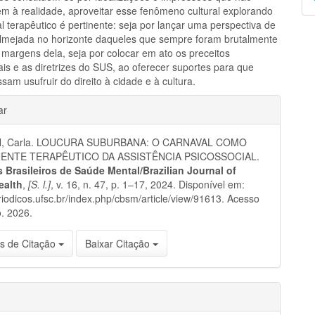
p
m à realidade, aproveitar esse fenômeno cultural explorando
l terapêutico é pertinente: seja por lançar uma perspectiva de
lmejada no horizonte daqueles que sempre foram brutalmente
 margens dela, seja por colocar em ato os preceitos
ais e as diretrizes do SUS, ao oferecer suportes para que
sam usufruir do direito à cidade e à cultura.
hes
ar
, Carla. LOUCURA SUBURBANA: O CARNAVAL COMO
NTE TERAPÊUTICO DA ASSISTÊNCIA PSICOSSOCIAL.
 Brasileiros de Saúde Mental/Brazilian Journal of
ealth
,
[S. l.]
, v. 16, n. 47, p. 1–17, 2024. Disponível em:
eriodicos.ufsc.br/index.php/cbsm/article/view/91613. Acesso
. 2026.
s de Citação
Baixar Citação