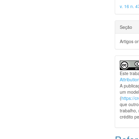
v. 16 n. 4
Seção
Artigos or
Este trab
Attributio
A public
um model
(
https://
que outro
trabalho,
crédito pe