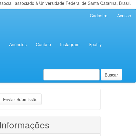
cial, associado à Universidade Federal de Santa Catarina, Brasil.
Cadastro
Acesso
Anúncios
Contato
Instagram
Spotify
Buscar
nviar
Enviar Submissão
ubmissão
Informações