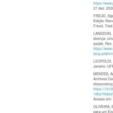
https://www.
27 dez. 202
FREUD, Sigm
Edição Stan
Freud. Trad
LANGDON, Es
doença: uma
saúde. Rev.
https://www
lang=pt&for
LEOPOLDI, J
Janeiro: UF
MENDES, Ari
Archivos Co
desconstruç
https://131
78b27f9ded
Acesso em: 
OLIVEIRA, E
para um Eng