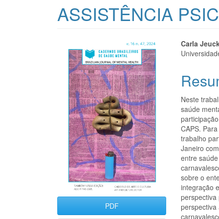
ASSISTÊNCIA PSI
Barra
Cont
Carla Jeuc
Universidad
lateral
do
Resu
de
artigo
artigos
princi
Neste traba
saúde mental
participação
CAPS. Para 
trabalho par
Janeiro com
entre saúde
carnavalesc
sobre o ent
integração 
perspectiva
PDF
perspectiva
carnavalesc