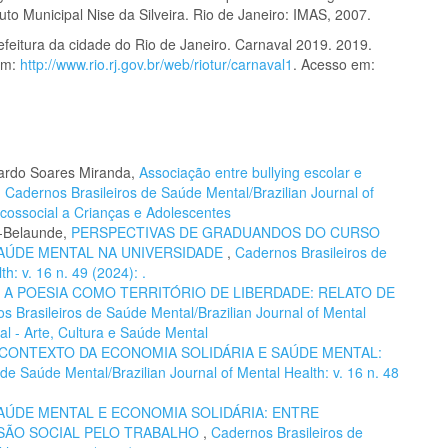
tuto Municipal Nise da Silveira. Rio de Janeiro: IMAS, 2007.
feitura da cidade do Rio de Janeiro. Carnaval 2019. 2019.
em:
http://www.rio.rj.gov.br/web/riotur/carnaval1
. Acesso em:
uardo Soares Miranda,
Associação entre bullying escolar e
,
Cadernos Brasileiros de Saúde Mental/Brazilian Journal of
icossocial a Crianças e Adolescentes
a-Belaunde,
PERSPECTIVAS DE GRADUANDOS DO CURSO
AÚDE MENTAL NA UNIVERSIDADE
,
Cadernos Brasileiros de
h: v. 16 n. 49 (2024): .
,
A POESIA COMO TERRITÓRIO DE LIBERDADE: RELATO DE
s Brasileiros de Saúde Mental/Brazilian Journal of Mental
al - Arte, Cultura e Saúde Mental
 CONTEXTO DA ECONOMIA SOLIDÁRIA E SAÚDE MENTAL:
de Saúde Mental/Brazilian Journal of Mental Health: v. 16 n. 48
AÚDE MENTAL E ECONOMIA SOLIDÁRIA: ENTRE
USÃO SOCIAL PELO TRABALHO
,
Cadernos Brasileiros de