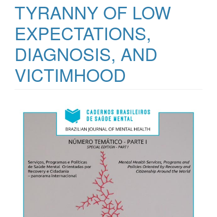
TYRANNY OF LOW
EXPECTATIONS,
DIAGNOSIS, AND
VICTIMHOOD
Barra
lateral
de
artigos