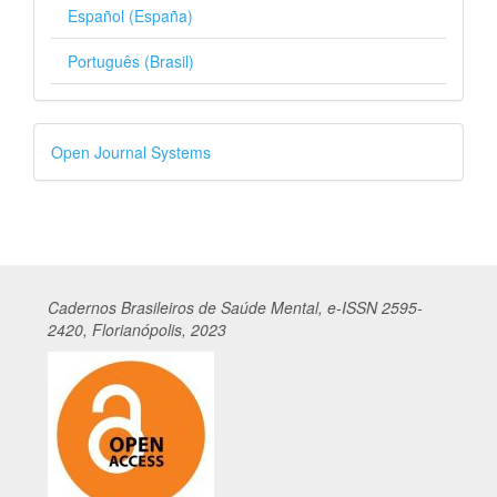
Español (España)
Português (Brasil)
Desenvolvido
Open Journal Systems
por
Cadernos
Br
asileiros
de Saúde Mental, e-ISSN 2595-
2420, Florianópolis, 2023