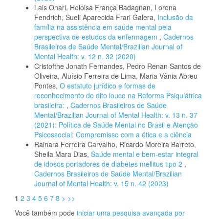
Lais Onari, Heloisa França Badagnan, Lorena
Fendrich, Sueli Aparecida Frari Galera,
Inclusão da
família na assistência em saúde mental pela
perspectiva de estudos da enfermagem
,
Cadernos
Brasileiros de Saúde Mental/Brazilian Journal of
Mental Health: v. 12 n. 32 (2020)
Cristofthe Jonath Fernandes, Pedro Renan Santos de
Oliveira, Aluísio Ferreira de Lima, Maria Vânia Abreu
Pontes,
O estatuto jurídico e formas de
reconhecimento do dito louco na Reforma Psiquiátrica
brasileira:
,
Cadernos Brasileiros de Saúde
Mental/Brazilian Journal of Mental Health: v. 13 n. 37
(2021): Política de Saúde Mental no Brasil e Atenção
Psicossocial: Compromisso com a ética e a ciência
Rainara Ferreira Carvalho, Ricardo Moreira Barreto,
Sheila Mara Dias,
Saúde mental e bem-estar integral
de idosos portadores de diabetes mellitus tipo 2
,
Cadernos Brasileiros de Saúde Mental/Brazilian
Journal of Mental Health: v. 15 n. 42 (2023)
1
2
3
4
5
6
7
8
>
>>
Você também pode
iniciar uma pesquisa avançada por