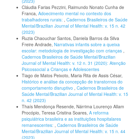
(2023)
Cláudia Farias Pezzini, Raimundo Nonato Cunha de
Franca,
Adoecimento mental no contexto dos
trabalhadores rurais:
,
Cadernos Brasileiros de Saúde
Mental/Brazilian Journal of Mental Health: v. 15 n. 42
(2023)
Ruzia Chaouchar Santos, Daniela Barros da Silva
Freire Andrade,
Narrativas infantis sobre a queixa
escolar: metodologia de investigação com crianças
,
Cadernos Brasileiros de Saúde Mental/Brazilian
Journal of Mental Health: v. 12 n. 31 (2020): Atenção
Psicossocial a Crianças e Adolescentes
Tiago de Matos Peixoto, Maria Rita de Assis César,
Histórico e análise da concepção de transtornos do
comportamento disruptivo
,
Cadernos Brasileiros de
Saúde Mental/Brazilian Journal of Mental Health: v. 15
n. 42 (2023)
Thaís Mendonça Resende, Nárrima Lourenço Allam
Procópio, Teresa Cristina Soares,
A reforma
psiquiátrica brasileira e as instituições hospitalares
remanescentes:
,
Cadernos Brasileiros de Saúde
Mental/Brazilian Journal of Mental Health: v. 15 n. 44
(2023)