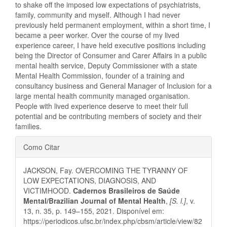
to shake off the imposed low expectations of psychiatrists,
family, community and myself. Although I had never
previously held permanent employment, within a short time, I
became a peer worker. Over the course of my lived
experience career, I have held executive positions including
being the Director of Consumer and Carer Affairs in a public
mental health service, Deputy Commissioner with a state
Mental Health Commission, founder of a training and
consultancy business and General Manager of Inclusion for a
large mental health community managed organisation.
People with lived experience deserve to meet their full
potential and be contributing members of society and their
families.
Detalhes
Como Citar
do
JACKSON, Fay. OVERCOMING THE TYRANNY OF
artigo
LOW EXPECTATIONS, DIAGNOSIS, AND
VICTIMHOOD.
Cadernos Brasileiros de Saúde
Mental/Brazilian Journal of Mental Health
,
[S. l.]
, v.
13, n. 35, p. 149–155, 2021. Disponível em:
https://periodicos.ufsc.br/index.php/cbsm/article/view/82