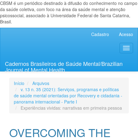
CBSM é um periódico destinado à difusão do conhecimento no campo
da saúde coletiva, com foco na área da saúde mental e atenção
psicossocial, associado à Universidade Federal de Santa Catarina,
Brasil.
Navegação
Cadastro
Acesso
Principal
Conteúdo
Toggl
principal
naviga
Barra
Lateral
Cadernos Brasileiros de Saúde Mental/Brazilian
Journal of Mental Health
Início
Arquivos
v. 13 n. 35 (2021): Serviços, programas e políticas
de saúde mental orientadas por Recovery e cidadania -
panorama internacional - Parte I
Experiências vividas: narrativas em primeira pessoa
OVERCOMING THE