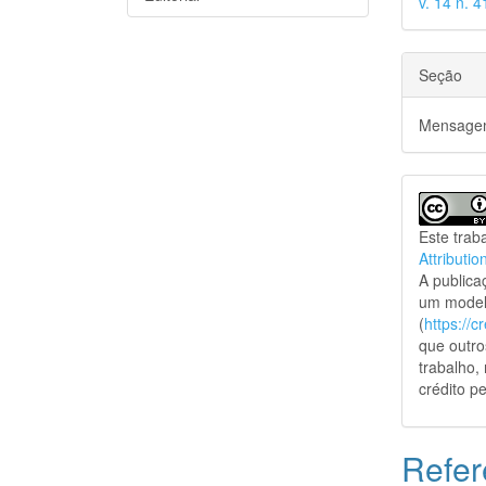
v. 14 n. 
Seção
Mensagem
Este trab
Attributio
A public
um model
(
https://
que outro
trabalho,
crédito pe
Refer