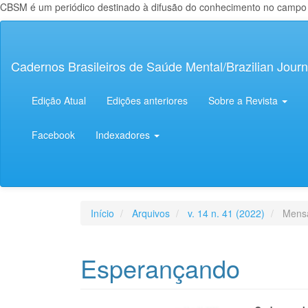
CBSM é um periódico destinado à difusão do conhecimento no campo da
Navegação
Principal
Conteúdo
Cadernos Brasileiros de Saúde Mental/Brazilian Journ
principal
Barra
Lateral
Edição Atual
Edições anteriores
Sobre a Revista
Facebook
Indexadores
Início
Arquivos
v. 14 n. 41 (2022)
Mensa
Esperançando