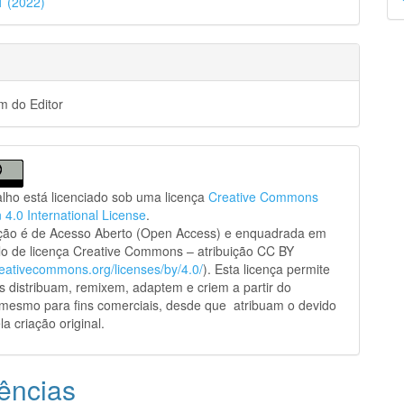
41 (2022)
p
 do Editor
alho está licenciado sob uma licença
Creative Commons
n 4.0 International License
.
ação é de Acesso Aberto (Open Access) e enquadrada em
o de licença Creative Commons – atribuição CC BY
creativecommons.org/licenses/by/4.0/
). Esta licença permite
s distribuam, remixem, adaptem e criem a partir do
 mesmo para fins comerciais, desde que atribuam o devido
la criação original.
ências