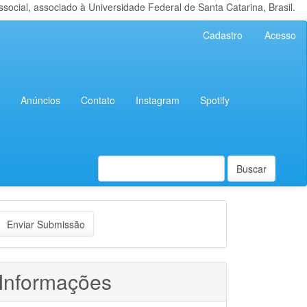
cial, associado à Universidade Federal de Santa Catarina, Brasil.
Cadastro
Acesso
Anúncios
Contato
Instagram
Spotify
Buscar
nviar
Enviar Submissão
ubmissão
Informações