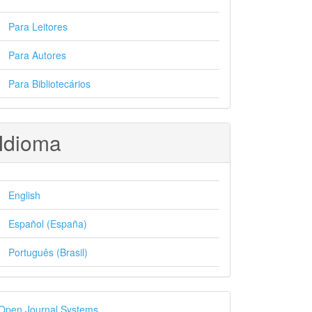
Para Leitores
Para Autores
Para Bibliotecários
Idioma
English
Español (España)
Português (Brasil)
esenvolvido
Open Journal Systems