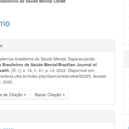
eúdo
rasileiros de Saúde Mental CBSM
mo
pal
hes
ar
dernos brasileiros de Saúde Mental. Esperançando.
 Brasileiros de Saúde Mental/Brazilian Journal of
ealth
,
[S. l.]
, v. 14, n. 41, p. i-ii, 2022. Disponível em:
eriodicos.ufsc.br/index.php/cbsm/article/view/92325. Acesso
. 2026.
s de Citação
Baixar Citação
D