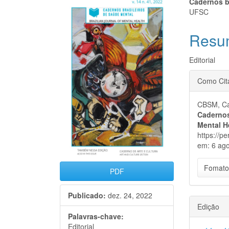
Barra
Cont
Cadernos b
UFSC
lateral
do
Resu
de
artigo
artigos
princi
Editorial
Detal
Como Cit
do
CBSM, Ca
artigo
Cadernos
Mental H
https://p
em: 6 ago
Fomato
PDF
Publicado:
dez. 24, 2022
Edição
Palavras-chave:
Editorial