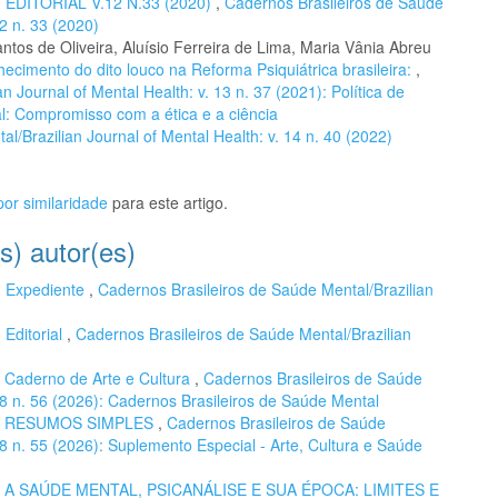
,
EDITORIAL V.12 N.33 (2020)
,
Cadernos Brasileiros de Saúde
12 n. 33 (2020)
tos de Oliveira, Aluísio Ferreira de Lima, Maria Vânia Abreu
hecimento do dito louco na Reforma Psiquiátrica brasileira:
,
 Journal of Mental Health: v. 13 n. 37 (2021): Política de
l: Compromisso com a ética e a ciência
l/Brazilian Journal of Mental Health: v. 14 n. 40 (2022)
or similaridade
para este artigo.
s) autor(es)
,
Expediente
,
Cadernos Brasileiros de Saúde Mental/Brazilian
,
Editorial
,
Cadernos Brasileiros de Saúde Mental/Brazilian
,
Caderno de Arte e Cultura
,
Cadernos Brasileiros de Saúde
 18 n. 56 (2026): Cadernos Brasileiros de Saúde Mental
,
RESUMOS SIMPLES
,
Cadernos Brasileiros de Saúde
 18 n. 55 (2026): Suplemento Especial - Arte, Cultura e Saúde
,
A SAÚDE MENTAL, PSICANÁLISE E SUA ÉPOCA: LIMITES E