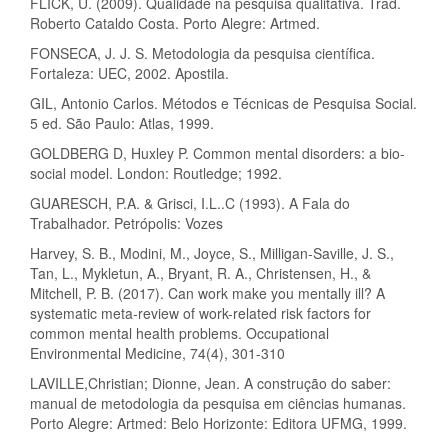
FLICK, U. (2009). Qualidade na pesquisa qualitativa. Trad.
Roberto Cataldo Costa. Porto Alegre: Artmed.
FONSECA, J. J. S. Metodologia da pesquisa científica.
Fortaleza: UEC, 2002. Apostila.
GIL, Antonio Carlos. Métodos e Técnicas de Pesquisa Social.
5 ed. São Paulo: Atlas, 1999.
GOLDBERG D, Huxley P. Common mental disorders: a bio-
social model. London: Routledge; 1992.
GUARESCH, P.A. & Grisci, I.L..C (1993). A Fala do
Trabalhador. Petrópolis: Vozes
Harvey, S. B., Modini, M., Joyce, S., Milligan-Saville, J. S.,
Tan, L., Mykletun, A., Bryant, R. A., Christensen, H., &
Mitchell, P. B. (2017). Can work make you mentally ill? A
systematic meta-review of work-related risk factors for
common mental health problems. Occupational
Environmental Medicine, 74(4), 301-310
LAVILLE,Christian; Dionne, Jean. A construção do saber:
manual de metodologia da pesquisa em ciências humanas.
Porto Alegre: Artmed: Belo Horizonte: Editora UFMG, 1999.