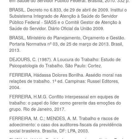
em Saúde do Servidor Público Federal. Brasília, 2010. 332 p.
BRASIL. Decreto no 6.833, de 29 de abril de 2009. Institui o
Subsistema Integrado de Atenção à Saúde do Servidor
Público Federal - SIASS e o Comitê Gestor de Atenção à
Saúde do Servidor. Diário Oficial da União 2009.
BRASIL, Ministério do Planejamento, Orçamento e Gestão.
Portaria Normativa nº 03, de 25 de março de 2013. Brasil,
2013.
DEJOURS, C. (1987). A Loucura do Trabalho: Estudo de
Psicopatologia do Trabalho. São Paulo: Cortez.
FERREIRA, Hádassa Dolores Bonilha. Assédio moral nas
relações de trabalho. 1ª ed. Campinas: Russel Editores,
2004.
FERREIRA, H.M.G. Conflito interpessoal em equipes de
trabalho: o papel do líder como gerente das emoções do
grupo. Rio de Janeiro, 2017.
FERREIRA, M. C.; MENDES, A. M. Trabalho e riscos de
adoecimento: o caso dos auditores-fiscais da previdência
social brasileira. Brasília, DF: LPA, 2003.