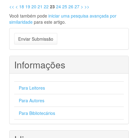
<<
<
18
19
20
21
22
23
24
25
26
27
>
>>
Você também pode
iniciar uma pesquisa avançada por
similaridade
para este artigo.
Enviar
Enviar Submissão
Submissão
Informações
Para Leitores
Para Autores
Para Bibliotecários