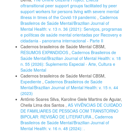
oftransitional peer support groups facilitated by peer
support workers for persons living with severe mental
illness in times of the Covid-19 pandemic
,
Cadernos
Brasileiros de Saúde Mental/Brazilian Journal of
Mental Health: v. 13 n. 36 (2021): Serviços, programas
e políticas de saúde mental orientadas por Recovery e
cidadania - panorama internacional - Parte II
Cadernos brasileiros de Saúde Mental CBSM,
RESUMOS EXPANDIDOS
,
Cadernos Brasileiros de
Saúde Mental/Brazilian Journal of Mental Health: v. 18
n. 55 (2026): Suplemento Especial - Arte, Cultura e
Saúde Mental
Cadernos brasileiros de Saúde Mental CBSM,
Expediente
,
Cadernos Brasileiros de Saúde
Mental/Brazilian Journal of Mental Health: v. 15 n. 44
(2023)
Antônio Soares Silva, Karoline Giele Martins de Aguiar,
Cheila Lima dos Santos ,
AS VIVÊNCIAS DE CUIDADO
DE FAMILIARES DE PESSOAS COM TRANSTORNO
BIPOLAR: REVISÃO DE LITERATURA
,
Cadernos
Brasileiros de Saúde Mental/Brazilian Journal of
Mental Health: v. 16 n. 48 (2024): .