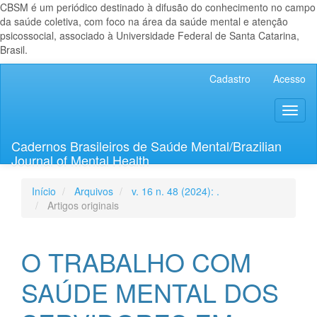
CBSM é um periódico destinado à difusão do conhecimento no campo
da saúde coletiva, com foco na área da saúde mental e atenção
psicossocial, associado à Universidade Federal de Santa Catarina,
Brasil.
Navegação
Cadastro
Acesso
Principal
Conteúdo
Toggl
principal
naviga
Barra
Lateral
Cadernos Brasileiros de Saúde Mental/Brazilian
Journal of Mental Health
Início
Arquivos
v. 16 n. 48 (2024): .
Artigos originais
O TRABALHO COM
SAÚDE MENTAL DOS