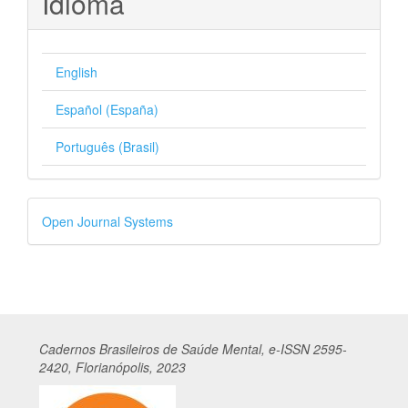
Idioma
English
Español (España)
Português (Brasil)
Desenvolvido
Open Journal Systems
por
Cadernos
Br
asileiros
de Saúde Mental, e-ISSN 2595-
2420, Florianópolis, 2023