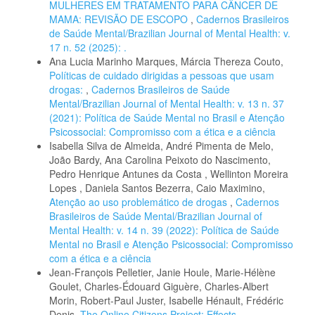
MULHERES EM TRATAMENTO PARA CÂNCER DE
MAMA: REVISÃO DE ESCOPO
,
Cadernos Brasileiros
de Saúde Mental/Brazilian Journal of Mental Health: v.
17 n. 52 (2025): .
Ana Lucia Marinho Marques, Márcia Thereza Couto,
Políticas de cuidado dirigidas a pessoas que usam
drogas:
,
Cadernos Brasileiros de Saúde
Mental/Brazilian Journal of Mental Health: v. 13 n. 37
(2021): Política de Saúde Mental no Brasil e Atenção
Psicossocial: Compromisso com a ética e a ciência
Isabella Silva de Almeida, André Pimenta de Melo,
João Bardy, Ana Carolina Peixoto do Nascimento,
Pedro Henrique Antunes da Costa , Wellinton Moreira
Lopes , Daniela Santos Bezerra, Caio Maximino,
Atenção ao uso problemático de drogas
,
Cadernos
Brasileiros de Saúde Mental/Brazilian Journal of
Mental Health: v. 14 n. 39 (2022): Política de Saúde
Mental no Brasil e Atenção Psicossocial: Compromisso
com a ética e a ciência
Jean-François Pelletier, Janie Houle, Marie-Hélène
Goulet, Charles-Édouard Giguère, Charles-Albert
Morin, Robert-Paul Juster, Isabelle Hénault, Frédéric
Denis,
The Online Citizens Project: Effects