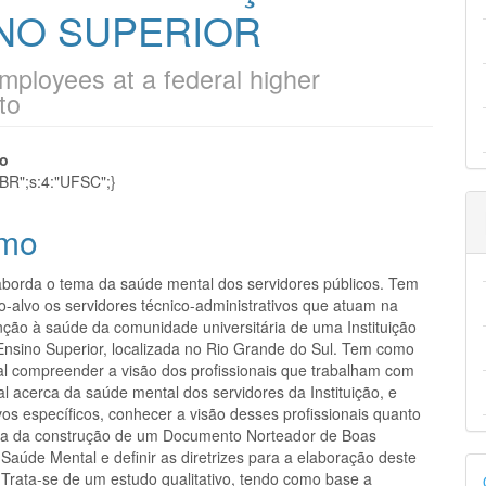
NO SUPERIOR
mployees at a federal higher
to
eúdo
to
_BR";s:4:"UFSC";}
mo
pal
 aborda o tema da saúde mental dos servidores públicos. Tem
o-alvo os servidores técnico-administrativos que atuam na
nção à saúde da comunidade universitária de uma Instituição
Ensino Superior, localizada no Rio Grande do Sul. Tem como
ral compreender a visão dos profissionais que trabalham com
l acerca da saúde mental dos servidores da Instituição, e
os específicos, conhecer a visão desses profissionais quanto
ia da construção de um Documento Norteador de Boas
Saúde Mental e definir as diretrizes para a elaboração deste
D
Trata-se de um estudo qualitativo, tendo como base a