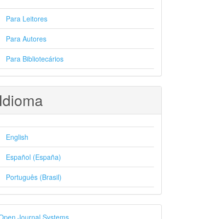
Para Leitores
Para Autores
Para Bibliotecários
Idioma
English
Español (España)
Português (Brasil)
esenvolvido
Open Journal Systems