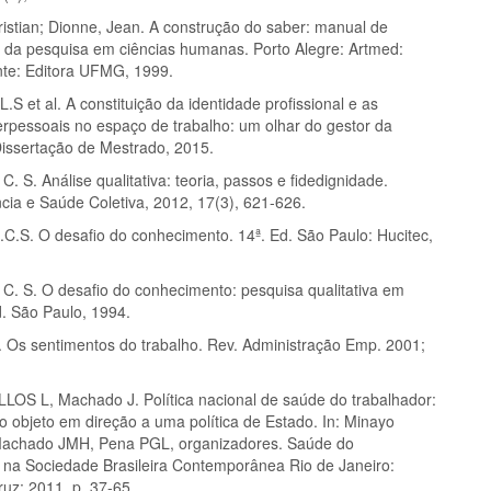
istian; Dionne, Jean. A construção do saber: manual de
 da pesquisa em ciências humanas. Porto Alegre: Artmed:
nte: Editora UFMG, 1999.
 et al. A constituição da identidade profissional e as
terpessoais no espaço de trabalho: um olhar do gestor da
issertação de Mestrado, 2015.
. S. Análise qualitativa: teoria, passos e fidedignidade.
ncia e Saúde Coletiva, 2012, 17(3), 621-626.
C.S. O desafio do conhecimento. 14ª. Ed. São Paulo: Hucitec,
C. S. O desafio do conhecimento: pesquisa qualitativa em
d. São Paulo, 1994.
Os sentimentos do trabalho. Rev. Administração Emp. 2001;
S L, Machado J. Política nacional de saúde do trabalhador:
o objeto em direção a uma política de Estado. In: Minayo
achado JMH, Pena PGL, organizadores. Saúde do
 na Sociedade Brasileira Contemporânea Rio de Janeiro:
ruz; 2011. p. 37-65