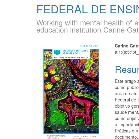
FEDERAL DE ENSI
Working with mental health of e
education institution Carine Gat
Barra
Cont
Carine Gat
a:1:{s:5:"pt
lateral
do
Resu
de
artigo
artigos
princi
Este artigo
como públic
área de ate
Federal de 
objetivo ge
saúde menta
como objetiv
à importânc
Práticas em 
documento. 