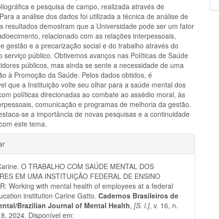
p
liográfica e pesquisa de campo, realizada através de
 Para a análise dos dados foi utilizada a técnica de análise de
s resultados demostram que a Universidade pode ser um fator
adoecimento, relacionado com as relações interpessoais,
e gestão e a precarização social e do trabalho através do
 serviço público. Obtivemos avanços nas Políticas de Saúde
vidores públicos, mas ainda se sente a necessidade de uma
ão à Promoção da Saúde. Pelos dados obtidos, é
el que a Instituição volte seu olhar para a saúde mental dos
 com políticas direcionadas ao combate ao assédio moral, às
terpessoais, comunicação e programas de melhoria da gestão.
destaca-se a importância de novas pesquisas e a continuidade
 com este tema.
hes
ar
Carine. O TRABALHO COM SAÚDE MENTAL DOS
RES EM UMA INSTITUIÇÃO FEDERAL DE ENSINO
 Working with mental health of employees at a federal
ucation institution Carine Gatto.
Cadernos Brasileiros de
ntal/Brazilian Journal of Mental Health
,
[S. l.]
, v. 16, n.
18, 2024. Disponível em: