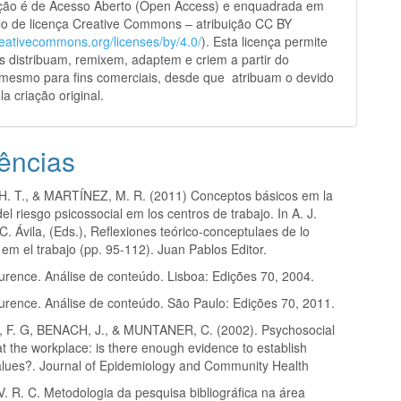
ação é de Acesso Aberto (Open Access) e enquadrada em
o de licença Creative Commons – atribuição CC BY
creativecommons.org/licenses/by/4.0/
). Esta licença permite
s distribuam, remixem, adaptem e criem a partir do
 mesmo para fins comerciais, desde que atribuam o devido
la criação original.
ências
 T., & MARTÍNEZ, M. R. (2011) Conceptos básicos em la
el riesgo psicossocial em los centros de trabajo. In A. J.
C. Ávila, (Eds.), Reflexiones teórico-conceptulaes de lo
 em el trabajo (pp. 95-112). Juan Pablos Editor.
rence. Análise de conteúdo. Lisboa: Edições 70, 2004.
rence. Análise de conteúdo. São Paulo: Edições 70, 2011.
 F. G, BENACH, J., & MUNTANER, C. (2002). Psychosocial
 at the workplace: is there enough evidence to establish
alues?. Journal of Epidemiology and Community Health
 R. C. Metodologia da pesquisa bibliográfica na área