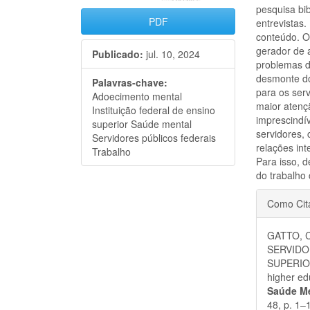
pesquisa bib
PDF
entrevistas.
conteúdo. O
gerador de 
Publicado:
jul. 10, 2024
problemas d
desmonte do
Palavras-chave:
para os ser
Adoecimento mental
maior atenç
Instituição federal de ensino
imprescindív
superior Saúde mental
servidores,
Servidores públicos federais
relações in
Trabalho
Para isso, 
do trabalho
Detal
Como Cit
do
GATTO, 
artigo
SERVIDO
SUPERIOR:
higher ed
Saúde Me
48, p. 1–