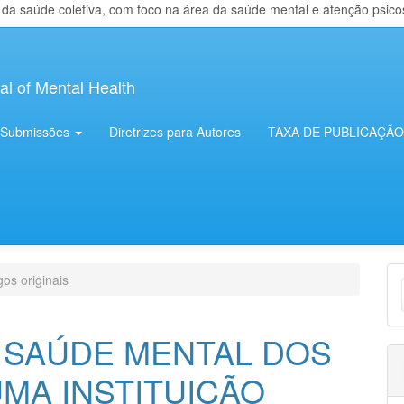
 saúde coletiva, com foco na área da saúde mental e atenção psicosso
al of Mental Health
Submissões
Diretrizes para Autores
TAXA DE PUBLICAÇÃO
E
gos originais
S
 SAÚDE MENTAL DOS
MA INSTITUIÇÃO