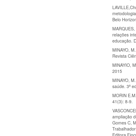
LAVILLE,Chr
metodologia
Belo Horizo
MARQUES, L.S
relações in
educação. D
MINAYO, M. C
Revista Ciê
MINAYIO, M.
2015
MINAYO, M. 
saúde. 3ª e
MORIN E.M. 
41(3): 8-9.
VASCONCELLO
ampliação d
Gomes C, M
Trabalhador
Editora Fioc