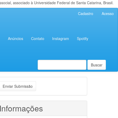
cial, associado à Universidade Federal de Santa Catarina, Brasil.
Cadastro
Acesso
Anúncios
Contato
Instagram
Spotify
Buscar
nviar
Enviar Submissão
ubmissão
Informações