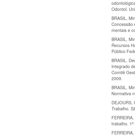
odontológic
Odontol. Uni
BRASIL, Min
Concessão d
mentais e c
BRASIL, Min
Recursos Hu
Público Fede
BRASIL. Decr
Integrado d
Comitê Gest
2009.
BRASIL, Min
Normativa n
DEJOURS, C.
Trabalho. S
FERREIRA, H
trabalho. 1ª
FERREIRA, H