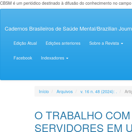
CBSM é um periódico destinado à difusão do conhecimento no campo da
Navegação
Principal
Conteúdo
Cadernos Brasileiros de Saúde Mental/Brazilian Journ
principal
Barra
Lateral
Edição Atual
Edições anteriores
Sobre a Revista
Facebook
Indexadores
Início
Arquivos
v. 16 n. 48 (2024): .
Arti
O TRABALHO COM
SERVIDORES EM U