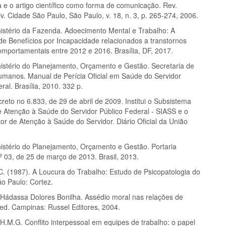
a e o artigo científico como forma de comunicação. Rev.
v. Cidade São Paulo, São Paulo, v. 18, n. 3, p. 265-274, 2006.
istério da Fazenda. Adoecimento Mental e Trabalho: A
e Benefícios por Incapacidade relacionados a transtornos
omportamentais entre 2012 e 2016. Brasília, DF, 2017.
istério do Planejamento, Orçamento e Gestão. Secretaria de
manos. Manual de Perícia Oficial em Saúde do Servidor
ral. Brasília, 2010. 332 p.
eto no 6.833, de 29 de abril de 2009. Institui o Subsistema
e Atenção à Saúde do Servidor Público Federal - SIASS e o
or de Atenção à Saúde do Servidor. Diário Oficial da União
istério do Planejamento, Orçamento e Gestão. Portaria
º 03, de 25 de março de 2013. Brasil, 2013.
 (1987). A Loucura do Trabalho: Estudo de Psicopatologia do
ão Paulo: Cortez.
ádassa Dolores Bonilha. Assédio moral nas relações de
 ed. Campinas: Russel Editores, 2004.
.M.G. Conflito interpessoal em equipes de trabalho: o papel