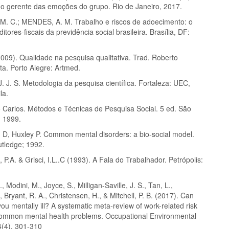
mo gerente das emoções do grupo. Rio de Janeiro, 2017.
. C.; MENDES, A. M. Trabalho e riscos de adoecimento: o
itores-fiscais da previdência social brasileira. Brasília, DF:
009). Qualidade na pesquisa qualitativa. Trad. Roberto
ta. Porto Alegre: Artmed.
 J. S. Metodologia da pesquisa científica. Fortaleza: UEC,
la.
o Carlos. Métodos e Técnicas de Pesquisa Social. 5 ed. São
, 1999.
 Huxley P. Common mental disorders: a bio-social model.
tledge; 1992.
A. & Grisci, I.L..C (1993). A Fala do Trabalhador. Petrópolis:
, Modini, M., Joyce, S., Milligan-Saville, J. S., Tan, L.,
, Bryant, R. A., Christensen, H., & Mitchell, P. B. (2017). Can
u mentally ill? A systematic meta-review of work-related risk
 common mental health problems. Occupational Environmental
4(4), 301-310