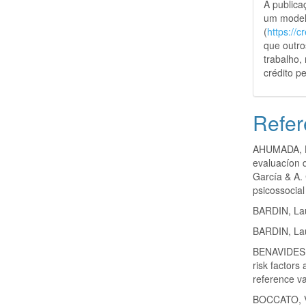
A public
um model
(
https://
que outro
trabalho,
crédito pe
Refer
AHUMADA, H.
evaluacíon d
García & A. 
psicossocial
BARDIN, Lau
BARDIN, Lau
BENAVIDES,
risk factors
reference v
BOCCATO, V.