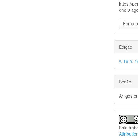
https://p
em: 9 ago
Fomato
Edição
v. 16 n. 4
Seção
Artigos or
Este trab
Attributio