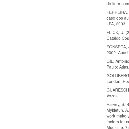
do líder co
FERREIRA, M
caso dos aud
LPA, 2003.
FLICK, U. (2
Cataldo Cos
FONSECA, J.
2002. Aposti
GIL, Antoni
Paulo: Atlas
GOLDBERG D,
London: Rou
GUARESCH, P.
Vozes
Harvey, S. B.
Mykletun, A.
work make yo
factors for
Medicine, 7