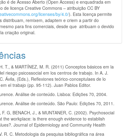
ação é de Acesso Aberto (Open Access) e enquadrada em
o de licença Creative Commons – atribuição CC BY
creativecommons.org/licenses/by/4.0/
). Esta licença permite
s distribuam, remixem, adaptem e criem a partir do
 mesmo para fins comerciais, desde que atribuam o devido
la criação original.
ências
 T., & MARTÍNEZ, M. R. (2011) Conceptos básicos em la
el riesgo psicossocial em los centros de trabajo. In A. J.
C. Ávila, (Eds.), Reflexiones teórico-conceptulaes de lo
 em el trabajo (pp. 95-112). Juan Pablos Editor.
rence. Análise de conteúdo. Lisboa: Edições 70, 2004.
rence. Análise de conteúdo. São Paulo: Edições 70, 2011.
 F. G, BENACH, J., & MUNTANER, C. (2002). Psychosocial
 at the workplace: is there enough evidence to establish
alues?. Journal of Epidemiology and Community Health
 R. C. Metodologia da pesquisa bibliográfica na área