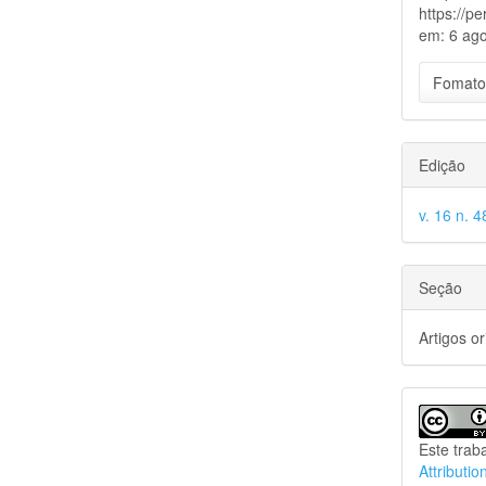
https://p
em: 6 ago
Fomato
Edição
v. 16 n. 4
Seção
Artigos or
Este trab
Attributio