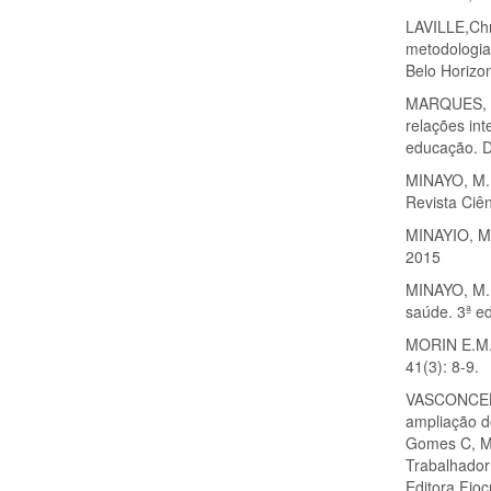
LAVILLE,Chr
metodologia
Belo Horizo
MARQUES, L.S
relações in
educação. D
MINAYO, M. C
Revista Ciê
MINAYIO, M.
2015
MINAYO, M. 
saúde. 3ª e
MORIN E.M. 
41(3): 8-9.
VASCONCELLO
ampliação d
Gomes C, M
Trabalhador
Editora Fioc