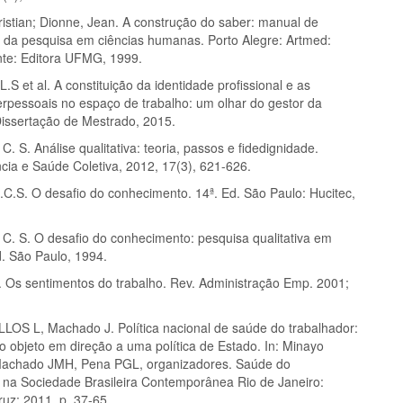
istian; Dionne, Jean. A construção do saber: manual de
 da pesquisa em ciências humanas. Porto Alegre: Artmed:
nte: Editora UFMG, 1999.
 et al. A constituição da identidade profissional e as
terpessoais no espaço de trabalho: um olhar do gestor da
issertação de Mestrado, 2015.
. S. Análise qualitativa: teoria, passos e fidedignidade.
ncia e Saúde Coletiva, 2012, 17(3), 621-626.
C.S. O desafio do conhecimento. 14ª. Ed. São Paulo: Hucitec,
C. S. O desafio do conhecimento: pesquisa qualitativa em
d. São Paulo, 1994.
Os sentimentos do trabalho. Rev. Administração Emp. 2001;
S L, Machado J. Política nacional de saúde do trabalhador:
o objeto em direção a uma política de Estado. In: Minayo
achado JMH, Pena PGL, organizadores. Saúde do
 na Sociedade Brasileira Contemporânea Rio de Janeiro:
ruz; 2011. p. 37-65