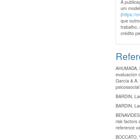
A public
um model
(
https://
que outro
trabalho,
crédito pe
Refer
AHUMADA, H.
evaluacíon d
García & A. 
psicossocial
BARDIN, Lau
BARDIN, Lau
BENAVIDES,
risk factors
reference v
BOCCATO, V.