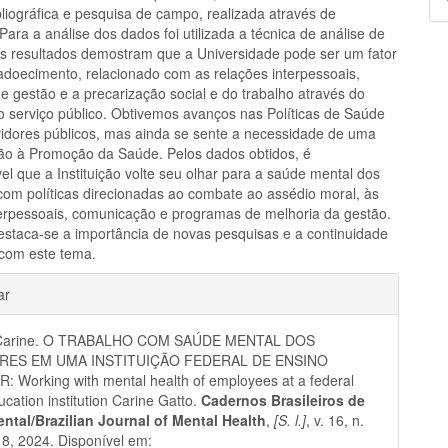
p
liográfica e pesquisa de campo, realizada através de
 Para a análise dos dados foi utilizada a técnica de análise de
s resultados demostram que a Universidade pode ser um fator
adoecimento, relacionado com as relações interpessoais,
e gestão e a precarização social e do trabalho através do
 serviço público. Obtivemos avanços nas Políticas de Saúde
vidores públicos, mas ainda se sente a necessidade de uma
ão à Promoção da Saúde. Pelos dados obtidos, é
el que a Instituição volte seu olhar para a saúde mental dos
 com políticas direcionadas ao combate ao assédio moral, às
terpessoais, comunicação e programas de melhoria da gestão.
destaca-se a importância de novas pesquisas e a continuidade
 com este tema.
hes
ar
Carine. O TRABALHO COM SAÚDE MENTAL DOS
RES EM UMA INSTITUIÇÃO FEDERAL DE ENSINO
 Working with mental health of employees at a federal
ucation institution Carine Gatto.
Cadernos Brasileiros de
ntal/Brazilian Journal of Mental Health
,
[S. l.]
, v. 16, n.
18, 2024. Disponível em: