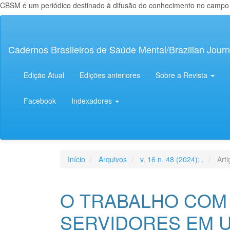
CBSM é um periódico destinado à difusão do conhecimento no campo da
Navegação
Principal
Conteúdo
Cadernos Brasileiros de Saúde Mental/Brazilian Journ
principal
Barra
Lateral
Edição Atual
Edições anteriores
Sobre a Revista
Facebook
Indexadores
Início
Arquivos
v. 16 n. 48 (2024): .
Arti
O TRABALHO COM
SERVIDORES EM U