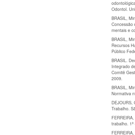
odontológic
Odontol. Uni
BRASIL, Min
Concessão d
mentais e c
BRASIL, Min
Recursos Hu
Público Fede
BRASIL. Decr
Integrado d
Comitê Gest
2009.
BRASIL, Min
Normativa n
DEJOURS, C.
Trabalho. S
FERREIRA, H
trabalho. 1ª
FERREIRA, H