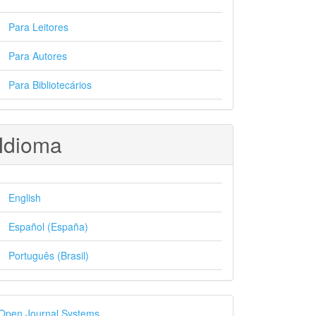
Para Leitores
Para Autores
Para Bibliotecários
Idioma
English
Español (España)
Português (Brasil)
esenvolvido
Open Journal Systems