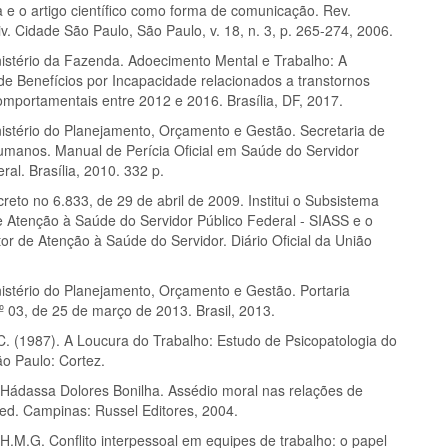
a e o artigo científico como forma de comunicação. Rev.
v. Cidade São Paulo, São Paulo, v. 18, n. 3, p. 265-274, 2006.
istério da Fazenda. Adoecimento Mental e Trabalho: A
e Benefícios por Incapacidade relacionados a transtornos
omportamentais entre 2012 e 2016. Brasília, DF, 2017.
istério do Planejamento, Orçamento e Gestão. Secretaria de
manos. Manual de Perícia Oficial em Saúde do Servidor
ral. Brasília, 2010. 332 p.
eto no 6.833, de 29 de abril de 2009. Institui o Subsistema
e Atenção à Saúde do Servidor Público Federal - SIASS e o
or de Atenção à Saúde do Servidor. Diário Oficial da União
istério do Planejamento, Orçamento e Gestão. Portaria
º 03, de 25 de março de 2013. Brasil, 2013.
 (1987). A Loucura do Trabalho: Estudo de Psicopatologia do
ão Paulo: Cortez.
ádassa Dolores Bonilha. Assédio moral nas relações de
 ed. Campinas: Russel Editores, 2004.
.M.G. Conflito interpessoal em equipes de trabalho: o papel