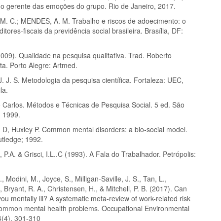
mo gerente das emoções do grupo. Rio de Janeiro, 2017.
. C.; MENDES, A. M. Trabalho e riscos de adoecimento: o
itores-fiscais da previdência social brasileira. Brasília, DF:
009). Qualidade na pesquisa qualitativa. Trad. Roberto
ta. Porto Alegre: Artmed.
 J. S. Metodologia da pesquisa científica. Fortaleza: UEC,
la.
o Carlos. Métodos e Técnicas de Pesquisa Social. 5 ed. São
, 1999.
 Huxley P. Common mental disorders: a bio-social model.
tledge; 1992.
A. & Grisci, I.L..C (1993). A Fala do Trabalhador. Petrópolis:
, Modini, M., Joyce, S., Milligan-Saville, J. S., Tan, L.,
, Bryant, R. A., Christensen, H., & Mitchell, P. B. (2017). Can
u mentally ill? A systematic meta-review of work-related risk
 common mental health problems. Occupational Environmental
4(4), 301-310