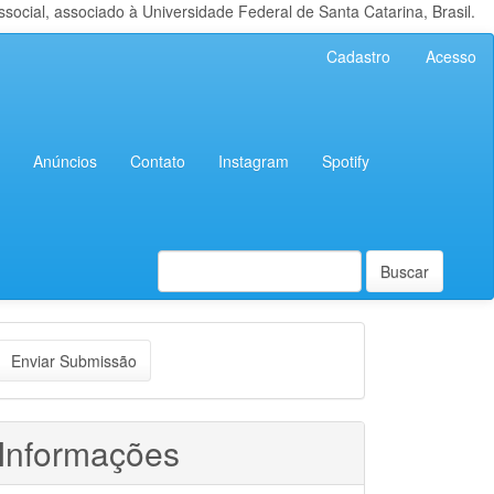
cial, associado à Universidade Federal de Santa Catarina, Brasil.
Cadastro
Acesso
Anúncios
Contato
Instagram
Spotify
Buscar
nviar
Enviar Submissão
ubmissão
Informações