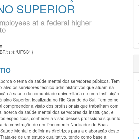
NO SUPERIOR
mployees at a federal higher
to
eúdo
to
_BR";s:4:"UFSC";}
mo
pal
 aborda o tema da saúde mental dos servidores públicos. Tem
o-alvo os servidores técnico-administrativos que atuam na
nção à saúde da comunidade universitária de uma Instituição
Ensino Superior, localizada no Rio Grande do Sul. Tem como
ral compreender a visão dos profissionais que trabalham com
l acerca da saúde mental dos servidores da Instituição, e
os específicos, conhecer a visão desses profissionais quanto
ia da construção de um Documento Norteador de Boas
Saúde Mental e definir as diretrizes para a elaboração deste
D
Trata-se de um estudo qualitativo, tendo como base a