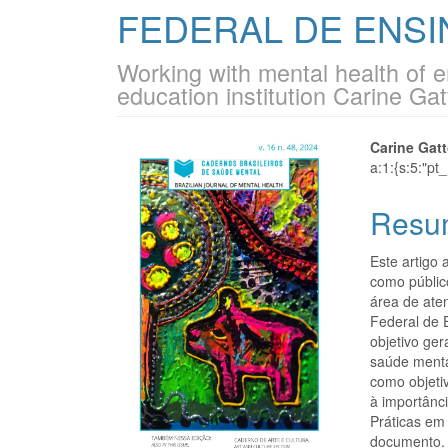
FEDERAL DE ENSI
Working with mental health of e
education institution Carine Gat
Barra
Cont
Carine Gat
a:1:{s:5:"pt
lateral
do
Resu
de
artigo
artigos
princi
Este artigo
como públic
área de ate
Federal de 
objetivo ge
saúde menta
como objetiv
à importânc
Práticas em 
documento. 