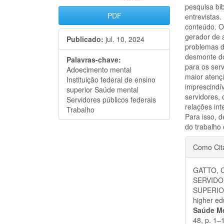
pesquisa bib
PDF
entrevistas.
conteúdo. O
gerador de 
Publicado:
jul. 10, 2024
problemas d
desmonte do
Palavras-chave:
para os ser
Adoecimento mental
maior atenç
Instituição federal de ensino
imprescindív
superior Saúde mental
servidores,
Servidores públicos federais
relações in
Trabalho
Para isso, 
do trabalho
Detal
Como Cit
do
GATTO, 
artigo
SERVIDO
SUPERIOR:
higher ed
Saúde Me
48, p. 1–