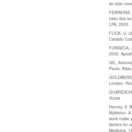
do líder co
FERREIRA, M
caso dos aud
LPA, 2003.
FLICK, U. (2
Cataldo Cos
FONSECA, J.
2002. Aposti
GIL, Antoni
Paulo: Atlas
GOLDBERG D,
London: Rou
GUARESCH, P.
Vozes
Harvey, S. B.
Mykletun, A.
work make yo
factors for
Medicine, 7