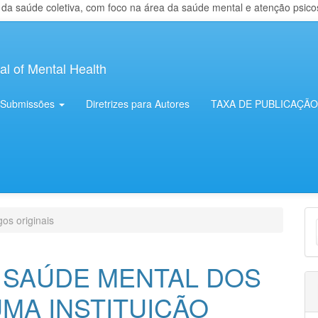
 saúde coletiva, com foco na área da saúde mental e atenção psicosso
al of Mental Health
Submissões
Diretrizes para Autores
TAXA DE PUBLICAÇÃO
E
gos originais
S
 SAÚDE MENTAL DOS
MA INSTITUIÇÃO