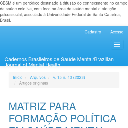
CBSM é um periódico destinado à difusão do conhecimento no campo
da saúde coletiva, com foco na área da saúde mental e atenção
psicossocial, associado à Universidade Federal de Santa Catarina,
Brasil.
Navegação
Cadastro
Acesso
Principal
Conteúdo
Toggl
principal
naviga
Barra
Lateral
Cadernos Brasileiros de Saúde Mental/Brazilian
Journal of Mental Health
Início
Arquivos
v. 15 n. 43 (2023)
Artigos originais
MATRIZ PARA
FORMAÇÃO POLÍTICA