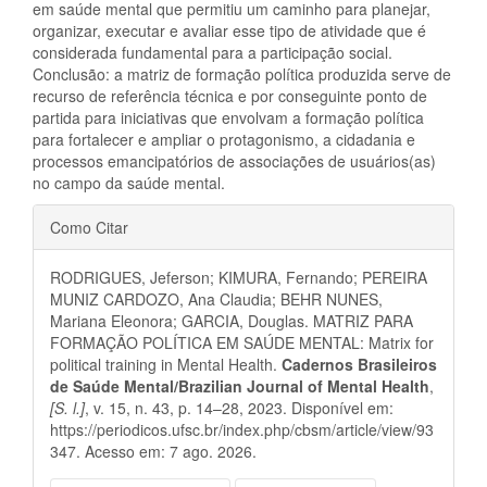
em saúde mental que permitiu um caminho para planejar,
organizar, executar e avaliar esse tipo de atividade que é
considerada fundamental para a participação social.
Conclusão: a matriz de formação política produzida serve de
recurso de referência técnica e por conseguinte ponto de
partida para iniciativas que envolvam a formação política
para fortalecer e ampliar o protagonismo, a cidadania e
processos emancipatórios de associações de usuários(as)
no campo da saúde mental.
Detalhes
Como Citar
do
RODRIGUES, Jeferson; KIMURA, Fernando; PEREIRA
artigo
MUNIZ CARDOZO, Ana Claudia; BEHR NUNES,
Mariana Eleonora; GARCIA, Douglas. MATRIZ PARA
FORMAÇÃO POLÍTICA EM SAÚDE MENTAL: Matrix for
political training in Mental Health.
Cadernos Brasileiros
de Saúde Mental/Brazilian Journal of Mental Health
,
[S. l.]
, v. 15, n. 43, p. 14–28, 2023. Disponível em:
https://periodicos.ufsc.br/index.php/cbsm/article/view/93
347. Acesso em: 7 ago. 2026.