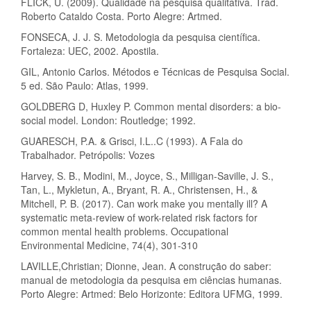
FLICK, U. (2009). Qualidade na pesquisa qualitativa. Trad.
Roberto Cataldo Costa. Porto Alegre: Artmed.
FONSECA, J. J. S. Metodologia da pesquisa científica.
Fortaleza: UEC, 2002. Apostila.
GIL, Antonio Carlos. Métodos e Técnicas de Pesquisa Social.
5 ed. São Paulo: Atlas, 1999.
GOLDBERG D, Huxley P. Common mental disorders: a bio-
social model. London: Routledge; 1992.
GUARESCH, P.A. & Grisci, I.L..C (1993). A Fala do
Trabalhador. Petrópolis: Vozes
Harvey, S. B., Modini, M., Joyce, S., Milligan-Saville, J. S.,
Tan, L., Mykletun, A., Bryant, R. A., Christensen, H., &
Mitchell, P. B. (2017). Can work make you mentally ill? A
systematic meta-review of work-related risk factors for
common mental health problems. Occupational
Environmental Medicine, 74(4), 301-310
LAVILLE,Christian; Dionne, Jean. A construção do saber:
manual de metodologia da pesquisa em ciências humanas.
Porto Alegre: Artmed: Belo Horizonte: Editora UFMG, 1999.