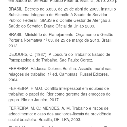
em Saúde do Servidor Público Federal. Brasília, 2010. 332 p.
BRASIL. Decreto no 6.833, de 29 de abril de 2009. Institui o
Subsistema Integrado de Atenção à Saúde do Servidor
Público Federal - SIASS e o Comitê Gestor de Atenção à
Saúde do Servidor. Diário Oficial da União 2009.
BRASIL, Ministério do Planejamento, Orçamento e Gestão.
Portaria Normativa nº 03, de 25 de março de 2013. Brasil,
2013.
DEJOURS, C. (1987). A Loucura do Trabalho: Estudo de
Psicopatologia do Trabalho. São Paulo: Cortez.
FERREIRA, Hádassa Dolores Bonilha. Assédio moral nas
relações de trabalho. 1ª ed. Campinas: Russel Editores,
2004.
FERREIRA, H.M.G. Conflito interpessoal em equipes de
trabalho: o papel do líder como gerente das emoções do
grupo. Rio de Janeiro, 2017.
FERREIRA, M. C.; MENDES, A. M. Trabalho e riscos de
adoecimento: o caso dos auditores-fiscais da previdência
social brasileira. Brasília, DF: LPA, 2003.