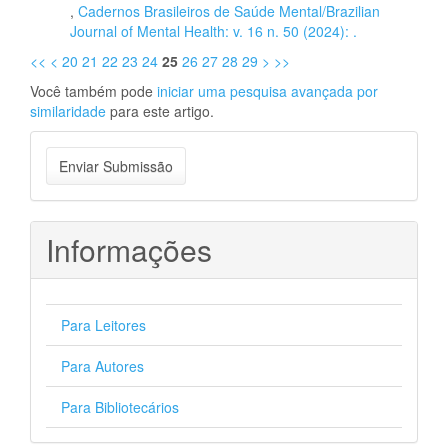
,
Cadernos Brasileiros de Saúde Mental/Brazilian
Journal of Mental Health: v. 16 n. 50 (2024): .
<<
<
20
21
22
23
24
25
26
27
28
29
>
>>
Você também pode
iniciar uma pesquisa avançada por
similaridade
para este artigo.
Enviar
Enviar Submissão
Submissão
Informações
Para Leitores
Para Autores
Para Bibliotecários