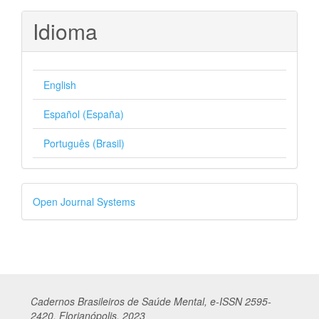
Idioma
English
Español (España)
Português (Brasil)
Desenvolvido
Open Journal Systems
por
Cadernos
Br
asileiros
de Saúde Mental, e-ISSN 2595-
2420, Florianópolis, 2023