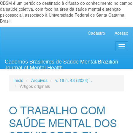
CBSM é um periódico destinado à difusão do conhecimento no campo
da saúde coletiva, com foco na área da saúde mental e atenção
psicossocial, associado à Universidade Federal de Santa Catarina,
Brasil.
Navegação
Cadastro
Acesso
Principal
Conteúdo
Toggl
principal
naviga
Barra
Lateral
Cadernos Brasileiros de Saúde Mental/Brazilian
Journal of Mental Health
Início
Arquivos
v. 16 n. 48 (2024): .
Artigos originais
O TRABALHO COM
SAÚDE MENTAL DOS