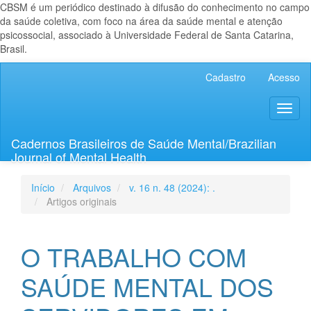
CBSM é um periódico destinado à difusão do conhecimento no campo
da saúde coletiva, com foco na área da saúde mental e atenção
psicossocial, associado à Universidade Federal de Santa Catarina,
Brasil.
Navegação
Cadastro
Acesso
Principal
Conteúdo
Toggl
principal
naviga
Barra
Lateral
Cadernos Brasileiros de Saúde Mental/Brazilian
Journal of Mental Health
Início
Arquivos
v. 16 n. 48 (2024): .
Artigos originais
O TRABALHO COM
SAÚDE MENTAL DOS