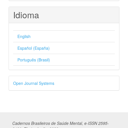
Idioma
English
Español (España)
Português (Brasil)
Desenvolvido
Open Journal Systems
por
Cadernos
Br
asileiros
de Saúde Mental, e-ISSN 2595-