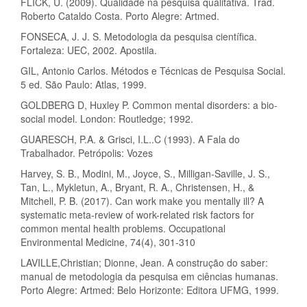
FLICK, U. (2009). Qualidade na pesquisa qualitativa. Trad.
Roberto Cataldo Costa. Porto Alegre: Artmed.
FONSECA, J. J. S. Metodologia da pesquisa científica.
Fortaleza: UEC, 2002. Apostila.
GIL, Antonio Carlos. Métodos e Técnicas de Pesquisa Social.
5 ed. São Paulo: Atlas, 1999.
GOLDBERG D, Huxley P. Common mental disorders: a bio-
social model. London: Routledge; 1992.
GUARESCH, P.A. & Grisci, I.L..C (1993). A Fala do
Trabalhador. Petrópolis: Vozes
Harvey, S. B., Modini, M., Joyce, S., Milligan-Saville, J. S.,
Tan, L., Mykletun, A., Bryant, R. A., Christensen, H., &
Mitchell, P. B. (2017). Can work make you mentally ill? A
systematic meta-review of work-related risk factors for
common mental health problems. Occupational
Environmental Medicine, 74(4), 301-310
LAVILLE,Christian; Dionne, Jean. A construção do saber:
manual de metodologia da pesquisa em ciências humanas.
Porto Alegre: Artmed: Belo Horizonte: Editora UFMG, 1999.