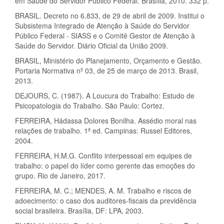
em Saúde do Servidor Público Federal. Brasília, 2010. 332 p.
BRASIL. Decreto no 6.833, de 29 de abril de 2009. Institui o
Subsistema Integrado de Atenção à Saúde do Servidor
Público Federal - SIASS e o Comitê Gestor de Atenção à
Saúde do Servidor. Diário Oficial da União 2009.
BRASIL, Ministério do Planejamento, Orçamento e Gestão.
Portaria Normativa nº 03, de 25 de março de 2013. Brasil,
2013.
DEJOURS, C. (1987). A Loucura do Trabalho: Estudo de
Psicopatologia do Trabalho. São Paulo: Cortez.
FERREIRA, Hádassa Dolores Bonilha. Assédio moral nas
relações de trabalho. 1ª ed. Campinas: Russel Editores,
2004.
FERREIRA, H.M.G. Conflito interpessoal em equipes de
trabalho: o papel do líder como gerente das emoções do
grupo. Rio de Janeiro, 2017.
FERREIRA, M. C.; MENDES, A. M. Trabalho e riscos de
adoecimento: o caso dos auditores-fiscais da previdência
social brasileira. Brasília, DF: LPA, 2003.