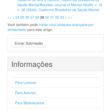
Saúde Mental/Brazilian Journal of Mental Health: v. 18
n. 56 (2026): Cadernos Brasileiros de Saúde Mental
<<
<
24
25
26
27
28
29
30
31
32
33
>
>>
Você também pode
iniciar uma pesquisa avançada por
similaridade
para este artigo.
Enviar
Enviar Submissão
Submissão
Informações
Para Leitores
Para Autores
Para Bibliotecários