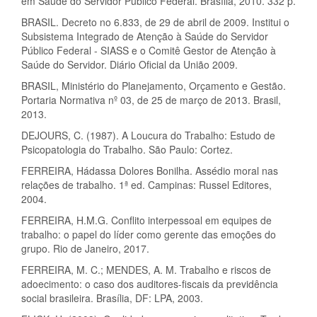
em Saúde do Servidor Público Federal. Brasília, 2010. 332 p.
BRASIL. Decreto no 6.833, de 29 de abril de 2009. Institui o
Subsistema Integrado de Atenção à Saúde do Servidor
Público Federal - SIASS e o Comitê Gestor de Atenção à
Saúde do Servidor. Diário Oficial da União 2009.
BRASIL, Ministério do Planejamento, Orçamento e Gestão.
Portaria Normativa nº 03, de 25 de março de 2013. Brasil,
2013.
DEJOURS, C. (1987). A Loucura do Trabalho: Estudo de
Psicopatologia do Trabalho. São Paulo: Cortez.
FERREIRA, Hádassa Dolores Bonilha. Assédio moral nas
relações de trabalho. 1ª ed. Campinas: Russel Editores,
2004.
FERREIRA, H.M.G. Conflito interpessoal em equipes de
trabalho: o papel do líder como gerente das emoções do
grupo. Rio de Janeiro, 2017.
FERREIRA, M. C.; MENDES, A. M. Trabalho e riscos de
adoecimento: o caso dos auditores-fiscais da previdência
social brasileira. Brasília, DF: LPA, 2003.