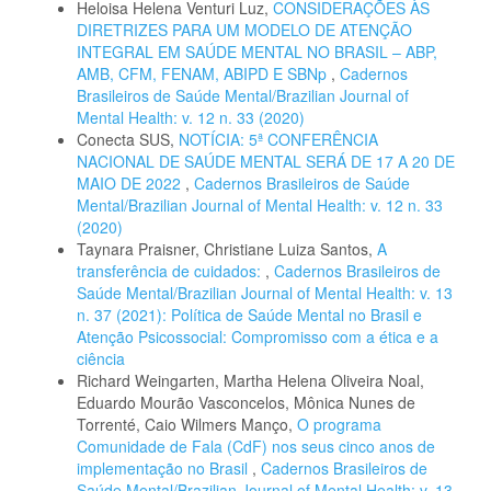
Heloisa Helena Venturi Luz,
CONSIDERAÇÕES ÀS
DIRETRIZES PARA UM MODELO DE ATENÇÃO
INTEGRAL EM SAÚDE MENTAL NO BRASIL – ABP,
AMB, CFM, FENAM, ABIPD E SBNp
,
Cadernos
Brasileiros de Saúde Mental/Brazilian Journal of
Mental Health: v. 12 n. 33 (2020)
Conecta SUS,
NOTÍCIA: 5ª CONFERÊNCIA
NACIONAL DE SAÚDE MENTAL SERÁ DE 17 A 20 DE
MAIO DE 2022
,
Cadernos Brasileiros de Saúde
Mental/Brazilian Journal of Mental Health: v. 12 n. 33
(2020)
Taynara Praisner, Christiane Luiza Santos,
A
transferência de cuidados:
,
Cadernos Brasileiros de
Saúde Mental/Brazilian Journal of Mental Health: v. 13
n. 37 (2021): Política de Saúde Mental no Brasil e
Atenção Psicossocial: Compromisso com a ética e a
ciência
Richard Weingarten, Martha Helena Oliveira Noal,
Eduardo Mourão Vasconcelos, Mônica Nunes de
Torrenté, Caio Wilmers Manço,
O programa
Comunidade de Fala (CdF) nos seus cinco anos de
implementação no Brasil
,
Cadernos Brasileiros de
Saúde Mental/Brazilian Journal of Mental Health: v. 13