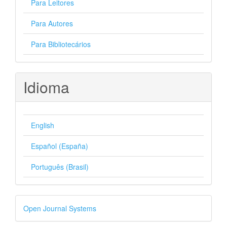
Para Leitores
Para Autores
Para Bibliotecários
Idioma
English
Español (España)
Português (Brasil)
Desenvolvido
Open Journal Systems
por