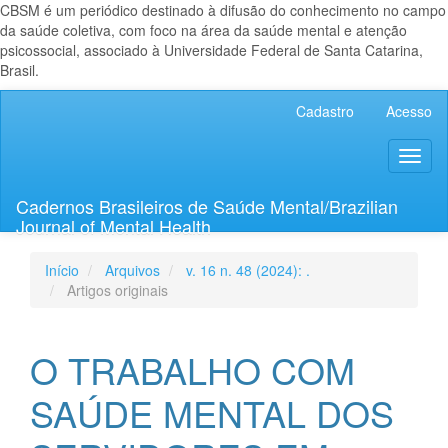
CBSM é um periódico destinado à difusão do conhecimento no campo
da saúde coletiva, com foco na área da saúde mental e atenção
psicossocial, associado à Universidade Federal de Santa Catarina,
Brasil.
Navegação
Cadastro
Acesso
Principal
Conteúdo
Toggl
principal
naviga
Barra
Lateral
Cadernos Brasileiros de Saúde Mental/Brazilian
Journal of Mental Health
Início
Arquivos
v. 16 n. 48 (2024): .
Artigos originais
O TRABALHO COM
SAÚDE MENTAL DOS