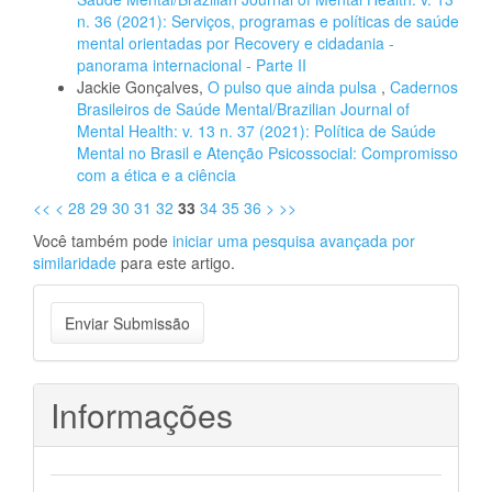
n. 36 (2021): Serviços, programas e políticas de saúde
mental orientadas por Recovery e cidadania -
panorama internacional - Parte II
Jackie Gonçalves,
O pulso que ainda pulsa
,
Cadernos
Brasileiros de Saúde Mental/Brazilian Journal of
Mental Health: v. 13 n. 37 (2021): Política de Saúde
Mental no Brasil e Atenção Psicossocial: Compromisso
com a ética e a ciência
<<
<
28
29
30
31
32
33
34
35
36
>
>>
Você também pode
iniciar uma pesquisa avançada por
similaridade
para este artigo.
Enviar
Enviar Submissão
Submissão
Informações