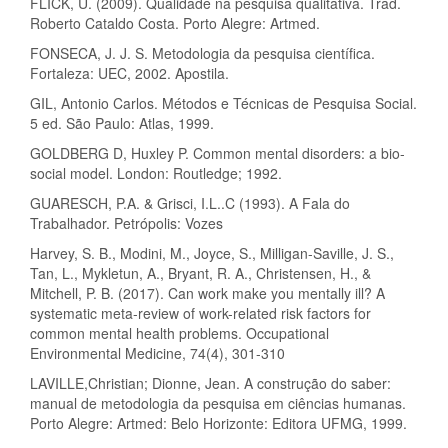
FLICK, U. (2009). Qualidade na pesquisa qualitativa. Trad.
Roberto Cataldo Costa. Porto Alegre: Artmed.
FONSECA, J. J. S. Metodologia da pesquisa científica.
Fortaleza: UEC, 2002. Apostila.
GIL, Antonio Carlos. Métodos e Técnicas de Pesquisa Social.
5 ed. São Paulo: Atlas, 1999.
GOLDBERG D, Huxley P. Common mental disorders: a bio-
social model. London: Routledge; 1992.
GUARESCH, P.A. & Grisci, I.L..C (1993). A Fala do
Trabalhador. Petrópolis: Vozes
Harvey, S. B., Modini, M., Joyce, S., Milligan-Saville, J. S.,
Tan, L., Mykletun, A., Bryant, R. A., Christensen, H., &
Mitchell, P. B. (2017). Can work make you mentally ill? A
systematic meta-review of work-related risk factors for
common mental health problems. Occupational
Environmental Medicine, 74(4), 301-310
LAVILLE,Christian; Dionne, Jean. A construção do saber:
manual de metodologia da pesquisa em ciências humanas.
Porto Alegre: Artmed: Belo Horizonte: Editora UFMG, 1999.