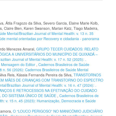
va, Átila Fragozo da Silva, Severo Garcia, Elaine Marie Kolb,
s, Claire Bien, Karen Swanson, Marian Katz, Tiago Madeira,
de Mental/Brazilian Journal of Mental Health: v. 13 n. 35
aúde mental orientadas por Recovery e cidadania - panorama
uardo Menezes Amaral,
GRUPO TECER CUIDADOS: RELATO
ÓGICA A UNIVERSITÁRIOS DO MUNICÍPIO DE QUIXADÁ –
ilian Journal of Mental Health: v. 17 n. 52 (2025): .
,
Mensagem do Editor
,
Cadernos Brasileiros de Saúde
 18 n. 56 (2026): Cadernos Brasileiros de Saúde Mental
lva Reis, Kássia Fernanda Pereira da Silva,
TRANSTORNOS
 EM MÃES DE CRIANÇAS COM TRANSTORNO DO ESPECTRO
l/Brazilian Journal of Mental Health: v. 16 n. 47 (2024): .
ANÇOS E RETROCESSOS NA EFETIVAÇÃO DO CUIDADO
L DO SISTEMA ÚNICO DE SAÚDE
,
Cadernos Brasileiros de
lth: v. 15 n. 45 (2023): Humanização, Democracia e Saúde
 Zamora,
O “LOUCO PERIGOSO” NO MANICÔMIO JUDICIÁRIO