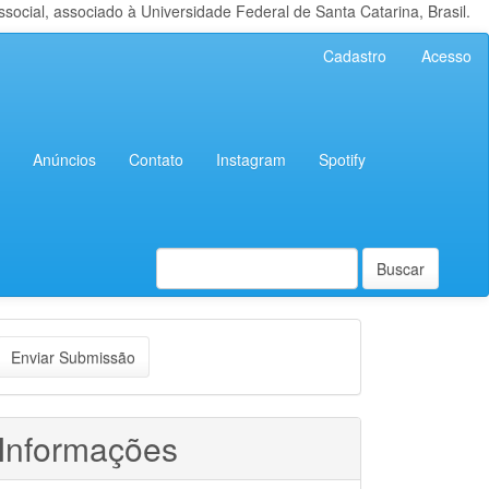
cial, associado à Universidade Federal de Santa Catarina, Brasil.
Cadastro
Acesso
Anúncios
Contato
Instagram
Spotify
Buscar
nviar
Enviar Submissão
ubmissão
Informações