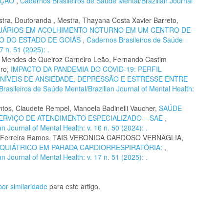
AÇÃO
,
Cadernos Brasileiros de Saúde Mental/Brazilian Journal
, Doutoranda , Mestra, Thayana Costa Xavier Barreto,
SUÁRIOS EM ACOLHIMENTO NOTURNO EM UM CENTRO DE
IO DO ESTADO DE GOIÁS
,
Cadernos Brasileiros de Saúde
7 n. 51 (2025): .
a Mendes de Queiroz Carneiro Leão, Fernando Castim
oro,
IMPACTO DA PANDEMIA DO COVID-19: PERFIL
ÍVEIS DE ANSIEDADE, DEPRESSÃO E ESTRESSE ENTRE
rasileiros de Saúde Mental/Brazilian Journal of Mental Health:
antos, Claudete Rempel, Manoela Badinelli Vaucher,
SAÚDE
ERVIÇO DE ATENDIMENTO ESPECIALIZADO – SAE
,
 Journal of Mental Health: v. 16 n. 50 (2024): .
istina Ferreira Ramos, TAIS VERONICA CARDOSO VERNAGLIA,
IQUIÁTRICO EM PARADA CARDIORRESPIRATÓRIA:
,
 Journal of Mental Health: v. 17 n. 51 (2025): .
or similaridade
para este artigo.