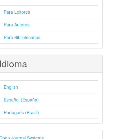
Para Leitores
Para Autores
Para Bibliotecários
Idioma
English
Español (España)
Português (Brasil)
esenvolvido
Open Journal Systems