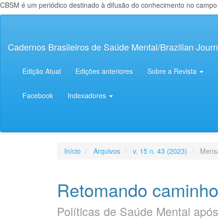
CBSM é um periódico destinado à difusão do conhecimento no campo da
Navegação
Principal
Conteúdo
Cadernos Brasileiros de Saúde Mental/Brazilian Journ
principal
Barra
Lateral
Edição Atual
Edições anteriores
Sobre a Revista
Facebook
Indexadores
Início
Arquivos
v. 15 n. 43 (2023)
Mensa
Retomando caminho
Políticas de Saúde Mental após a