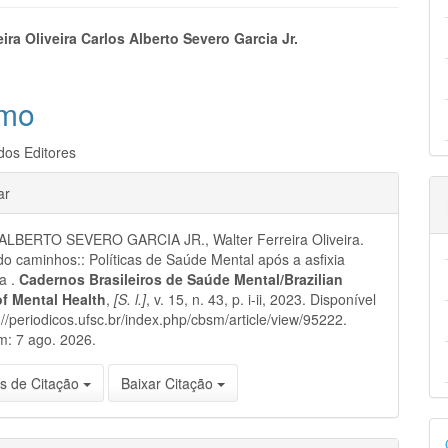
eúdo
eira Oliveira Carlos Alberto Severo Garcia Jr.
mo
pal
os Editores
hes
ar
LBERTO SEVERO GARCIA JR., Walter Ferreira Oliveira.
 caminhos:: Políticas de Saúde Mental após a asfixia
ia .
Cadernos Brasileiros de Saúde Mental/Brazilian
of Mental Health
,
[S. l.]
, v. 15, n. 43, p. i-ii, 2023. Disponível
://periodicos.ufsc.br/index.php/cbsm/article/view/95222.
m: 7 ago. 2026.
s de Citação
Baixar Citação
D