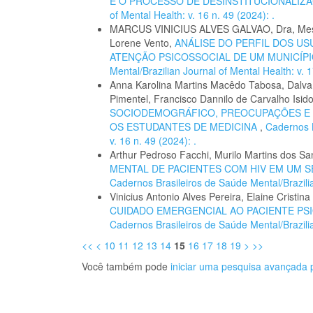
E O PROCESSO DE DESINSTITUCIONALIZ
of Mental Health: v. 16 n. 49 (2024): .
MARCUS VINICIUS ALVES GALVAO, Dra, Mestra
Lorene Vento,
ANÁLISE DO PERFIL DOS U
ATENÇÃO PSICOSSOCIAL DE UM MUNICÍP
Mental/Brazilian Journal of Mental Health: v. 1
Anna Karolina Martins Macêdo Tabosa, Dalv
Pimentel, Francisco Dannilo de Carvalho Isid
SOCIODEMOGRÁFICO, PREOCUPAÇÕES E N
OS ESTUDANTES DE MEDICINA
,
Cadernos B
v. 16 n. 49 (2024): .
Arthur Pedroso Facchi, Murilo Martins dos S
MENTAL DE PACIENTES COM HIV EM UM S
Cadernos Brasileiros de Saúde Mental/Brazilian
Vinicius Antonio Alves Pereira, Elaine Cr
CUIDADO EMERGENCIAL AO PACIENTE PS
Cadernos Brasileiros de Saúde Mental/Brazilian
<<
<
10
11
12
13
14
15
16
17
18
19
>
>>
Você também pode
iniciar uma pesquisa avançada p