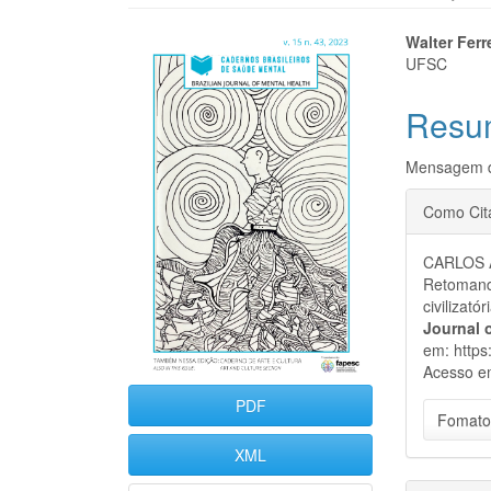
Barra
Cont
Walter Ferr
UFSC
lateral
do
Resu
de
artigo
artigos
princi
Mensagem d
Detal
Como Cit
do
CARLOS A
artigo
Retomando
civilizatór
Journal 
em: https
Acesso e
PDF
Fomato
XML