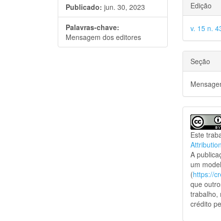
Edição
Publicado:
jun. 30, 2023
Palavras-chave:
v. 15 n. 
Mensagem dos editores
Seção
Mensagem
Este trab
Attributio
A public
um model
(
https://
que outro
trabalho,
crédito pe