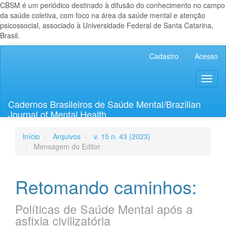
CBSM é um periódico destinado à difusão do conhecimento no campo
da saúde coletiva, com foco na área da saúde mental e atenção
psicossocial, associado à Universidade Federal de Santa Catarina,
Brasil.
Navegação
Cadastro
Acesso
Principal
Conteúdo
Toggl
principal
naviga
Barra
Lateral
Cadernos Brasileiros de Saúde Mental/Brazilian
Journal of Mental Health
Início
Arquivos
v. 15 n. 43 (2023)
Mensagem do Editor
Retomando caminhos:
Políticas de Saúde Mental após a
asfixia civilizatória