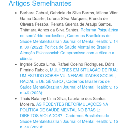
Artigos Semelhantes
Barbara Cabral, Gabriela da Silva Barros, Milena Vitor
Gama Duarte, Lorena Silva Marques, Brenda de
Oliveira Pessôa, Renata Guerda de Araújo Santos,
Thâmara Agnes da Silva Santos,
Reforma Psiquiátrica
no semiárido nordestino
,
Cadernos Brasileiros de
Saúde Mental/Brazilian Journal of Mental Health: v. 14
n. 39 (2022): Política de Saúde Mental no Brasil e
Atenção Psicossocial: Compromisso com a ética e a
ciência
Ingride Souza Lima, Rafael Coelho Rodrigues, Dóris
Firmino Rabelo,
MULHERES EM SITUAÇÃO DE RUA:
UM ESTUDO SOBRE VULNERABILIDADES SOCIAL,
RACIAL E DE GÊNERO
,
Cadernos Brasileiros de
Saúde Mental/Brazilian Journal of Mental Health: v. 15
n. 46 (2023): .
Thais Raianny Lima Silva, Lauriane dos Santos
Moreira,
AS RECENTES REFORMULAÇÕES NA
POLÍTICA DE SAÚDE MENTAL NO BRASIL:
DIREITOS VIOLADOS?
,
Cadernos Brasileiros de
Saúde Mental/Brazilian Journal of Mental Health: v. 15
n. 46 (2023): .