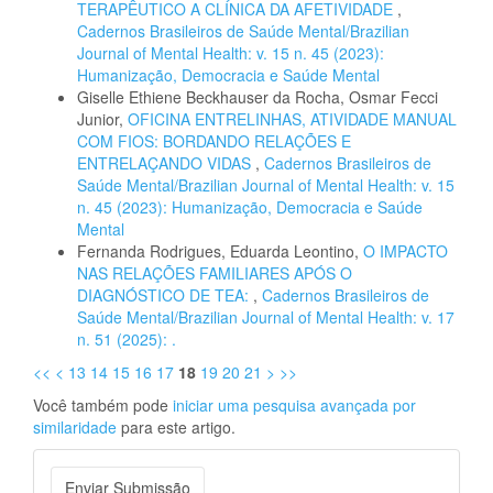
TERAPÊUTICO A CLÍNICA DA AFETIVIDADE
,
Cadernos Brasileiros de Saúde Mental/Brazilian
Journal of Mental Health: v. 15 n. 45 (2023):
Humanização, Democracia e Saúde Mental
Giselle Ethiene Beckhauser da Rocha, Osmar Fecci
Junior,
OFICINA ENTRELINHAS, ATIVIDADE MANUAL
COM FIOS: BORDANDO RELAÇÕES E
ENTRELAÇANDO VIDAS
,
Cadernos Brasileiros de
Saúde Mental/Brazilian Journal of Mental Health: v. 15
n. 45 (2023): Humanização, Democracia e Saúde
Mental
Fernanda Rodrigues, Eduarda Leontino,
O IMPACTO
NAS RELAÇÕES FAMILIARES APÓS O
DIAGNÓSTICO DE TEA:
,
Cadernos Brasileiros de
Saúde Mental/Brazilian Journal of Mental Health: v. 17
n. 51 (2025): .
<<
<
13
14
15
16
17
18
19
20
21
>
>>
Você também pode
iniciar uma pesquisa avançada por
similaridade
para este artigo.
Enviar
Enviar Submissão