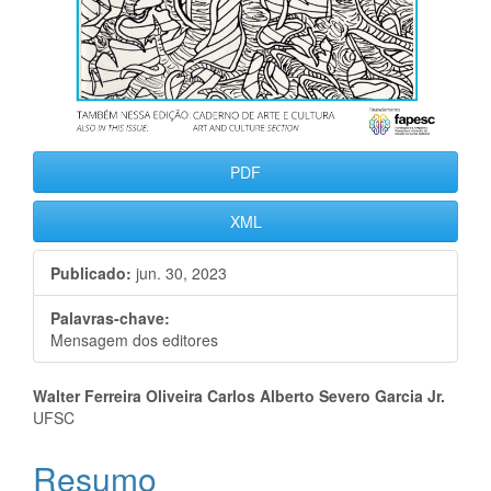
PDF
XML
Publicado:
jun. 30, 2023
Palavras-chave:
Mensagem dos editores
Conteúdo
Walter Ferreira Oliveira Carlos Alberto Severo Garcia Jr.
UFSC
do
Resumo
artigo