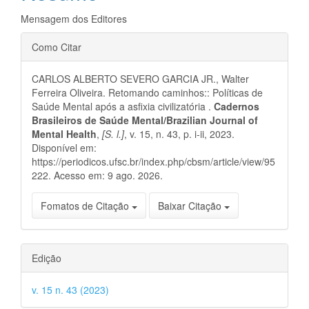
principal
Mensagem dos Editores
Detalhes
Como Citar
do
CARLOS ALBERTO SEVERO GARCIA JR., Walter
artigo
Ferreira Oliveira. Retomando caminhos:: Políticas de
Saúde Mental após a asfixia civilizatória .
Cadernos
Brasileiros de Saúde Mental/Brazilian Journal of
Mental Health
,
[S. l.]
, v. 15, n. 43, p. i-ii, 2023.
Disponível em:
https://periodicos.ufsc.br/index.php/cbsm/article/view/95
222. Acesso em: 9 ago. 2026.
Fomatos de Citação
Baixar Citação
Edição
v. 15 n. 43 (2023)