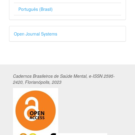
Português (Brasil)
Desenvolvido
Open Journal Systems
por
Cadernos
Br
asileiros
de Saúde Mental, e-ISSN 2595-
2420, Florianópolis, 2023