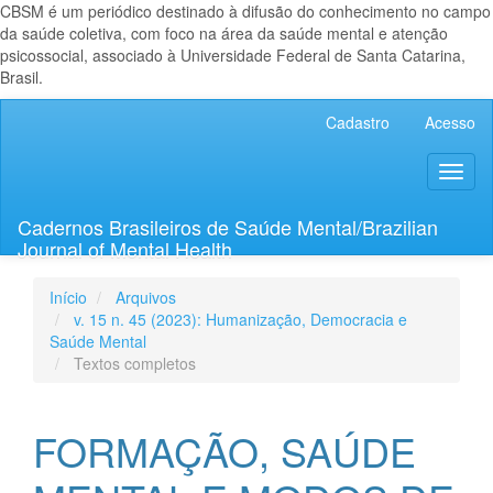
CBSM é um periódico destinado à difusão do conhecimento no campo
da saúde coletiva, com foco na área da saúde mental e atenção
psicossocial, associado à Universidade Federal de Santa Catarina,
Brasil.
Navegação
Cadastro
Acesso
Principal
Conteúdo
Toggl
principal
naviga
Barra
Lateral
Cadernos Brasileiros de Saúde Mental/Brazilian
Journal of Mental Health
Início
Arquivos
v. 15 n. 45 (2023): Humanização, Democracia e
Saúde Mental
Textos completos
FORMAÇÃO, SAÚDE