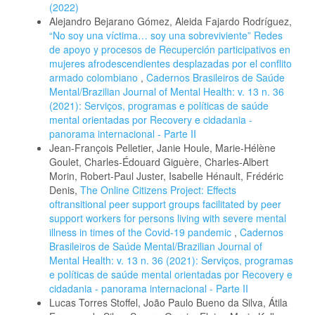
(2022)
Alejandro Bejarano Gómez, Aleida Fajardo Rodríguez,
“No soy una víctima… soy una sobreviviente” Redes
de apoyo y procesos de Recuperción participativos en
mujeres afrodescendientes desplazadas por el conflito
armado colombiano
,
Cadernos Brasileiros de Saúde
Mental/Brazilian Journal of Mental Health: v. 13 n. 36
(2021): Serviços, programas e políticas de saúde
mental orientadas por Recovery e cidadania -
panorama internacional - Parte II
Jean-François Pelletier, Janie Houle, Marie-Hélène
Goulet, Charles-Édouard Giguère, Charles-Albert
Morin, Robert-Paul Juster, Isabelle Hénault, Frédéric
Denis,
The Online Citizens Project: Effects
oftransitional peer support groups facilitated by peer
support workers for persons living with severe mental
illness in times of the Covid-19 pandemic
,
Cadernos
Brasileiros de Saúde Mental/Brazilian Journal of
Mental Health: v. 13 n. 36 (2021): Serviços, programas
e políticas de saúde mental orientadas por Recovery e
cidadania - panorama internacional - Parte II
Lucas Torres Stoffel, João Paulo Bueno da Silva, Átila