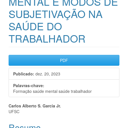
MENTAL E MODOS DE
SUBJETIVAÇÃO NA
SAÚDE DO
TRABALHADOR
Barra
PDF
lateral
Publicado:
dez. 20, 2023
de
artigos
Palavras-chave:
Formação saúde mental saúde trabalhador
Conteúdo
Carlos Alberto S. Garcia Jr.
UFSC
do
Resumo