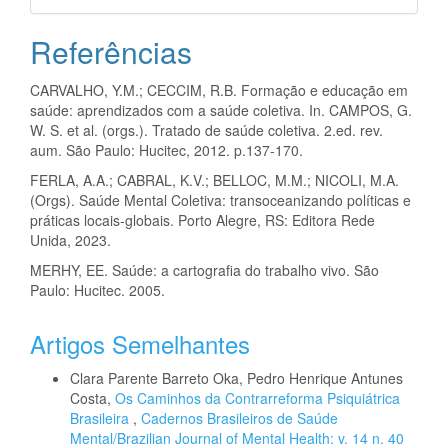
Referências
CARVALHO, Y.M.; CECCIM, R.B. Formação e educação em
saúde: aprendizados com a saúde coletiva. In. CAMPOS, G.
W. S. et al. (orgs.). Tratado de saúde coletiva. 2.ed. rev.
aum. São Paulo: Hucitec, 2012. p.137-170.
FERLA, A.A.; CABRAL, K.V.; BELLOC, M.M.; NICOLI, M.A.
(Orgs). Saúde Mental Coletiva: transoceanizando políticas e
práticas locais-globais. Porto Alegre, RS: Editora Rede
Unida, 2023.
MERHY, EE. Saúde: a cartografia do trabalho vivo. São
Paulo: Hucitec. 2005.
Artigos Semelhantes
Clara Parente Barreto Oka, Pedro Henrique Antunes
Costa,
Os Caminhos da Contrarreforma Psiquiátrica
Brasileira
,
Cadernos Brasileiros de Saúde
Mental/Brazilian Journal of Mental Health: v. 14 n. 40