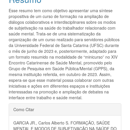
artigo
principal
Esse resumo tem como objetivo apresentar uma síntese
propositiva de um curso de formação na ampliação de
diálogos colaborativos e interdisciplinares sobre os modos
de subjetivação na saúde do trabalhador relacionado com
saúde mental. Trata-se de uma sistematização da
organização de um curso realizado para servidores públicos
da Universidade Federal de Santa Catarina (UFSC) durante
o mês de junho de 2023 e, posteriormente, adaptado para
um formato resumido na modalidade de “minicurso” no XIV
Encontro Catarinense de Saúde Mental, promovido pelo
Grupo de Pesquisa em Saúde Pública/Mental (GPPS), da
mesma instituição referida, em outubro de 2023. Assim,
espera-se que esse material possa colaborar com outras
iniciativas e ações em diferentes espaços e instituições
interessadas na promoção e ampliação de debates na
interface entre trabalho e saúde mental.
Detalhes
Como Citar
do
GARCIA JR., Carlos Alberto S. FORMAÇÃO, SAÚDE
artigo
MENTAL E MODOS DE SUBJETIVAÇÃO NA SAÚDE DO