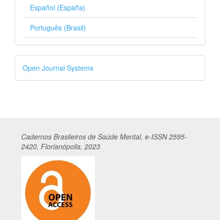
Español (España)
Português (Brasil)
Desenvolvido
Open Journal Systems
por
Cadernos
Br
asileiros
de Saúde Mental, e-ISSN 2595-
2420, Florianópolis, 2023