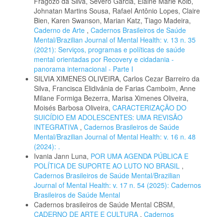
Fragozo da Silva, Severo Garcia, Elaine Marie Kolb,
Johnatan Martins Sousa, Rafael Antônio Lopes, Claire
Bien, Karen Swanson, Marian Katz, Tiago Madeira,
Caderno de Arte
,
Cadernos Brasileiros de Saúde
Mental/Brazilian Journal of Mental Health: v. 13 n. 35
(2021): Serviços, programas e políticas de saúde
mental orientadas por Recovery e cidadania -
panorama internacional - Parte I
SILVIA XIMENES OLIVEIRA, Carlos Cezar Barreiro da
Silva, Francisca Elidivânia de Farias Camboim, Anne
Milane Formiga Bezerra, Marisa Ximenes Oliveira,
Moisés Barbosa Oliveira,
CARACTERIZAÇÃO DO
SUICÍDIO EM ADOLESCENTES: UMA REVISÃO
INTEGRATIVA
,
Cadernos Brasileiros de Saúde
Mental/Brazilian Journal of Mental Health: v. 16 n. 48
(2024): .
Ivania Jann Luna,
POR UMA AGENDA PÚBLICA E
POLÍTICA DE SUPORTE AO LUTO NO BRASIL
,
Cadernos Brasileiros de Saúde Mental/Brazilian
Journal of Mental Health: v. 17 n. 54 (2025): Cadernos
Brasileiros de Saúde Mental
Cadernos brasileiros de Saúde Mental CBSM,
CADERNO DE ARTE E CULTURA
,
Cadernos