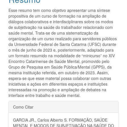
artigo
principal
Esse resumo tem como objetivo apresentar uma síntese
propositiva de um curso de formação na ampliação de
diálogos colaborativos e interdisciplinares sobre os modos
de subjetivação na saúde do trabalhador relacionado com
saúde mental. Trata-se de uma sistematização da
organização de um curso realizado para servidores públicos
da Universidade Federal de Santa Catarina (UFSC) durante
o mês de junho de 2023 e, posteriormente, adaptado para
um formato resumido na modalidade de “minicurso” no XIV
Encontro Catarinense de Saúde Mental, promovido pelo
Grupo de Pesquisa em Saúde Pública/Mental (GPPS), da
mesma instituição referida, em outubro de 2023. Assim,
espera-se que esse material possa colaborar com outras
iniciativas e ações em diferentes espaços e instituições
interessadas na promoção e ampliação de debates na
interface entre trabalho e saúde mental.
Detalhes
Como Citar
do
GARCIA JR., Carlos Alberto S. FORMAÇÃO, SAÚDE
artigo
MENTAL E MODOS DE SUBJETIVAÇÃO NA SAÚDE DO