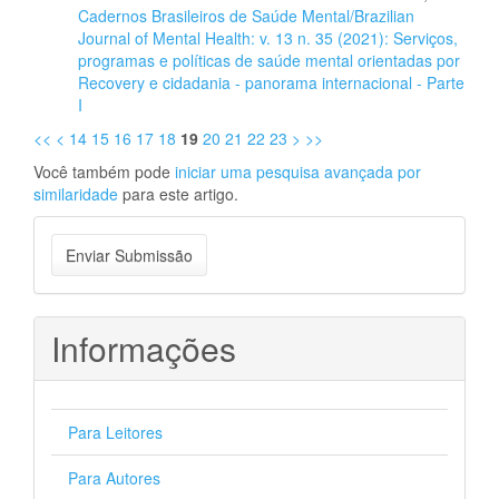
Cadernos Brasileiros de Saúde Mental/Brazilian
Journal of Mental Health: v. 13 n. 35 (2021): Serviços,
programas e políticas de saúde mental orientadas por
Recovery e cidadania - panorama internacional - Parte
I
<<
<
14
15
16
17
18
19
20
21
22
23
>
>>
Você também pode
iniciar uma pesquisa avançada por
similaridade
para este artigo.
Enviar
Enviar Submissão
Submissão
Informações
Para Leitores
Para Autores