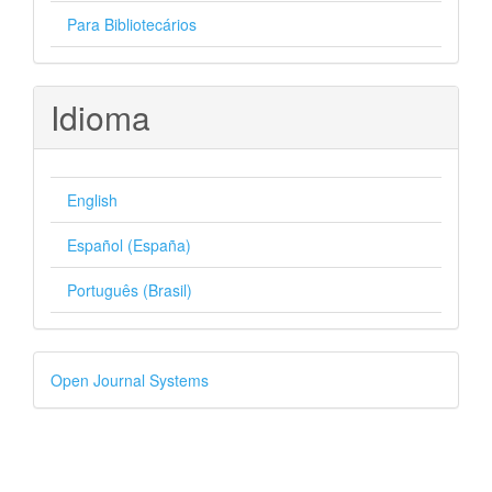
Para Bibliotecários
Idioma
English
Español (España)
Português (Brasil)
Desenvolvido
Open Journal Systems
por