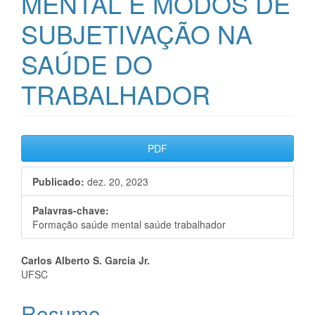
MENTAL E MODOS DE
SUBJETIVAÇÃO NA
SAÚDE DO
TRABALHADOR
Barra
PDF
lateral
Publicado:
dez. 20, 2023
de
artigos
Palavras-chave:
Formação saúde mental saúde trabalhador
Conteúdo
Carlos Alberto S. Garcia Jr.
UFSC
do
Resumo