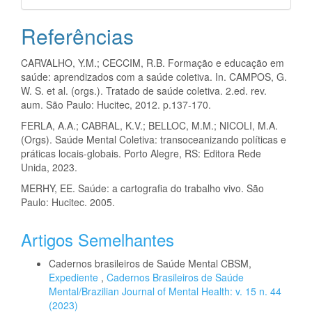
Referências
CARVALHO, Y.M.; CECCIM, R.B. Formação e educação em
saúde: aprendizados com a saúde coletiva. In. CAMPOS, G.
W. S. et al. (orgs.). Tratado de saúde coletiva. 2.ed. rev.
aum. São Paulo: Hucitec, 2012. p.137-170.
FERLA, A.A.; CABRAL, K.V.; BELLOC, M.M.; NICOLI, M.A.
(Orgs). Saúde Mental Coletiva: transoceanizando políticas e
práticas locais-globais. Porto Alegre, RS: Editora Rede
Unida, 2023.
MERHY, EE. Saúde: a cartografia do trabalho vivo. São
Paulo: Hucitec. 2005.
Artigos Semelhantes
Cadernos brasileiros de Saúde Mental CBSM,
Expediente
,
Cadernos Brasileiros de Saúde
Mental/Brazilian Journal of Mental Health: v. 15 n. 44
(2023)