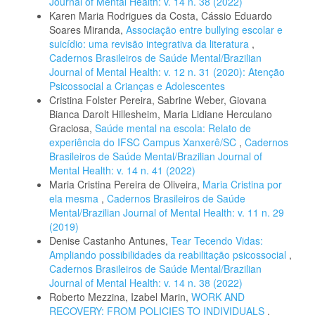
Journal of Mental Health: v. 14 n. 38 (2022)
Karen Maria Rodrigues da Costa, Cássio Eduardo
Soares Miranda,
Associação entre bullying escolar e
suicídio: uma revisão integrativa da literatura
,
Cadernos Brasileiros de Saúde Mental/Brazilian
Journal of Mental Health: v. 12 n. 31 (2020): Atenção
Psicossocial a Crianças e Adolescentes
Cristina Folster Pereira, Sabrine Weber, Giovana
Bianca Darolt Hillesheim, Maria Lidiane Herculano
Graciosa,
Saúde mental na escola: Relato de
experiência do IFSC Campus Xanxerê/SC
,
Cadernos
Brasileiros de Saúde Mental/Brazilian Journal of
Mental Health: v. 14 n. 41 (2022)
Maria Cristina Pereira de Oliveira,
Maria Cristina por
ela mesma
,
Cadernos Brasileiros de Saúde
Mental/Brazilian Journal of Mental Health: v. 11 n. 29
(2019)
Denise Castanho Antunes,
Tear Tecendo Vidas:
Ampliando possibilidades da reabilitação psicossocial
,
Cadernos Brasileiros de Saúde Mental/Brazilian
Journal of Mental Health: v. 14 n. 38 (2022)
Roberto Mezzina, Izabel Marin,
WORK AND
RECOVERY: FROM POLICIES TO INDIVIDUALS
,