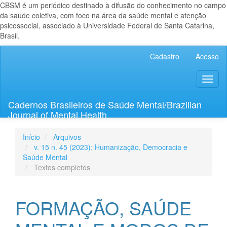
CBSM é um periódico destinado à difusão do conhecimento no campo
da saúde coletiva, com foco na área da saúde mental e atenção
psicossocial, associado à Universidade Federal de Santa Catarina,
Brasil.
Navegação
Cadastro
Acesso
Principal
Conteúdo
Toggl
principal
naviga
Barra
Lateral
Cadernos Brasileiros de Saúde Mental/Brazilian
Journal of Mental Health
Início
Arquivos
v. 15 n. 45 (2023): Humanização, Democracia e
Saúde Mental
Textos completos
FORMAÇÃO, SAÚDE