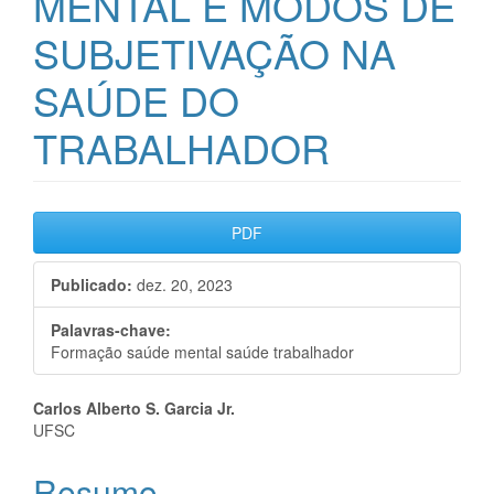
MENTAL E MODOS DE
SUBJETIVAÇÃO NA
SAÚDE DO
TRABALHADOR
Barra
PDF
lateral
Publicado:
dez. 20, 2023
de
artigos
Palavras-chave:
Formação saúde mental saúde trabalhador
Conteúdo
Carlos Alberto S. Garcia Jr.
UFSC
do
Resumo