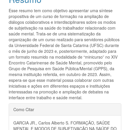
artigo
principal
Esse resumo tem como objetivo apresentar uma síntese
propositiva de um curso de formação na ampliação de
diálogos colaborativos e interdisciplinares sobre os modos
de subjetivação na saúde do trabalhador relacionado com
saúde mental. Trata-se de uma sistematização da
organização de um curso realizado para servidores públicos
da Universidade Federal de Santa Catarina (UFSC) durante
o mês de junho de 2023 e, posteriormente, adaptado para
um formato resumido na modalidade de “minicurso” no XIV
Encontro Catarinense de Saúde Mental, promovido pelo
Grupo de Pesquisa em Saúde Pública/Mental (GPPS), da
mesma instituição referida, em outubro de 2023. Assim,
espera-se que esse material possa colaborar com outras
iniciativas e ações em diferentes espaços e instituições
interessadas na promoção e ampliação de debates na
interface entre trabalho e saúde mental.
Detalhes
Como Citar
do
GARCIA JR., Carlos Alberto S. FORMAÇÃO, SAÚDE
artigo
MENTAL E MODOS DE SUBJETIVAÇÃO NA SAÚDE DO