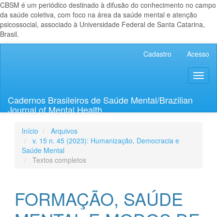
CBSM é um periódico destinado à difusão do conhecimento no campo
da saúde coletiva, com foco na área da saúde mental e atenção
psicossocial, associado à Universidade Federal de Santa Catarina,
Brasil.
Navegação
Cadastro
Acesso
Principal
Conteúdo
Toggl
principal
naviga
Barra
Lateral
Cadernos Brasileiros de Saúde Mental/Brazilian
Journal of Mental Health
Início
Arquivos
v. 15 n. 45 (2023): Humanização, Democracia e
Saúde Mental
Textos completos
FORMAÇÃO, SAÚDE