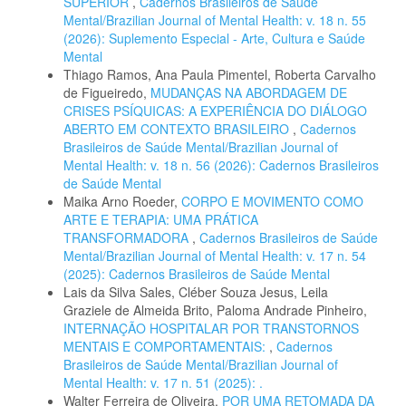
SUPERIOR
,
Cadernos Brasileiros de Saúde
Mental/Brazilian Journal of Mental Health: v. 18 n. 55
(2026): Suplemento Especial - Arte, Cultura e Saúde
Mental
Thiago Ramos, Ana Paula Pimentel, Roberta Carvalho
de Figueiredo,
MUDANÇAS NA ABORDAGEM DE
CRISES PSÍQUICAS: A EXPERIÊNCIA DO DIÁLOGO
ABERTO EM CONTEXTO BRASILEIRO
,
Cadernos
Brasileiros de Saúde Mental/Brazilian Journal of
Mental Health: v. 18 n. 56 (2026): Cadernos Brasileiros
de Saúde Mental
Maika Arno Roeder,
CORPO E MOVIMENTO COMO
ARTE E TERAPIA: UMA PRÁTICA
TRANSFORMADORA
,
Cadernos Brasileiros de Saúde
Mental/Brazilian Journal of Mental Health: v. 17 n. 54
(2025): Cadernos Brasileiros de Saúde Mental
Lais da Silva Sales, Cléber Souza Jesus, Leila
Graziele de Almeida Brito, Paloma Andrade Pinheiro,
INTERNAÇÃO HOSPITALAR POR TRANSTORNOS
MENTAIS E COMPORTAMENTAIS:
,
Cadernos
Brasileiros de Saúde Mental/Brazilian Journal of
Mental Health: v. 17 n. 51 (2025): .
Walter Ferreira de Oliveira,
POR UMA RETOMADA DA