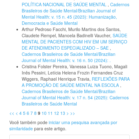
POLÍTICA NACIONAL DE SAÚDE MENTAL
,
Cadernos
Brasileiros de Saúde Mental/Brazilian Journal of
Mental Health: v. 15 n. 45 (2023): Humanização,
Democracia e Saúde Mental
Arthur Pedroso Facchi, Murilo Martins dos Santos,
Claudete Rempel, Manoela Badinelli Vaucher,
SAÚDE
MENTAL DE PACIENTES COM HIV EM UM SERVIÇO
DE ATENDIMENTO ESPECIALIZADO – SAE
,
Cadernos Brasileiros de Saúde Mental/Brazilian
Journal of Mental Health: v. 16 n. 50 (2024): .
Cristina Folster Pereira, Vanessa Luiza Tuono, Magali
Inês Pessini, Letícia Helena Frozin Fernandes Cruz
Wiggers, Raphael Henrique Travia,
REFLEXÕES PARA
A PROMOÇÃO DE SAÚDE MENTAL NA ESCOLA
,
Cadernos Brasileiros de Saúde Mental/Brazilian
Journal of Mental Health: v. 17 n. 54 (2025): Cadernos
Brasileiros de Saúde Mental
<<
<
4
5
6
7
8
9
10
11
12
13
>
>>
Você também pode
iniciar uma pesquisa avançada por
similaridade
para este artigo.