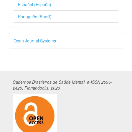
Español (España)
Português (Brasil)
Desenvolvido
Open Journal Systems
por
Cadernos
Br
asileiros
de Saúde Mental, e-ISSN 2595-
2420, Florianópolis, 2023