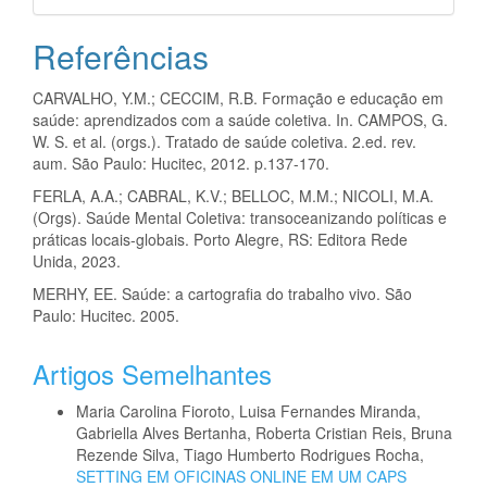
Referências
CARVALHO, Y.M.; CECCIM, R.B. Formação e educação em
saúde: aprendizados com a saúde coletiva. In. CAMPOS, G.
W. S. et al. (orgs.). Tratado de saúde coletiva. 2.ed. rev.
aum. São Paulo: Hucitec, 2012. p.137-170.
FERLA, A.A.; CABRAL, K.V.; BELLOC, M.M.; NICOLI, M.A.
(Orgs). Saúde Mental Coletiva: transoceanizando políticas e
práticas locais-globais. Porto Alegre, RS: Editora Rede
Unida, 2023.
MERHY, EE. Saúde: a cartografia do trabalho vivo. São
Paulo: Hucitec. 2005.
Artigos Semelhantes
Maria Carolina Fioroto, Luisa Fernandes Miranda,
Gabriella Alves Bertanha, Roberta Cristian Reis, Bruna
Rezende Silva, Tiago Humberto Rodrigues Rocha,
SETTING EM OFICINAS ONLINE EM UM CAPS