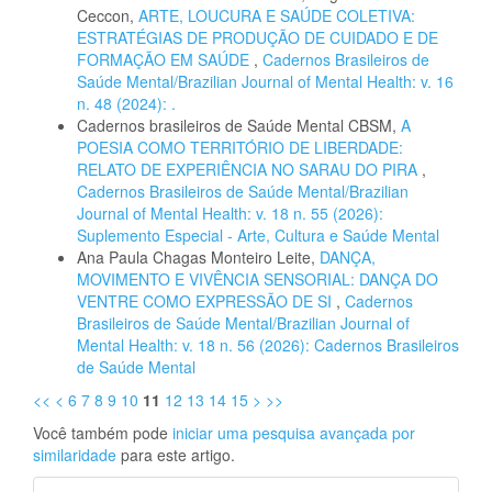
Ceccon,
ARTE, LOUCURA E SAÚDE COLETIVA:
ESTRATÉGIAS DE PRODUÇÃO DE CUIDADO E DE
FORMAÇÃO EM SAÚDE
,
Cadernos Brasileiros de
Saúde Mental/Brazilian Journal of Mental Health: v. 16
n. 48 (2024): .
Cadernos brasileiros de Saúde Mental CBSM,
A
POESIA COMO TERRITÓRIO DE LIBERDADE:
RELATO DE EXPERIÊNCIA NO SARAU DO PIRA
,
Cadernos Brasileiros de Saúde Mental/Brazilian
Journal of Mental Health: v. 18 n. 55 (2026):
Suplemento Especial - Arte, Cultura e Saúde Mental
Ana Paula Chagas Monteiro Leite,
DANÇA,
MOVIMENTO E VIVÊNCIA SENSORIAL: DANÇA DO
VENTRE COMO EXPRESSÃO DE SI
,
Cadernos
Brasileiros de Saúde Mental/Brazilian Journal of
Mental Health: v. 18 n. 56 (2026): Cadernos Brasileiros
de Saúde Mental
<<
<
6
7
8
9
10
11
12
13
14
15
>
>>
Você também pode
iniciar uma pesquisa avançada por
similaridade
para este artigo.