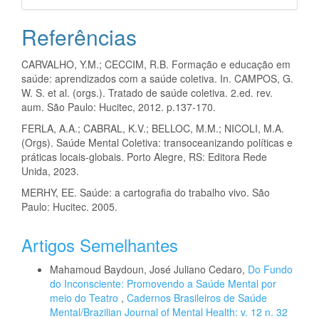
Referências
CARVALHO, Y.M.; CECCIM, R.B. Formação e educação em
saúde: aprendizados com a saúde coletiva. In. CAMPOS, G.
W. S. et al. (orgs.). Tratado de saúde coletiva. 2.ed. rev.
aum. São Paulo: Hucitec, 2012. p.137-170.
FERLA, A.A.; CABRAL, K.V.; BELLOC, M.M.; NICOLI, M.A.
(Orgs). Saúde Mental Coletiva: transoceanizando políticas e
práticas locais-globais. Porto Alegre, RS: Editora Rede
Unida, 2023.
MERHY, EE. Saúde: a cartografia do trabalho vivo. São
Paulo: Hucitec. 2005.
Artigos Semelhantes
Mahamoud Baydoun, José Juliano Cedaro,
Do Fundo
do Inconsciente: Promovendo a Saúde Mental por
meio do Teatro
,
Cadernos Brasileiros de Saúde
Mental/Brazilian Journal of Mental Health: v. 12 n. 32