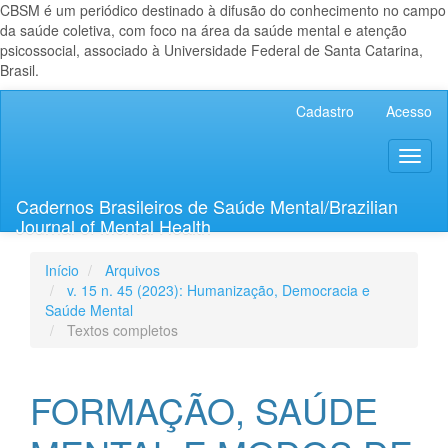
CBSM é um periódico destinado à difusão do conhecimento no campo
da saúde coletiva, com foco na área da saúde mental e atenção
psicossocial, associado à Universidade Federal de Santa Catarina,
Brasil.
Navegação
Cadastro
Acesso
Principal
Conteúdo
Toggl
principal
naviga
Barra
Lateral
Cadernos Brasileiros de Saúde Mental/Brazilian
Journal of Mental Health
Início
Arquivos
v. 15 n. 45 (2023): Humanização, Democracia e
Saúde Mental
Textos completos
FORMAÇÃO, SAÚDE