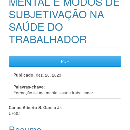
MENTAL E MODOS DE
SUBJETIVAÇÃO NA
SAÚDE DO
TRABALHADOR
Barra
PDF
lateral
Publicado:
dez. 20, 2023
de
artigos
Palavras-chave:
Formação saúde mental saúde trabalhador
Conteúdo
Carlos Alberto S. Garcia Jr.
UFSC
do
Resumo