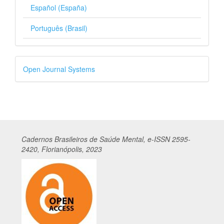
Español (España)
Português (Brasil)
Desenvolvido
Open Journal Systems
por
Cadernos
Br
asileiros
de Saúde Mental, e-ISSN 2595-
2420, Florianópolis, 2023