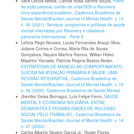
Sara Letícia Bessa, Camila Rosa Santos Souza,
Plano
de ação pessoal, cartão de crise/SOS e Recovery:
Uma experiência brasileira
,
Cadernos Brasileiros de
Saúde Mental/Brazilian Journal of Mental Health: v. 13
n. 36 (2021): Serviços, programas e políticas de saúde
mental orientadas por Recovery e cidadania -
panorama internacional - Parte II
Letícia Rego Novaes, Lucas Fernandes Araujo Silva,
Juliane Correa e Correa, Maria Rita de Sousa
Gonçalves, Nayara Martins Ramos, Willian Hideo
Miashiro Yamada, Patrícia Regina Bastos Neder,
ESTRATÉGIAS DE MANEJO AO COMPORTAMENTO
SUICIDA NA ATENÇÃO PRIMÁRIA À SAÚDE: UMA
REVISÃO INTEGRATIVA
,
Cadernos Brasileiros de
Saúde Mental/Brazilian Journal of Mental Health: v. 18
n. 56 (2026): Cadernos Brasileiros de Saúde Mental
Jhenifer Geisa Burnagui, Luís Felipe Ferro,
SAÚDE
MENTAL E ECONOMIA SOLIDÁRIA: ENTRE
DESMONTES E POSSIBILIDADES DE INCLUSÃO
SOCIAL PELO TRABALHO
,
Cadernos Brasileiros de
Saúde Mental/Brazilian Journal of Mental Health: v. 16
n. 47 (2024): .
Carlos Alberto Severo Garcia Jr., Roger Flores