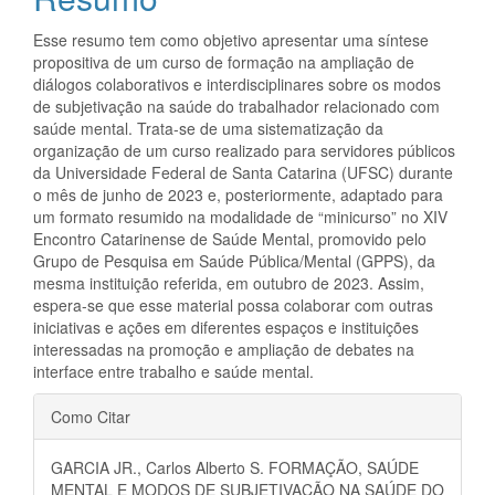
artigo
principal
Esse resumo tem como objetivo apresentar uma síntese
propositiva de um curso de formação na ampliação de
diálogos colaborativos e interdisciplinares sobre os modos
de subjetivação na saúde do trabalhador relacionado com
saúde mental. Trata-se de uma sistematização da
organização de um curso realizado para servidores públicos
da Universidade Federal de Santa Catarina (UFSC) durante
o mês de junho de 2023 e, posteriormente, adaptado para
um formato resumido na modalidade de “minicurso” no XIV
Encontro Catarinense de Saúde Mental, promovido pelo
Grupo de Pesquisa em Saúde Pública/Mental (GPPS), da
mesma instituição referida, em outubro de 2023. Assim,
espera-se que esse material possa colaborar com outras
iniciativas e ações em diferentes espaços e instituições
interessadas na promoção e ampliação de debates na
interface entre trabalho e saúde mental.
Detalhes
Como Citar
do
GARCIA JR., Carlos Alberto S. FORMAÇÃO, SAÚDE
artigo
MENTAL E MODOS DE SUBJETIVAÇÃO NA SAÚDE DO