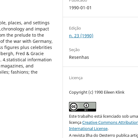
1990-01-01
le, places, and settings
Edição
 1.chronology and impact
rom the prelude to the
n. 23 (1990)
 of the war with Germany,
s figures plus celebrities
Seção
ndbergh, Fred & Gracie
Resenhas
. 4.statistical information
s, magazines, and
les; fashions; the
Licença
Copyright (c) 1990 Eileen Klink
Este trabalho está licenciado sob um
licença
Creative Commons Attribution
International License
.
A revista Ilha do Desterro publica arti