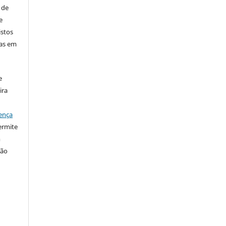
 de
e
istos
has em
e
ira
ença
ermite
m
ção