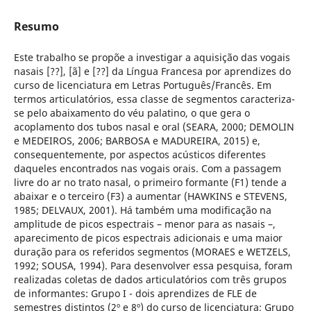
Resumo
Este trabalho se propõe a investigar a aquisição das vogais
nasais [??], [ã] e [??] da Língua Francesa por aprendizes do
curso de licenciatura em Letras Português/Francês. Em
termos articulatórios, essa classe de segmentos caracteriza-
se pelo abaixamento do véu palatino, o que gera o
acoplamento dos tubos nasal e oral (SEARA, 2000; DEMOLIN
e MEDEIROS, 2006; BARBOSA e MADUREIRA, 2015) e,
consequentemente, por aspectos acústicos diferentes
daqueles encontrados nas vogais orais. Com a passagem
livre do ar no trato nasal, o primeiro formante (F1) tende a
abaixar e o terceiro (F3) a aumentar (HAWKINS e STEVENS,
1985; DELVAUX, 2001). Há também uma modificação na
amplitude de picos espectrais – menor para as nasais –,
aparecimento de picos espectrais adicionais e uma maior
duração para os referidos segmentos (MORAES e WETZELS,
1992; SOUSA, 1994). Para desenvolver essa pesquisa, foram
realizadas coletas de dados articulatórios com três grupos
de informantes: Grupo I - dois aprendizes de FLE de
semestres distintos (2º e 8º) do curso de licenciatura; Grupo