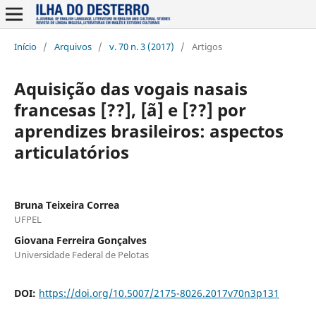
Início
/
Arquivos
/
v. 70 n. 3 (2017)
/
Artigos
Aquisição das vogais nasais
francesas [??], [ã] e [??] por
aprendizes brasileiros: aspectos
articulatórios
Bruna Teixeira Correa
UFPEL
Giovana Ferreira Gonçalves
Universidade Federal de Pelotas
DOI:
https://doi.org/10.5007/2175-8026.2017v70n3p131