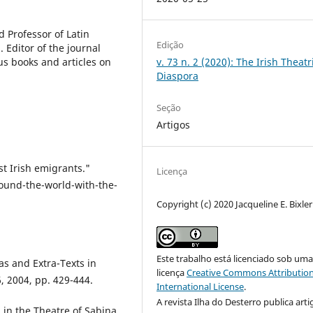
d Professor of Latin
Edição
 Editor of the journal
v. 73 n. 2 (2020): The Irish Theatr
s books and articles on
Diaspora
Seção
Artigos
t Irish emigrants."
Licença
ound-the-world-with-the-
Copyright (c) 2020 Jacqueline E. Bixler
Este trabalho está licenciado sob um
ras and Extra-Texts in
licença
Creative Commons Attribution
, 2004, pp. 429-444.
International License
.
A revista Ilha do Desterro publica arti
n in the Theatre of Sabina