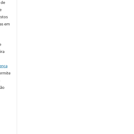
 de
e
istos
has em
e
ira
ença
ermite
m
ção