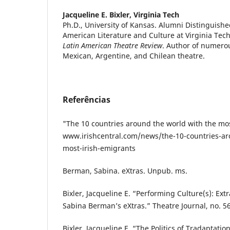
Jacqueline E. Bixler,
Virginia Tech
Ph.D., University of Kansas. Alumni Distinguishe
American Literature and Culture at Virginia Tech.
Latin American Theatre Review
. Author of numerou
Mexican, Argentine, and Chilean theatre.
Referências
"The 10 countries around the world with the mos
www.irishcentral.com/news/the-10-countries-ar
most-irish-emigrants
Berman, Sabina. eXtras. Unpub. ms.
Bixler, Jacqueline E. “Performing Culture(s): Ext
Sabina Berman’s eXtras.” Theatre Journal, no. 56
Bixler, Jacqueline E. “The Politics of Tradaptatio