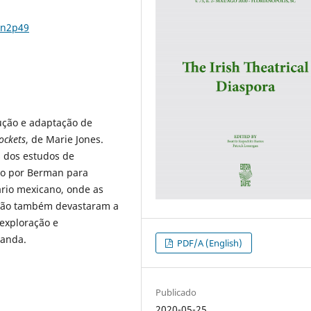
3n2p49
ução e adaptação de
ockets
, de Marie Jones.
s dos estudos de
do por Berman para
rio mexicano, onde as
ação também devastaram a
 exploração e
landa.
PDF/A (English)
Publicado
2020-05-25