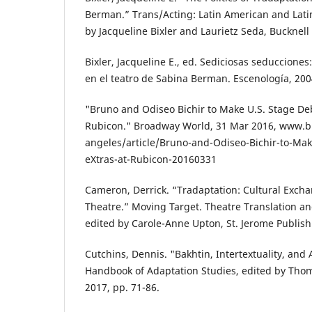
Berman.” Trans/Acting: Latin American and Lati
by Jacqueline Bixler and Laurietz Seda, Bucknell 
Bixler, Jacqueline E., ed. Sediciosas seducciones
en el teatro de Sabina Berman. Escenología, 200
"Bruno and Odiseo Bichir to Make U.S. Stage Deb
Rubicon." Broadway World, 31 Mar 2016, www.
angeles/article/Bruno-and-Odiseo-Bichir-to-Ma
eXtras-at-Rubicon-20160331
Cameron, Derrick. “Tradaptation: Cultural Excha
Theatre.” Moving Target. Theatre Translation an
edited by Carole-Anne Upton, St. Jerome Publish
Cutchins, Dennis. "Bakhtin, Intertextuality, and
Handbook of Adaptation Studies, edited by Thom
2017, pp. 71-86.