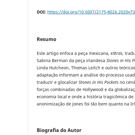
DOI:
https://doi.org/10.5007/2175-8026.2020v7
Resumo
Este artigo enfoca a peça mexicana,
eXtras
, trad
Sabina Berman da peça irlandesa
Stones in His P
Linda Hutcheon, Thomas Leitch e outros teórico
adaptação informam a análise do processo usa
traduzir e glocalizar
Stones in His Pockets
no cená
forças combinadas de Hollywood e da globaliz
economia local e onde a história tragicômica de
anonimização de Jones foi tão bem quanto na Ir
Biografia do Autor