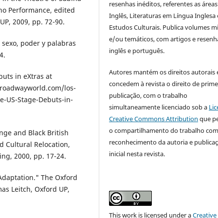
resenhas inéditos, referentes as áreas
no Performance, edited
Inglês, Literaturas em Língua Inglesa 
UP, 2009, pp. 72-90.
Estudos Culturais. Publica volumes m
e/ou temáticos, com artigos e resen
: sexo, poder y palabras
inglês e português.
4.
Autores mantém os direitos autorais 
uts in eXtras at
concedem à revista o direito de prime
broadwayworld.com/los-
publicação, com o trabalho
ke-US-Stage-Debuts-in-
simultaneamente licenciado sob a
Lic
Creative Commons Attribution
que p
o compartilhamento do trabalho co
nge and Black British
reconhecimento da autoria e publica
d Cultural Relocation,
inicial nesta revista.
ing, 2000, pp. 17-24.
 Adaptation." The Oxford
as Leitch, Oxford UP,
This work is licensed under a
Creative