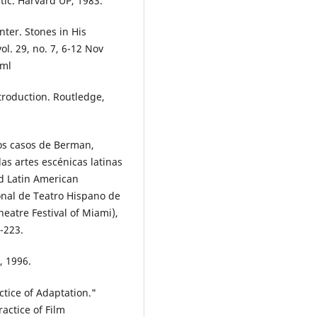
tic. Harvard UP, 1983.
nter. Stones in His
l. 29, no. 7, 6-12 Nov
tml
troduction. Routledge,
Los casos de Berman,
s artes escénicas latinas
nd Latin American
onal de Teatro Hispano de
heatre Festival of Miami),
7-223.
, 1996.
ctice of Adaptation."
actice of Film