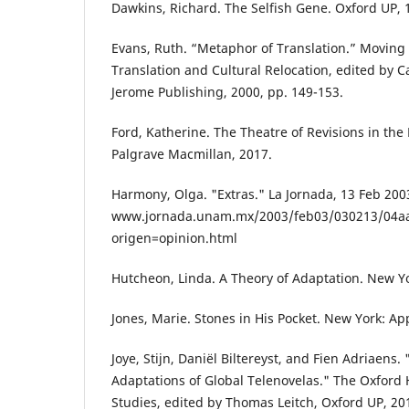
Dawkins, Richard. The Selfish Gene. Oxford UP, 
Evans, Ruth. “Metaphor of Translation.” Moving 
Translation and Cultural Relocation, edited by C
Jerome Publishing, 2000, pp. 149-153.
Ford, Katherine. The Theatre of Revisions in the
Palgrave Macmillan, 2017.
Harmony, Olga. "Extras." La Jornada, 13 Feb 200
www.jornada.unam.mx/2003/feb03/030213/04a
origen=opinion.html
Hutcheon, Linda. A Theory of Adaptation. New Yo
Jones, Marie. Stones in His Pocket. New York: Ap
Joye, Stijn, Daniël Biltereyst, and Fien Adriaens.
Adaptations of Global Telenovelas." The Oxford
Studies, edited by Thomas Leitch, Oxford UP, 20