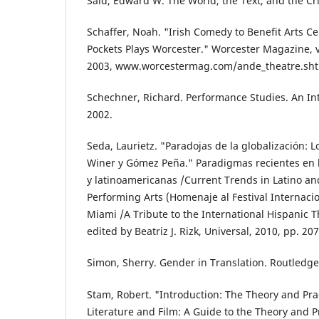
Said, Edward W. The World, the Text, and the Cri
Schaffer, Noah. "Irish Comedy to Benefit Arts Ce
Pockets Plays Worcester." Worcester Magazine, vo
2003, www.worcestermag.com/ande_theatre.sh
Schechner, Richard. Performance Studies. An In
2002.
Seda, Laurietz. "Paradojas de la globalización: 
Winer y Gómez Peña." Paradigmas recientes en la
y latinoamericanas /Current Trends in Latino a
Performing Arts (Homenaje al Festival Internaci
Miami /A Tribute to the International Hispanic T
edited by Beatriz J. Rizk, Universal, 2010, pp. 20
Simon, Sherry. Gender in Translation. Routledge
Stam, Robert. "Introduction: The Theory and Pra
Literature and Film: A Guide to the Theory and Pr