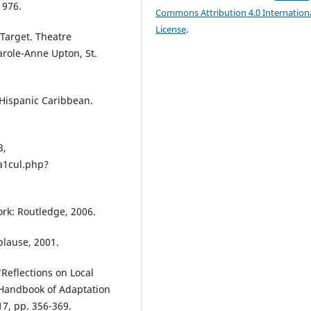
1976.
Commons Attribution 4.0 Internation
License
.
Target. Theatre
arole-Anne Upton, St.
 Hispanic Caribbean.
3,
a1cul.php?
rk: Routledge, 2006.
plause, 2001.
 "Reflections on Local
 Handbook of Adaptation
17, pp. 356-369.