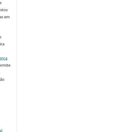
e
istos
has em
e
ira
ença
ermite
m
ção
al