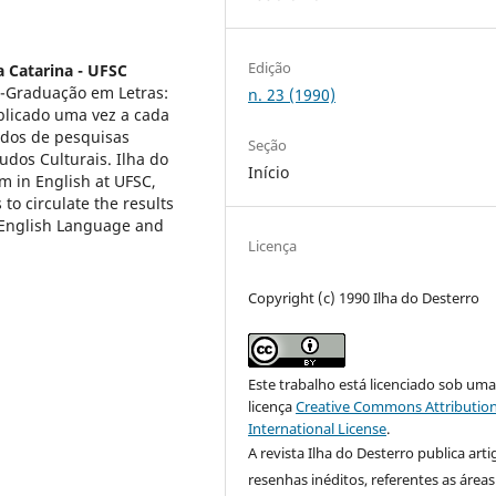
Edição
a Catarina - UFSC
s-Graduação em Letras:
n. 23 (1990)
blicado uma vez a cada
ados de pesquisas
Seção
udos Culturais. Ilha do
Início
m in English at UFSC,
 to circulate the results
 English Language and
Licença
Copyright (c) 1990 Ilha do Desterro
Este trabalho está licenciado sob um
licença
Creative Commons Attribution
International License
.
A revista Ilha do Desterro publica arti
resenhas inéditos, referentes as áreas