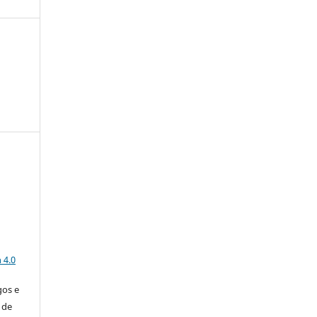
a
 4.0
gos e
 de