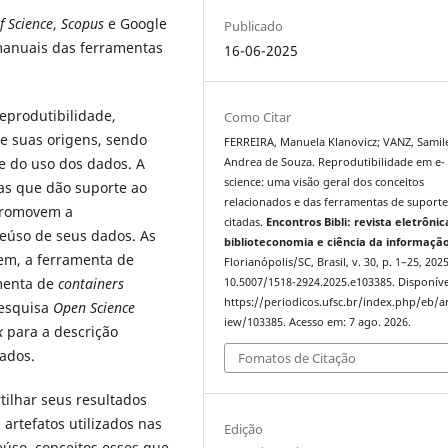
f Science
,
Scopus
e Google
Publicado
anuais das ferramentas
16-06-2025
eprodutibilidade,
Como Citar
de suas origens, sendo
FERREIRA, Manuela Klanovicz; VANZ, Samil
e do uso dos dados. A
Andrea de Souza. Reprodutibilidade em e-
science: uma visão geral dos conceitos
as que dão suporte ao
relacionados e das ferramentas de suporte
romovem a
citadas.
Encontros Bibli: revista eletrônic
reúso de seus dados. As
biblioteconomia e ciência da informaçã
em, a ferramenta de
Florianópolis/SC, Brasil, v. 30, p. 1–25, 202
amenta de
containers
10.5007/1518-2924.2025.e103385. Disponíve
https://periodicos.ufsc.br/index.php/eb/ar
pesquisa
Open Science
iew/103385. Acesso em: 7 ago. 2026.
k
para a descrição
ados.
Fomatos de Citação
tilhar seus resultados
 artefatos utilizados nas
Edição
eúso, conceitos esses que