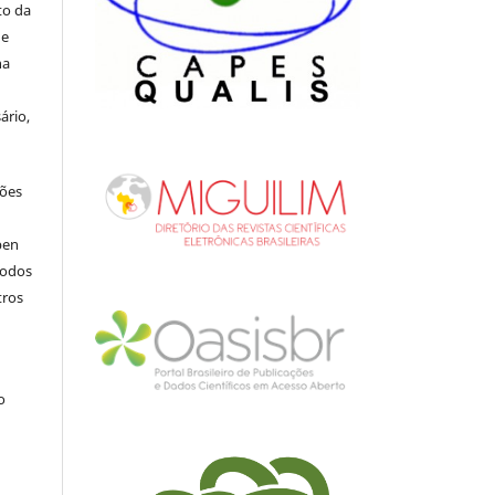
to da
de
na
ário,
ções
pen
todos
tros
.
o