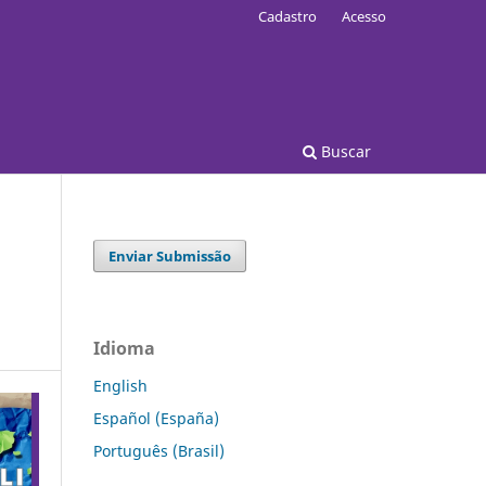
Cadastro
Acesso
Buscar
Enviar Submissão
Idioma
English
Español (España)
Português (Brasil)