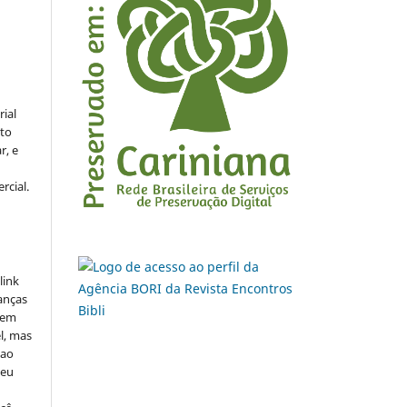
rial
to
r, e
rcial.
link
danças
o em
l, mas
 ao
seu