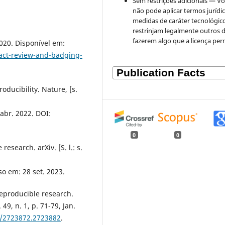
Sem restrições adicionais — V
não pode aplicar termos jurídi
medidas de caráter tecnológic
restrinjam legalmente outros 
fazerem algo que a licença per
2020. Disponível em:
fact-review-and-badging-
roducibility. Nature, [s.
 abr. 2022. DOI:
0
0
esearch. arXiv. [S. l.: s.
so em: 28 set. 2023.
reproducible research.
49, n. 1, p. 71-79, Jan.
5/2723872.2723882
.