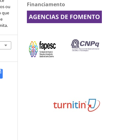
ocê
Financiamento
cos ou
o que
de
mita.