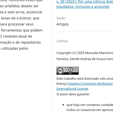
v. 30 (2025): Por uma ciência dive
es artefatos devem ser
equitativa, inclusiva e acessível
 e sem erros, essencial
Seção
s áreas de
e-Science
, que
Artigos
para processar seus
ar ferramentas que podem
 O contexto atual de
Licença
rmação e de repositórios
 utilizadas pelos
Copyright (c) 2025 Manuela Klanovic
Ferreira, Samile Andrea de Souza Van
Este trabalho está licenciado sob um
licença
Creative Commons Attribution
International License
.
O autor deve garantir:
que haja um consenso comple
todos os coautores em aprova