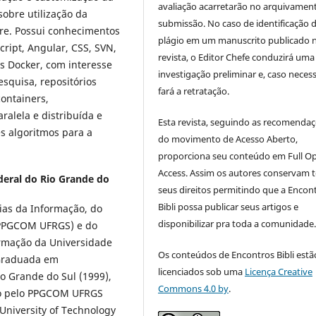
avaliação acarretarão no arquivamen
obre utilização da
submissão. No caso de identificação 
re. Possui conhecimentos
plágio em um manuscrito publicado 
cript, Angular, CSS, SVN,
revista, o Editor Chefe conduzirá uma
rs Docker, com interesse
investigação preliminar e, caso necess
esquisa, repositórios
fará a retratação.
containers,
alela e distribuída e
Esta revista, seguindo as recomenda
s algoritmos para a
do movimento de Acesso Aberto,
proporciona seu conteúdo em Full O
Access. Assim os autores conservam 
deral do Rio Grande do
seus direitos permitindo que a Encon
Bibli possa publicar seus artigos e
ias da Informação, do
disponibilizar pra toda a comunidade
PPGCOM UFRGS) e do
rmação da Universidade
Os conteúdos de Encontros Bibli estã
 Graduada em
licenciados sob uma
Licença Creative
o Grande do Sul (1999),
Commons 4.0 by
.
ão pelo PPGCOM UFRGS
University of Technology