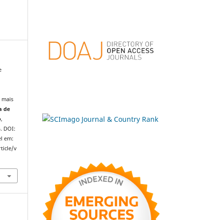
e
 mais
a de
o
,
5. DOI:
l em:
ticle/v