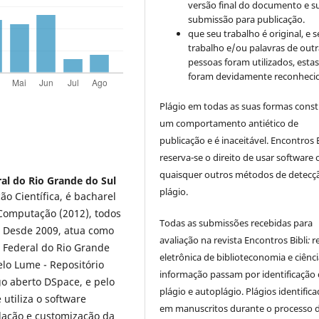
versão final do documento e s
submissão para publicação.
que seu trabalho é original, e s
trabalho e/ou palavras de outr
pessoas foram utilizados, esta
foram devidamente reconhecid
Plágio em todas as suas formas cons
um comportamento antiético de
publicação e é inaceitável. Encontros B
reserva-se o direito de usar software 
quaisquer outros métodos de detecç
al do Rio Grande do Sul
plágio.
 Científica, é bacharel
Computação (2012), todos
Todas as submissões recebidas para
. Desde 2009, atua como
avaliação na revista Encontros Bibli
:
r
 Federal do Rio Grande
eletrônica de biblioteconomia e ciênc
lo Lume - Repositório
informação
passam por identificação
go aberto DSpace, e pelo
plágio e autoplágio. Plágios identific
utiliza o software
em manuscritos durante o processo 
alação e customização da