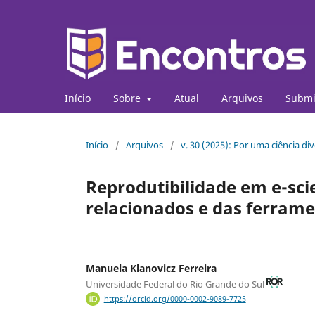
Início
Sobre
Atual
Arquivos
Submi
Início
/
Arquivos
/
v. 30 (2025): Por uma ciência dive
Reprodutibilidade em e-sci
relacionados e das ferrame
Manuela Klanovicz Ferreira
Universidade Federal do Rio Grande do Sul
https://orcid.org/0000-0002-9089-7725