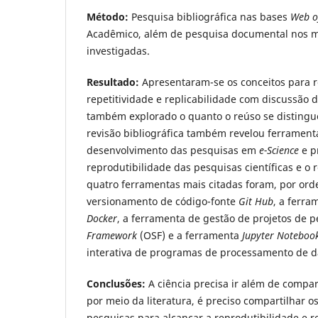
Método:
Pesquisa bibliográfica nas bases
Web o
Acadêmico, além de pesquisa documental nos m
investigadas.
Resultado:
Apresentaram-se os conceitos para r
repetitividade e replicabilidade com discussão 
também explorado o quanto o reúso se distingu
revisão bibliográfica também revelou ferrament
desenvolvimento das pesquisas em
e-Science
e p
reprodutibilidade das pesquisas científicas e o 
quatro ferramentas mais citadas foram, por ord
versionamento de código-fonte
Git Hub
, a ferr
Docker
, a ferramenta de gestão de projetos de 
Framework
(OSF) e a ferramenta
Jupyter Noteboo
interativa de programas de processamento de d
Conclusões:
A ciência precisa ir além de compar
por meio da literatura, é preciso compartilhar os
pesquisas para alcançar a reprodutibilidade e r