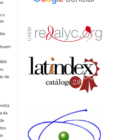
ua
e o
as
s
as.
tituem
ibli
ou
ão de
evista
ia da
 de
ados
de