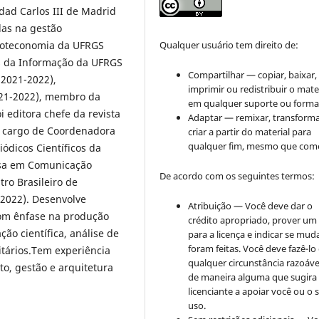
dad Carlos III de Madrid
das na gestão
blioteconomia da UFRGS
Qualquer usuário tem direito de:
s da Informação da UFRGS
Compartilhar — copiar, baixar,
(2021-2022),
imprimir ou redistribuir o mate
21-2022), membro da
em qualquer suporte ou forma
 editora chefe da revista
Adaptar — remixar, transforma
o cargo de Coordenadora
criar a partir do material para
qualquer fim, mesmo que come
ódicos Científicos da
uisa em Comunicação
De acordo com os seguintes termos:
tro Brasileiro de
(2022). Desenvolve
Atribuição — Você deve dar o
com ênfase na produção
crédito apropriado, prover um 
ção científica, análise de
para a licença e indicar se mu
foram feitas. Você deve fazê-l
sitários.Tem experiência
qualquer circunstância razoáve
o, gestão e arquitetura
de maneira alguma que sugira
licenciante a apoiar você ou o 
uso.