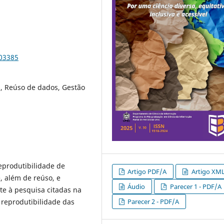
103385
, Reúso de dados, Gestão
eprodutibilidade de
Artigo PDF/A
Artigo XM
, além de reúso, e
Áudio
Parecer 1 - PDF/A
e à pesquisa citadas na
 reprodutibilidade das
Parecer 2 - PDF/A