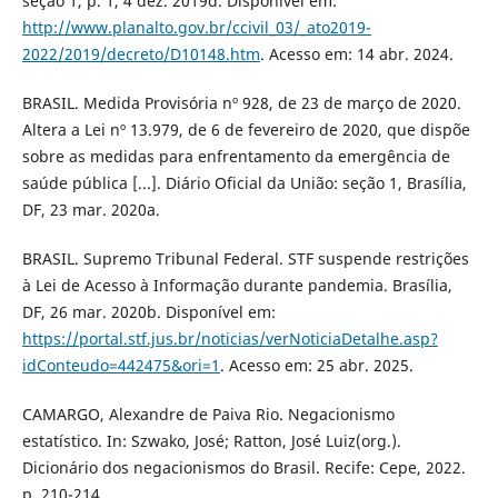
seção 1, p. 1, 4 dez. 2019d. Disponível em:
http://www.planalto.gov.br/ccivil_03/_ato2019-
2022/2019/decreto/D10148.htm
. Acesso em: 14 abr. 2024.
BRASIL. Medida Provisória nº 928, de 23 de março de 2020.
Altera a Lei nº 13.979, de 6 de fevereiro de 2020, que dispõe
sobre as medidas para enfrentamento da emergência de
saúde pública [...]. Diário Oficial da União: seção 1, Brasília,
DF, 23 mar. 2020a.
BRASIL. Supremo Tribunal Federal. STF suspende restrições
à Lei de Acesso à Informação durante pandemia. Brasília,
DF, 26 mar. 2020b. Disponível em:
https://portal.stf.jus.br/noticias/verNoticiaDetalhe.asp?
idConteudo=442475&ori=1
. Acesso em: 25 abr. 2025.
CAMARGO, Alexandre de Paiva Rio. Negacionismo
estatístico. In: Szwako, José; Ratton, José Luiz(org.).
Dicionário dos negacionismos do Brasil. Recife: Cepe, 2022.
p. 210-214.