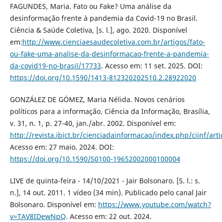
FAGUNDES, Maria. Fato ou Fake? Uma análise da
desinformação frente à pandemia da Covid-19 no Brasil.
Ciência & Saúde Coletiva, [s. l.], ago. 2020. Disponível
em:
http://www.cienciaesaudecoletiva.com.br/artigos/fato-
ou-fake-uma-analise-da-desinformacao-frente-a-pandemia-
da-covid19-no-brasil/17733
. Acesso em: 11 set. 2025. DOI:
https://doi.org/10.1590/1413-812320202510.2.28922020
GONZÁLEZ DE GÓMEZ, Maria Nélida. Novos cenários
políticos para a informação. Ciência da Informação, Brasília,
v. 31, n. 1, p. 27-40, jan./abr. 2002. Disponível em:
http://revista.ibict.br/cienciadainformacao/index.php/ciinf/art
Acesso em: 27 maio. 2024. DOI:
https://doi.org/10.1590/S0100-19652002000100004
LIVE de quinta-feira - 14/10/2021 - Jair Bolsonaro. [S. l.: s.
n.], 14 out. 2011. 1 vídeo (34 min). Publicado pelo canal Jair
Bolsonaro. Disponível em:
https://www.youtube.com/watch?
v=TAV8IDewNpQ
. Acesso em: 22 out. 2024.