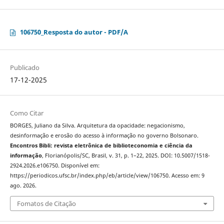
106750_Resposta do autor - PDF/A
Publicado
17-12-2025
Como Citar
BORGES, Juliano da Silva. Arquitetura da opacidade: negacionismo,
desinformação e erosão do acesso à informação no governo Bolsonaro.
Encontros Bibli: revista eletrônica de biblioteconomia e ciência da
informação
, Florianópolis/SC, Brasil, v. 31, p. 1–22, 2025. DOI: 10.5007/1518-
2924.2026.e106750. Disponível em:
https://periodicos.ufsc.br/index.php/eb/article/view/106750. Acesso em: 9
ago. 2026.
Fomatos de Citação