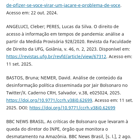
de-pfizer-se-voce-virar-um-jacare-e-problema-de-voce
.
Acesso em: 22 out. 2024.
ANGELUCI, Cleber; PERES, Lucas da Silva. O direito de
acesso à informação em tempos de pandemia: análise a
partir da Medida Provisória 928/2020. Revista da Faculdade
de Direito da UFG, Goiânia, v. 46, n. 2, 2023. Disponível em:
https://revistas.ufg.br/revfd/article/view/67312
. Acesso em:
11 set. 2025.
BASTOS, Bruna; NEMER, David. Análise de conteúdo da
desinformação política disseminada por Jair Bolsonaro no
Twitter/X. Caderno CRH, Salvador, v.38, e025024, 2025.
https://doi.org/10.9771/ccrh.v38i0.62699
. Acesso em: 11 set.
2025. DOI:
https://doi.org/10.9771/ccrh.v38i0.62699
BBC NEWS BRASIL. As críticas de Bolsonaro que levaram à
queda do diretor do INPE, órgão que monitora o
desmatamento na Amazônia. BBC News Brasil, [s. l.], 2 ago.