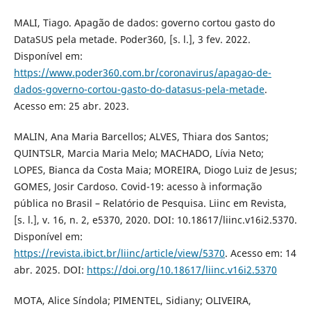
MALI, Tiago. Apagão de dados: governo cortou gasto do
DataSUS pela metade. Poder360, [s. l.], 3 fev. 2022.
Disponível em:
https://www.poder360.com.br/coronavirus/apagao-de-
dados-governo-cortou-gasto-do-datasus-pela-metade
.
Acesso em: 25 abr. 2023.
MALIN, Ana Maria Barcellos; ALVES, Thiara dos Santos;
QUINTSLR, Marcia Maria Melo; MACHADO, Lívia Neto;
LOPES, Bianca da Costa Maia; MOREIRA, Diogo Luiz de Jesus;
GOMES, Josir Cardoso. Covid-19: acesso à informação
pública no Brasil – Relatório de Pesquisa. Liinc em Revista,
[s. l.], v. 16, n. 2, e5370, 2020. DOI: 10.18617/liinc.v16i2.5370.
Disponível em:
https://revista.ibict.br/liinc/article/view/5370
. Acesso em: 14
abr. 2025. DOI:
https://doi.org/10.18617/liinc.v16i2.5370
MOTA, Alice Síndola; PIMENTEL, Sidiany; OLIVEIRA,