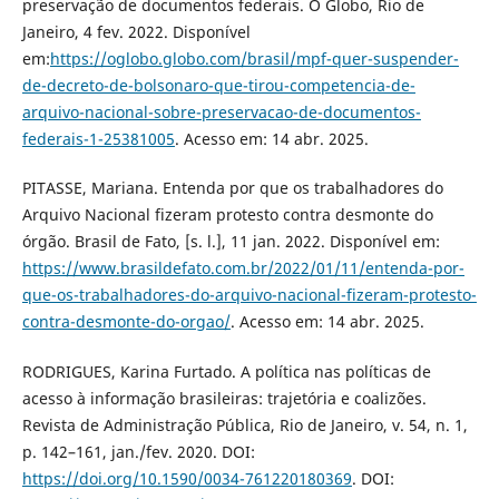
preservação de documentos federais. O Globo, Rio de
Janeiro, 4 fev. 2022. Disponível
em:
https://oglobo.globo.com/brasil/mpf-quer-suspender-
de-decreto-de-bolsonaro-que-tirou-competencia-de-
arquivo-nacional-sobre-preservacao-de-documentos-
federais-1-25381005
. Acesso em: 14 abr. 2025.
PITASSE, Mariana. Entenda por que os trabalhadores do
Arquivo Nacional fizeram protesto contra desmonte do
órgão. Brasil de Fato, [s. l.], 11 jan. 2022. Disponível em:
https://www.brasildefato.com.br/2022/01/11/entenda-por-
que-os-trabalhadores-do-arquivo-nacional-fizeram-protesto-
contra-desmonte-do-orgao/
. Acesso em: 14 abr. 2025.
RODRIGUES, Karina Furtado. A política nas políticas de
acesso à informação brasileiras: trajetória e coalizões.
Revista de Administração Pública, Rio de Janeiro, v. 54, n. 1,
p. 142–161, jan./fev. 2020. DOI:
https://doi.org/10.1590/0034-761220180369
. DOI: