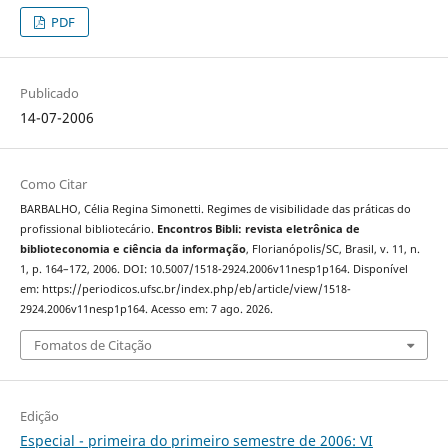
PDF
Publicado
14-07-2006
Como Citar
BARBALHO, Célia Regina Simonetti. Regimes de visibilidade das práticas do
profissional bibliotecário.
Encontros Bibli: revista eletrônica de
biblioteconomia e ciência da informação
, Florianópolis/SC, Brasil, v. 11, n.
1, p. 164–172, 2006. DOI: 10.5007/1518-2924.2006v11nesp1p164. Disponível
em: https://periodicos.ufsc.br/index.php/eb/article/view/1518-
2924.2006v11nesp1p164. Acesso em: 7 ago. 2026.
Fomatos de Citação
Edição
Especial - primeira do primeiro semestre de 2006: VI