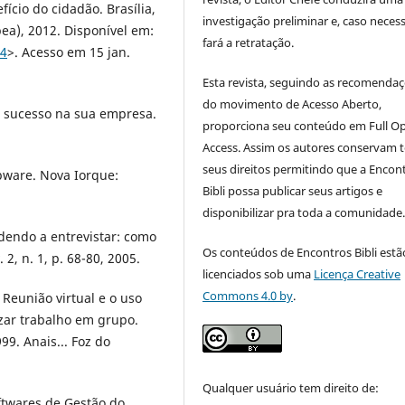
cio do cidadão. Brasília,
investigação preliminar e, caso necess
pea), 2012. Disponível em:
fará a retratação.
54
>. Acesso em 15 jan.
Esta revista, seguindo as recomenda
do movimento de Acesso Aberto,
 sucesso na sua empresa.
proporciona seu conteúdo em Full O
Access. Assim os autores conservam 
seus direitos permitindo que a Encon
pware. Nova Iorque:
Bibli possa publicar seus artigos e
disponibilizar pra toda a comunidade
dendo a entrevistar: como
Os conteúdos de Encontros Bibli estã
 2, n. 1, p. 68-80, 2005.
licenciados sob uma
Licença Creative
Commons 4.0 by
.
Reunião virtual e o uso
zar trabalho em grupo.
9. Anais... Foz do
Qualquer usuário tem direito de:
ftwares de Gestão do