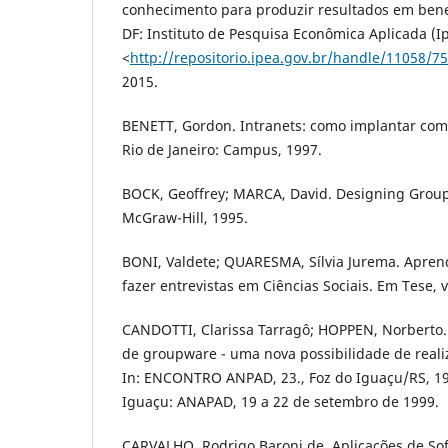
conhecimento para produzir resultados em benefí
DF: Instituto de Pesquisa Econômica Aplicada (I
<
http://repositorio.ipea.gov.br/handle/11058/7
2015.
BENETT, Gordon. Intranets: como implantar com
Rio de Janeiro: Campus, 1997.
BOCK, Geoffrey; MARCA, David. Designing Grou
McGraw-Hill, 1995.
BONI, Valdete; QUARESMA, Sílvia Jurema. Apren
fazer entrevistas em Ciências Sociais. Em Tese, v.
CANDOTTI, Clarissa Tarragô; HOPPEN, Norberto. 
de groupware - uma nova possibilidade de reali
In: ENCONTRO ANPAD, 23., Foz do Iguaçu/RS, 199
Iguaçu: ANAPAD, 19 a 22 de setembro de 1999.
CARVALHO, Rodrigo Baroni de. Aplicações de So