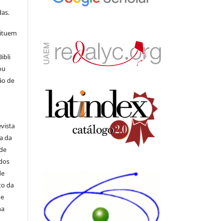
s
as.
tituem
ibli
ou
ão de
evista
ia da
 de
ados
de
to da
de
na