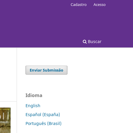
Cadastro
Acesso
Buscar
Enviar Submissão
Idioma
English
Español (España)
Português (Brasil)