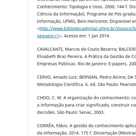
Conhecimento: Tipologia e Usos. 2000. 144 f. D
Ciência da Informação). Programa de Pós-gradu
Informação, UFMG, Belo Horizonte; Disponível e
<
http://www.bibliotecadigital.ufmg.br/dspace
sequenc=1
>. Acesso em: 1 jan 2014.
CAVALCANTI, Marcos do Couto Bezerra; BALCEI
Elisabeth Braz Pereira. A Prática da Gestão de 
Empresas Públicas. Rio de Janeiro: E-papers. 200
CERVO, Amado Luiz; BERVIAN, Pedro Alcino; DA S
Metodologia Científica. 6. ed. São Paulo: Pearson
CHOO, C. W. A organização do conhecimento: c
a informação para criar significado, construir 
decisões. São Paulo: Senac, 2003.
CORRÊA, Fábio. A gestão do conhecimento aplica
da informação. 2014. 175 f. Dissertação (Mestr