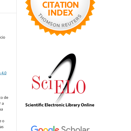
icio
a
 4.0
to de
r a
ua
e o
as