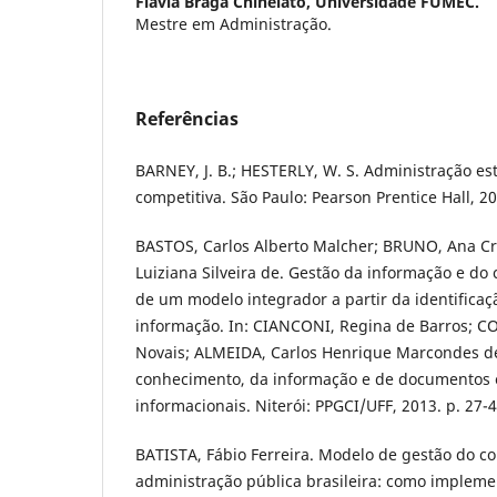
Flávia Braga Chinelato,
Universidade FUMEC.
Mestre em Administração.
Referências
BARNEY, J. B.; HESTERLY, W. S. Administração e
competitiva. São Paulo: Pearson Prentice Hall, 2
BASTOS, Carlos Alberto Malcher; BRUNO, Ana Cr
Luiziana Silveira de. Gestão da informação e do
de um modelo integrador a partir da identificaç
informação. In: CIANCONI, Regina de Barros; C
Novais; ALMEIDA, Carlos Henrique Marcondes de
conhecimento, da informação e de documentos 
informacionais. Niterói: PPGCI/UFF, 2013. p. 27-4
BATISTA, Fábio Ferreira. Modelo de gestão do c
administração pública brasileira: como impleme