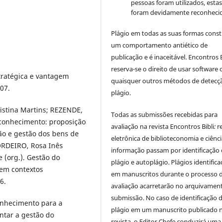
pessoas foram utilizados, esta
foram devidamente reconhecid
Plágio em todas as suas formas cons
um comportamento antiético de
publicação e é inaceitável. Encontros B
reserva-se o direito de usar software 
stratégica e vantagem
quaisquer outros métodos de detecç
007.
plágio.
istina Martins; REZENDE,
Todas as submissões recebidas para
 conhecimento: proposição
avaliação na revista Encontros Bibli
:
r
ão e gestão dos bens de
eletrônica de biblioteconomia e ciênc
ORDEIRO, Rosa Inês
informação
passam por identificação
 (org.). Gestão do
plágio e autoplágio. Plágios identific
em contextos
em manuscritos durante o processo 
6.
avaliação acarretarão no arquivamen
submissão. No caso de identificação 
onhecimento para a
plágio em um manuscrito publicado 
ntar a gestão do
revista, o Editor Chefe conduzirá uma