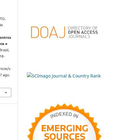
ATO,
de
ontros
mia e
Brasil,
518-
ticle/v
7 ago.