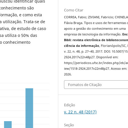
buscou identificar quais
 conhecimento são
Como Citar
formação, e como esta
CORREA, Fabio; ZIVIANI, Fabricio; CHINEL
 utilização. Trata-se de
Flávia Braga. Tipos e usos de ferramentas 
tiva, de estudo de caso
apoio a gestão do conhecimento em uma
empresa de tecnologia da informação.
Enc
a utiliza o 50% das
Bibli: revista eletrônica de bibliotecono
do conhecimento
ciência da informação
, Florianópolis/SC, 
v. 22, n. 48, p. 27–40, 2017. DOI: 10.5007/1
2924.2017v22n48p27. Disponível em:
https://periodicos.ufsc.br/index.php/eb/ar
iew/1518-2924.2017v22n48p27. Acesso em: 
2026.
Fomatos de Citação
Edição
v. 22 n. 48 (2017)
Seção