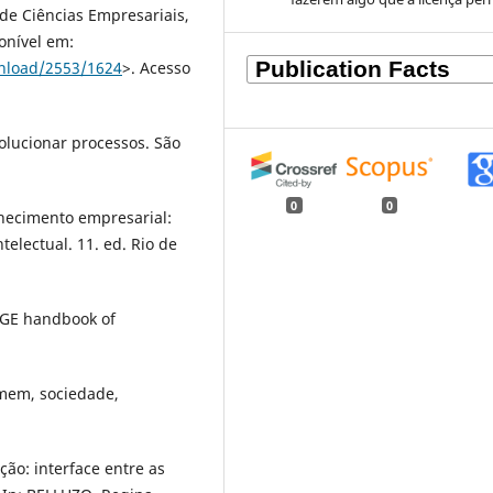
de Ciências Empresariais,
onível em:
wnload/2553/1624
>. Acesso
olucionar processos. São
0
0
ecimento empresarial:
electual. 11. ed. Rio de
AGE handbook of
mem, sociedade,
ão: interface entre as