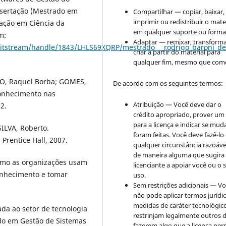
issertação (Mestrado em
Compartilhar — copiar, baixar,
imprimir ou redistribuir o mate
ação em Ciência da
em qualquer suporte ou forma
m:
Adaptar — remixar, transforma
/bitstream/handle/1843/LHLS69XQRP/mestrado___rodrigo_baroni_de
criar a partir do material para
qualquer fim, mesmo que come
RO, Raquel Borba; GOMES,
De acordo com os seguintes termos:
Conhecimento nas
Atribuição — Você deve dar o
2.
crédito apropriado, prover um 
para a licença e indicar se mu
ILVA, Roberto.
foram feitas. Você deve fazê-l
 Prentice Hall, 2007.
qualquer circunstância razoáve
de maneira alguma que sugira
omo as organizações usam
licenciante a apoiar você ou o 
conhecimento e tomar
uso.
Sem restrições adicionais — V
não pode aplicar termos jurídi
medidas de caráter tecnológic
da ao setor de tecnologia
restrinjam legalmente outros 
ado em Gestão de Sistemas
fazerem algo que a licença per