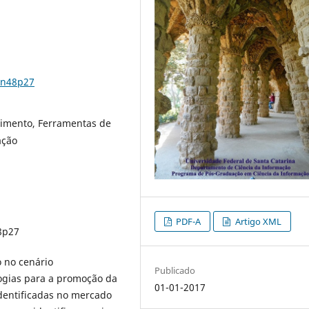
2n48p27
imento, Ferramentas de
ação
PDF-A
Artigo XML
8p27
 no cenário
Publicado
ogias para a promoção da
01-01-2017
dentificadas no mercado