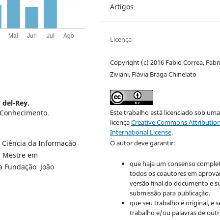
Artigos
Licença
Copyright (c) 2016 Fabio Correa, Fabr
Ziviani, Flávia Braga Chinelato
 del-Rey.
Este trabalho está licenciado sob um
 Conhecimento.
licença
Creative Commons Attribution
International License
.
O autor deve garantir:
 Ciência da Informação
. Mestre em
que haja um consenso comple
da Fundação João
todos os coautores em aprova
versão final do documento e s
submissão para publicação.
que seu trabalho é original, e s
trabalho e/ou palavras de outr