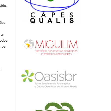
ário,
ções
pen
todos
tros
.
o