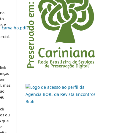
rial
to
r, e
_carvalho.pdf?
rcial.
link
danças
o em
l, mas
 ao
seu
ocê
cos ou
o que
de
mita.