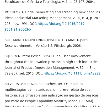
Faculdade de Ciência e Tecnologia, v. 1, p. 93-107, 2004.
ROCHFORD, Linda. Generating and screening new peoducs
ideas. Industrial Marketing Management, v. 20, n. 4, p. 287-
296, nov. 1991. DOI:
https://doi.org/10.1016/0019-
8501(91)90003-X
SOFTMARE ENGINEERING INSTITUTE. CMMI ® para
Desenvolvimento – Versão 1.2. Pittsburgh, 2006.
SIJTSEMA, Petra Bosch; BOSCH, Jan. User involvement
throughout the innovation process in high-tech industries.
Journal of Product Innovation Management, v. 32, n. 5, p.
793-807, set. 2015. DOI:
https://doi.org/10.1111/jpim.12233
SILVEIRA, Victor Natanael Schwetter. Os modelos
multiestágios de maturidade: um breve relato de sua
história, sua difusão e sua aplicação na gestão de pessoas
por meio do People Capability Maturity Model (P-CMM).
Revista de Administração Contemporânea, Curitiba, v. 13, n.