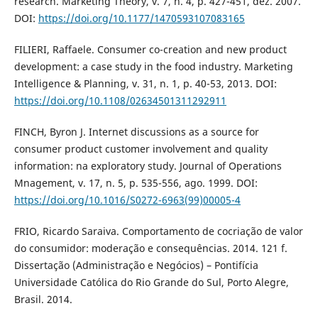
research. Marketing Theory, v. 7, n. 4, p. 427-451, dez. 2007.
DOI:
https://doi.org/10.1177/1470593107083165
FILIERI, Raffaele. Consumer co-creation and new product
development: a case study in the food industry. Marketing
Intelligence & Planning, v. 31, n. 1, p. 40-53, 2013. DOI:
https://doi.org/10.1108/02634501311292911
FINCH, Byron J. Internet discussions as a source for
consumer product customer involvement and quality
information: na exploratory study. Journal of Operations
Mnagement, v. 17, n. 5, p. 535-556, ago. 1999. DOI:
https://doi.org/10.1016/S0272-6963(99)00005-4
FRIO, Ricardo Saraiva. Comportamento de cocriação de valor
do consumidor: moderação e consequências. 2014. 121 f.
Dissertação (Administração e Negócios) – Pontifícia
Universidade Católica do Rio Grande do Sul, Porto Alegre,
Brasil. 2014.